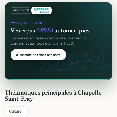
ANNONCE
REÇUS FISCAUX
COLLECTE DE DONS
Vos reçus
CERFA
automatiques.
Collectez des dons
en ligne
.
Générés et envoyés à vos donateurs en un clic,
Campagnes, paiement sécurisé, reçu fiscal instantané
conformes au modèle officiel n°11580.
pour chaque donateur. 100 % gratuit.
CERFA.
dons
Automatiser mes reçus
Lancer ma collecte
Thématiques principales à Chapelle-
Saint-Fray
Culture
· 1