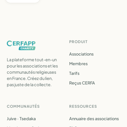
PRODUIT
Associations
La plateforme tout-en-un
Membres
pour les associations et les
communautés religieuses
Tarifs
en France. Créez du lien,
Reçus CERFA
pas juste de la collecte.
COMMUNAUTÉS
RESSOURCES
Juive · Tsedaka
Annuaire des associations