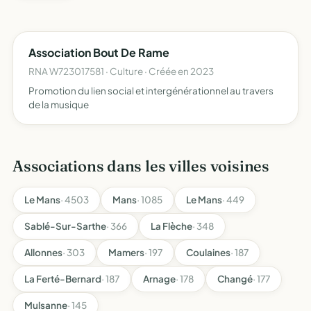
Association Bout De Rame
RNA W723017581 · Culture · Créée en 2023
Promotion du lien social et intergénérationnel au travers
de la musique
Associations dans les villes voisines
Le Mans
· 4503
Mans
· 1085
Le Mans
· 449
Sablé-Sur-Sarthe
· 366
La Flèche
· 348
Allonnes
· 303
Mamers
· 197
Coulaines
· 187
La Ferté-Bernard
· 187
Arnage
· 178
Changé
· 177
Mulsanne
· 145