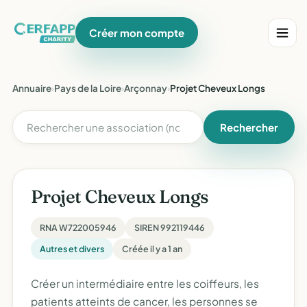
Créer mon compte
Annuaire
›
Pays de la Loire
›
Arçonnay
›
Projet Cheveux Longs
Rechercher
Projet Cheveux Longs
RNA W722005946
SIREN 992119446
Autres et divers
Créée il y a 1 an
Créer un intermédiaire entre les coiffeurs, les
patients atteints de cancer, les personnes se