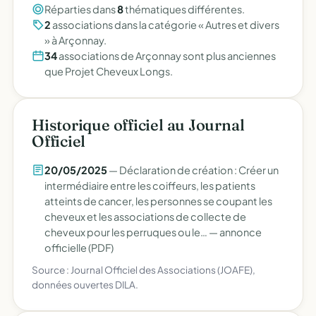
Réparties dans
8
thématiques différentes.
2
associations dans la catégorie « Autres et divers
» à Arçonnay.
34
associations de Arçonnay sont plus anciennes
que Projet Cheveux Longs.
Historique officiel au Journal
Officiel
20/05/2025
— Déclaration de création : Créer un
intermédiaire entre les coiffeurs, les patients
atteints de cancer, les personnes se coupant les
cheveux et les associations de collecte de
cheveux pour les perruques ou le… —
annonce
officielle (PDF)
Source : Journal Officiel des Associations (JOAFE),
données ouvertes DILA.