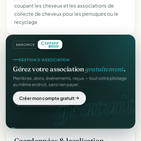
coupant les cheveux et les associations de
collecte de cheveux pour les perruques ou le
recyclage
ANNONCE
GESTION D'ASSOCIATION
Gérez votre association
gratuitement
.
Membres, dons, événements, reçus — tout votre pilotage
au même endroit, sans rien payer.
gratuit.
Créer mon compte gratuit
Coordonnées & localisation