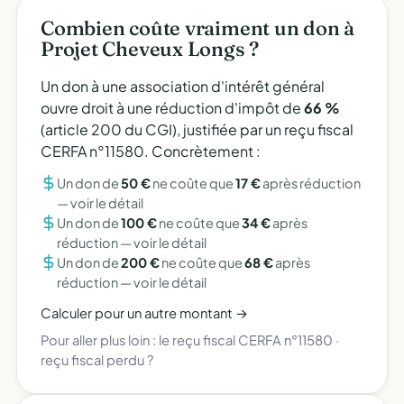
Combien coûte vraiment un don à
Projet Cheveux Longs ?
Un don à une association d'intérêt général
ouvre droit à une réduction d'impôt de
66 %
(article 200 du CGI), justifiée par un reçu fiscal
CERFA n°11580. Concrètement :
Un don de
50 €
ne coûte que
17 €
après réduction
—
voir le détail
Un don de
100 €
ne coûte que
34 €
après
réduction —
voir le détail
Un don de
200 €
ne coûte que
68 €
après
réduction —
voir le détail
Calculer pour un autre montant →
Pour aller plus loin :
le reçu fiscal CERFA n°11580
·
reçu fiscal perdu ?