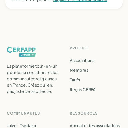
PRODUIT
Associations
La plateforme tout-en-un
Membres
pour les associations et les
communautés religieuses
Tarifs
en France. Créez du lien,
Reçus CERFA
pas juste de la collecte.
COMMUNAUTÉS
RESSOURCES
Juive · Tsedaka
Annuaire des associations