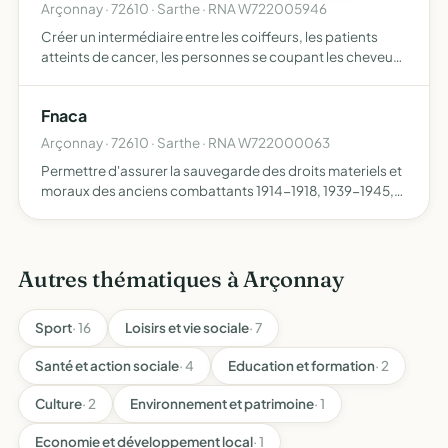
Arçonnay · 72610 · Sarthe · RNA W722005946
Créer un intermédiaire entre les coiffeurs, les patients
atteints de cancer, les personnes se coupant les cheveux
et les associations de collecte de cheveux pour les
perruques ou le recyclage
Fnaca
Arçonnay · 72610 · Sarthe · RNA W722000063
Permettre d'assurer la sauvegarde des droits materiels et
moraux des anciens combattants 1914-1918, 1939-1945,
indochine maroc tunisie et algerie . entretenir et renforcer
leurs liens de camaderie et de solidarite . oeuvr…
Autres thématiques à Arçonnay
Sport
· 16
Loisirs et vie sociale
· 7
Santé et action sociale
· 4
Education et formation
· 2
Culture
· 2
Environnement et patrimoine
· 1
Economie et développement local
· 1