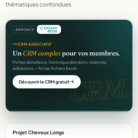
thématiques confondues.
ANNONCE
COLLECTE DE DONS
CRM ASSOCIATIF
Collectez des dons
en ligne
.
Un
CRM complet
pour vos membres.
Campagnes, paiement sécurisé, reçu fiscal instantané
Fiches donateurs, historique des dons, relances,
pour chaque donateur. 100 % gratuit.
adhésions — fini les fichiers Excel.
dons
CRM.
Lancer ma collecte
Découvrir le CRM gratuit
Projet Cheveux Longs