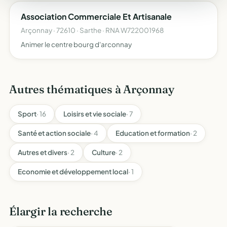
Association Commerciale Et Artisanale
Arçonnay · 72610 · Sarthe · RNA W722001968
Animer le centre bourg d'arconnay
Autres thématiques à Arçonnay
Sport
· 16
Loisirs et vie sociale
· 7
Santé et action sociale
· 4
Education et formation
· 2
Autres et divers
· 2
Culture
· 2
Economie et développement local
· 1
Élargir la recherche