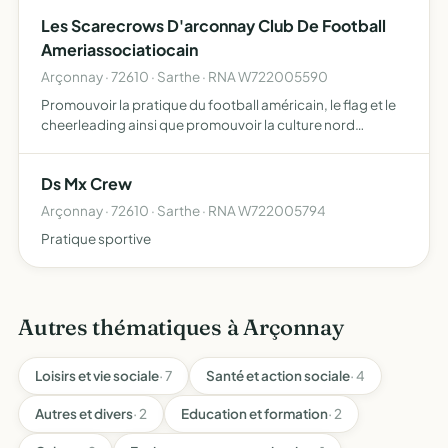
Les Scarecrows D'arconnay Club De Football
Ameriassociatiocain
Arçonnay · 72610 · Sarthe · RNA W722005590
Promouvoir la pratique du football américain, le flag et le
cheerleading ainsi que promouvoir la culture nord
américaine
Ds Mx Crew
Arçonnay · 72610 · Sarthe · RNA W722005794
Pratique sportive
Autres thématiques à Arçonnay
Loisirs et vie sociale
· 7
Santé et action sociale
· 4
Autres et divers
· 2
Education et formation
· 2