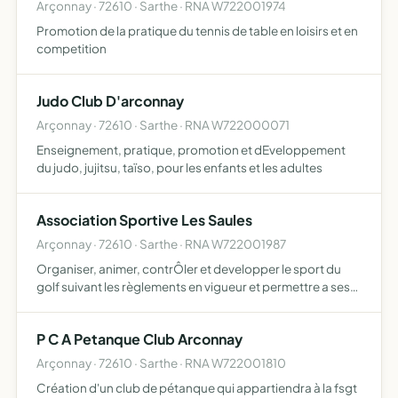
Arçonnay · 72610 · Sarthe · RNA W722001974
Promotion de la pratique du tennis de table en loisirs et en
competition
Judo Club D'arconnay
Arçonnay · 72610 · Sarthe · RNA W722000071
Enseignement, pratique, promotion et dEveloppement
du judo, jujitsu, taïso, pour les enfants et les adultes
Association Sportive Les Saules
Arçonnay · 72610 · Sarthe · RNA W722001987
Organiser, animer, contrÔler et developper le sport du
golf suivant les règlements en vigueur et permettre a ses
membres d'encourager et de pratiquer en amateur le
sport du golf
P C A Petanque Club Arconnay
Arçonnay · 72610 · Sarthe · RNA W722001810
Création d'un club de pétanque qui appartiendra à la fsgt