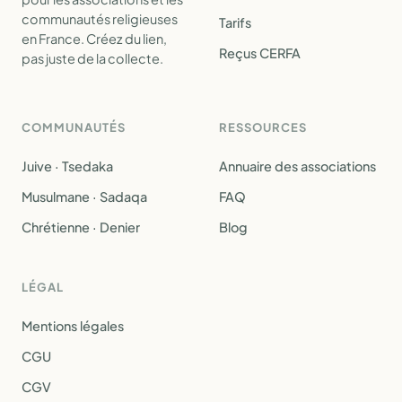
communautés religieuses
Tarifs
en France. Créez du lien,
Reçus CERFA
pas juste de la collecte.
COMMUNAUTÉS
RESSOURCES
Juive · Tsedaka
Annuaire des associations
Musulmane · Sadaqa
FAQ
Chrétienne · Denier
Blog
LÉGAL
Mentions légales
CGU
CGV