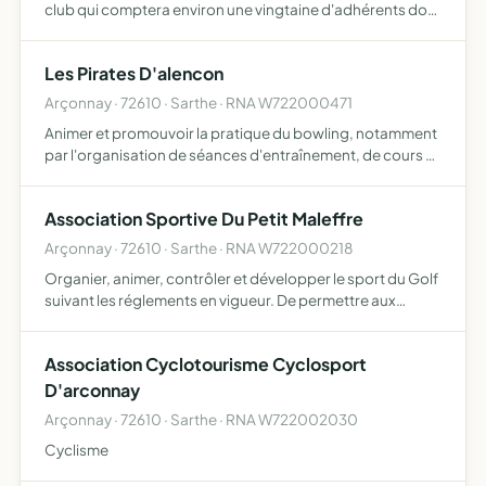
club qui comptera environ une vingtaine d'adhérents dont
automatiquement un bureau
Les Pirates D'alencon
Arçonnay · 72610 · Sarthe · RNA W722000471
Animer et promouvoir la pratique du bowling, notamment
par l'organisation de séances d'entraînement, de cours et
d'initiation, d'organiser des compétitions clubs ou
fédérales, organiser des manifestations exceptionnelles,
Association Sportive Du Petit Maleffre
…
Arçonnay · 72610 · Sarthe · RNA W722000218
Organier, animer, contrôler et développer le sport du Golf
suivant les réglements en vigueur. De permettre aux
membres d'encourger et de pratiquer le Golf en qualité
d'amateurs.
Association Cyclotourisme Cyclosport
D'arconnay
Arçonnay · 72610 · Sarthe · RNA W722002030
Cyclisme