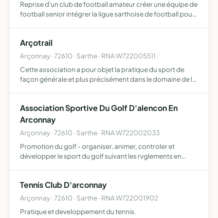
Reprise d'un club de football amateur créer une équipe de
football senior intégrer la ligue sarthoise de football pour
une participation au championnat sarthois amateur
partage de la passion du football développement de l…
Arçotrail
Arçonnay · 72610 · Sarthe · RNA W722005511
Cette association a pour objet la pratique du sport de
façon générale et plus précisément dans le domaine de la
course à pied, du trail, du trek en montagne. Voyager à
travers le monde aux fins d'exercer des entraînements…
Association Sportive Du Golf D'alencon En
Arconnay
Arçonnay · 72610 · Sarthe · RNA W722002033
Promotion du golf - organiser, animer, controler et
développer le sport du golf suivant les rvglements en
vigueur - permettre à ses membres d'encourager et de
pratiquer en qualité d'amateurs le sport du golf.
Tennis Club D'arconnay
Arçonnay · 72610 · Sarthe · RNA W722001902
Pratique et developpement du tennis.