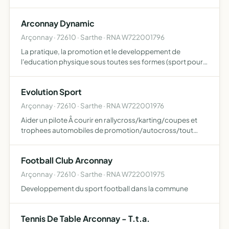
Arconnay Dynamic
Arçonnay · 72610 · Sarthe · RNA W722001796
La pratique, la promotion et le developpement de
l'education physique sous toutes ses formes (sport pour
tous)
Evolution Sport
Arçonnay · 72610 · Sarthe · RNA W722001976
Aider un pilote Â courir en rallycross/karting/coupes et
trophees automobiles de promotion/autocross/tout
sport mecanique Â budget modere.
Football Club Arconnay
Arçonnay · 72610 · Sarthe · RNA W722001975
Developpement du sport football dans la commune
Tennis De Table Arconnay - T.t.a.