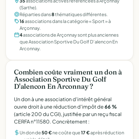
35
associations actives référencées à Arçonnay
(Sarthe).
Réparties dans
8
thématiques différentes.
16
associations dans la catégorie « Sport » à
Arçonnay.
4
associations de Arçonnay sont plus anciennes
que Association Sportive Du Golf D'alencon En
Arconnay.
Combien coûte vraiment un don à
Association Sportive Du Golf
D'alencon En Arconnay ?
Un don à une association d'intérêt général
ouvre droit à une réduction d'impôt de
66 %
(article 200 du CGI), justifiée par un reçu fiscal
CERFA n°11580. Concrètement :
Un don de
50 €
ne coûte que
17 €
après réduction