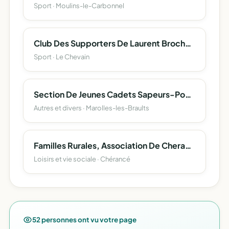
Sport · Moulins-le-Carbonnel
Club Des Supporters De Laurent Brochard
Sport · Le Chevain
Section De Jeunes Cadets Sapeurs-Pompiers De Marolles Les Braults
Autres et divers · Marolles-les-Braults
Familles Rurales, Association De Cherance
Loisirs et vie sociale · Chérancé
52 personnes ont vu votre page