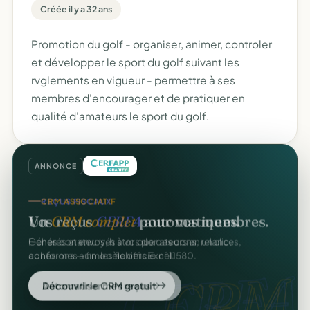
Créée il y a 32 ans
Promotion du golf - organiser, animer, controler
et développer le sport du golf suivant les
rvglements en vigueur - permettre à ses
membres d'encourager et de pratiquer en
qualité d'amateurs le sport du golf.
ANNONCE
REÇUS FISCAUX
CRM ASSOCIATIF
Vos reçus
CERFA
automatiques.
Un
CRM complet
pour vos membres.
Générés et envoyés à vos donateurs en un clic,
Fiches donateurs, historique des dons, relances,
conformes au modèle officiel n°11580.
adhésions — fini les fichiers Excel.
CERFA
CRM.
Automatiser mes reçus
Découvrir le CRM gratuit