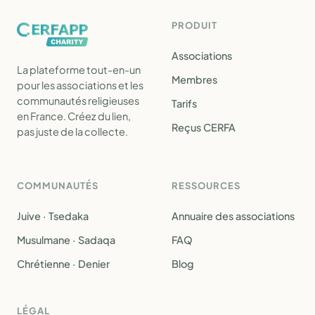
PRODUIT
Associations
La plateforme tout-en-un
Membres
pour les associations et les
communautés religieuses
Tarifs
en France. Créez du lien,
Reçus CERFA
pas juste de la collecte.
COMMUNAUTÉS
RESSOURCES
Juive · Tsedaka
Annuaire des associations
Musulmane · Sadaqa
FAQ
Chrétienne · Denier
Blog
LÉGAL