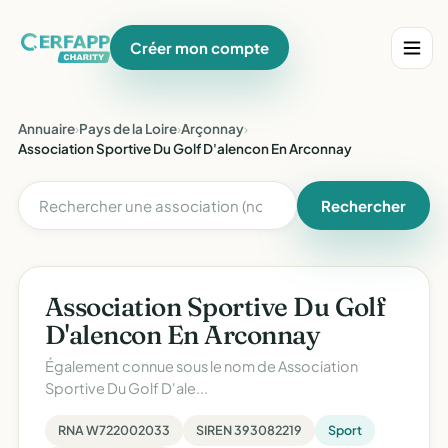
Créer mon compte
Annuaire
›
Pays de la Loire
›
Arçonnay
›
Association Sportive Du Golf D'alencon En Arconnay
Rechercher
Association Sportive Du Golf
D'alencon En Arconnay
Également connue sous le nom de
Association
Sportive Du Golf D'ale...
RNA W722002033
SIREN 393082219
Sport