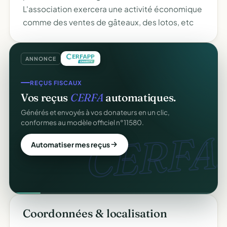
L'association exercera une activité économique
comme des ventes de gâteaux, des lotos, etc
ANNONCE
REÇUS FISCAUX
Vos reçus
CERFA
automatiques.
Générés et envoyés à vos donateurs en un clic,
conformes au modèle officiel n°11580.
CERFA.
Automatiser mes reçus
Coordonnées & localisation