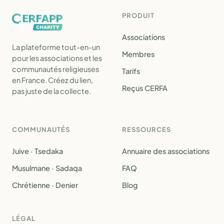
PRODUIT
Associations
La plateforme tout-en-un
Membres
pour les associations et les
communautés religieuses
Tarifs
en France. Créez du lien,
Reçus CERFA
pas juste de la collecte.
COMMUNAUTÉS
RESSOURCES
Juive · Tsedaka
Annuaire des associations
Musulmane · Sadaqa
FAQ
Chrétienne · Denier
Blog
LÉGAL