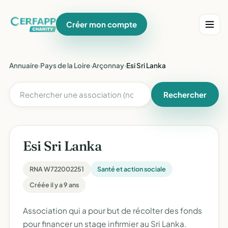
Créer mon compte
Annuaire
›
Pays de la Loire
›
Arçonnay
›
Esi Sri Lanka
Rechercher
Esi Sri Lanka
RNA W722002251
Santé et action sociale
Créée il y a 9 ans
Association qui a pour but de récolter des fonds
pour financer un stage infirmier au Sri Lanka.