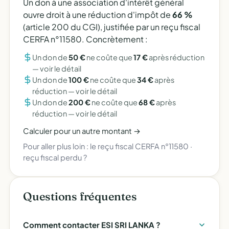
Un don à une association d'intérêt général
ouvre droit à une réduction d'impôt de
66 %
(article 200 du CGI), justifiée par un reçu fiscal
CERFA n°11580. Concrètement :
Un don de
50 €
ne coûte que
17 €
après réduction
—
voir le détail
Un don de
100 €
ne coûte que
34 €
après
réduction —
voir le détail
Un don de
200 €
ne coûte que
68 €
après
réduction —
voir le détail
Calculer pour un autre montant →
Pour aller plus loin :
le reçu fiscal CERFA n°11580
·
reçu fiscal perdu ?
Questions fréquentes
Comment contacter ESI SRI LANKA ?