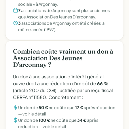
sociale » à Arçonnay.
7
associations de Arçonnay sont plus anciennes
que Association Des Jeunes D'arconnay.
3
associations de Arçonnay ont été créées la
même année (1997).
Combien coûte vraiment un don à
Association Des Jeunes
D'arconnay ?
Un don à une association d'intérêt général
ouvre droit à une réduction d'impôt de
66 %
(article 200 du CGI), justifiée par un reçu fiscal
CERFA n°11580. Concrètement :
Un don de
50 €
ne coûte que
17 €
après réduction
—
voir le détail
Un don de
100 €
ne coûte que
34 €
après
réduction —
voir le détail