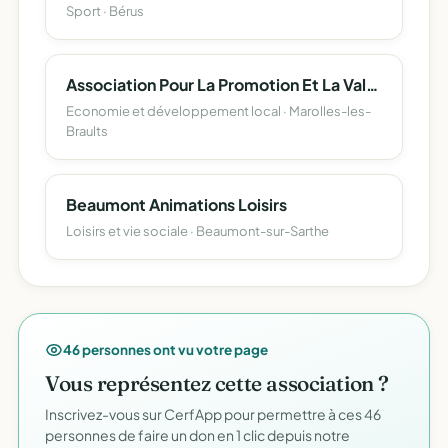
Sport · Bérus
Association Pour La Promotion Et La Valorisation De La Race Bovine Dite Des Animaux Du Saosnois
Economie et développement local · Marolles-les-
Braults
Beaumont Animations Loisirs
Loisirs et vie sociale · Beaumont-sur-Sarthe
46 personnes ont vu votre page
Vous représentez cette association ?
Inscrivez-vous sur CerfApp pour permettre à ces 46
personnes de faire un don en 1 clic depuis notre