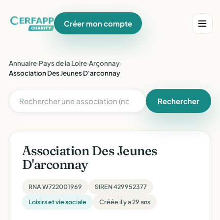
Créer mon compte
Annuaire
›
Pays de la Loire
›
Arçonnay
›
Association Des Jeunes D'arconnay
Rechercher
Association Des Jeunes
D'arconnay
RNA W722001969
SIREN 429952377
Loisirs et vie sociale
Créée il y a 29 ans