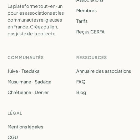
La plateforme tout-en-un
Membres
pour les associations et les
communautés religieuses
Tarifs
en France. Créez du lien,
Reçus CERFA
pas juste de la collecte.
COMMUNAUTÉS
RESSOURCES
Juive · Tsedaka
Annuaire des associations
Musulmane · Sadaqa
FAQ
Chrétienne · Denier
Blog
LÉGAL
Mentions légales
CGU