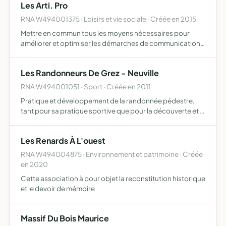
Les Arti. Pro
RNA W494001375 · Loisirs et vie sociale · Créée en 2015
Mettre en commun tous les moyens nécessaires pour
améliorer et optimiser les démarches de communication
de ses membres organiser des réunions ou journées
thématiques pour que les membres puissent échanger
Les Randonneurs De Grez - Neuville
sur des sujets d…
RNA W494001051 · Sport · Créée en 2011
Pratique et développement de la randonnée pédestre,
tant pour sa pratique sportive que pour la découverte et la
sauvegarde de l'environnement, le tourisme et les loisirs
Les Renards À L'ouest
RNA W494004875 · Environnement et patrimoine · Créée
en 2020
Cette association à pour objet la reconstitution historique
et le devoir de mémoire
Massif Du Bois Maurice