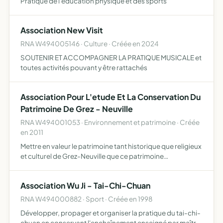
Pratique de l'education physique et des sports
Association New Visit
RNA W494005146 · Culture · Créée en 2024
SOUTENIR ET ACCOMPAGNER LA PRATIQUE MUSICALE et
toutes activités pouvant y être rattachés
Association Pour L'etude Et La Conservation Du
Patrimoine De Grez - Neuville
RNA W494001053 · Environnement et patrimoine · Créée
en 2011
Mettre en valeur le patrimoine tant historique que religieux
et culturel de Grez-Neuville que ce patrimoine
appartienne à la commune ou à des particuliers. De
promouvoir et d'encourager la connaissance de ce
Association Wu Ji - Tai-Chi-Chuan
patrimoine la…
RNA W494000882 · Sport · Créée en 1998
Développer, propager et organiser la pratique du tai-chi-
chuan en conservant l'enchaînement enseigné par maître