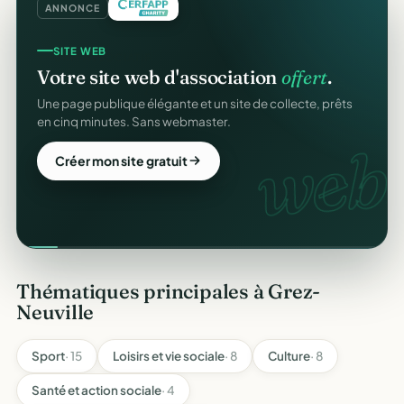
ANNONCE
SITE WEB
Votre site web d'association
offert
.
Une page publique élégante et un site de collecte, prêts
en cinq minutes. Sans webmaster.
web.
Créer mon site gratuit
Thématiques principales à Grez-
Neuville
Sport
· 15
Loisirs et vie sociale
· 8
Culture
· 8
Santé et action sociale
· 4