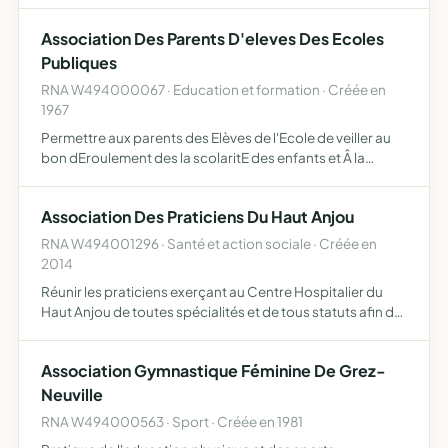
l'education populaire
Association Des Parents D'eleves Des Ecoles
Publiques
RNA W494000067 · Education et formation · Créée en
1967
Permettre aux parents des Elèves de l'Ecole de veiller au
bon dEroulement des la scolaritE des enfants et Â la
dEfense des intErÊts matEriels et moraux de l'Ecole
Association Des Praticiens Du Haut Anjou
RNA W494001296 · Santé et action sociale · Créée en
2014
Réunir les praticiens exerçant au Centre Hospitalier du
Haut Anjou de toutes spécialités et de tous statuts afin de
les tenir informés régulièrement de leurs obligations de
service et de leurs droits et devoirs statutaire…
Association Gymnastique Féminine De Grez-
Neuville
RNA W494000563 · Sport · Créée en 1981