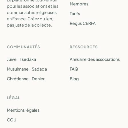
Membres
pour les associations et les
communautés religieuses
Tarifs
en France. Créez du lien,
Reçus CERFA
pas juste de la collecte.
COMMUNAUTÉS
RESSOURCES
Juive · Tsedaka
Annuaire des associations
Musulmane · Sadaqa
FAQ
Chrétienne · Denier
Blog
LÉGAL
Mentions légales
CGU