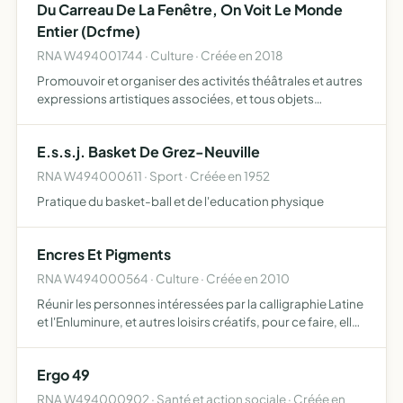
Du Carreau De La Fenêtre, On Voit Le Monde
Entier (Dcfme)
RNA W494001744 · Culture · Créée en 2018
Promouvoir et organiser des activités théâtrales et autres
expressions artistiques associées, et tous objets
similaires, connexes ou complémentaires ou susceptibles
d'en favoriser la réalisation ou le développement
E.s.s.j. Basket De Grez-Neuville
RNA W494000611 · Sport · Créée en 1952
Pratique du basket-ball et de l'education physique
Encres Et Pigments
RNA W494000564 · Culture · Créée en 2010
Réunir les personnes intéressées par la calligraphie Latine
et l'Enluminure, et autres loisirs créatifs, pour ce faire, elle
se propose d'organiser des stages, des ateliers, des
animations, des expositions, des démonstrat…
Ergo 49
RNA W494000902 · Santé et action sociale · Créée en