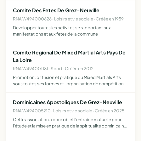
et à mettre en oeuvre la création pour l'écriture de te…
Comite Des Fetes De Grez-Neuville
RNA W494000626 · Loisirs et vie sociale · Créée en 1959
Developper toutes les activites se rapportant aux
manifestations et aux fetes de la commune
Comite Regional De Mixed Martial Arts Pays De
La Loire
RNA W494001181 · Sport · Créée en 2012
Promotion, diffusion et pratique du Mixed Martials Arts
sous toutes ses formes et l'organisation de compétitions
et stages
Dominicaines Apostoliques De Grez-Neuville
RNA W494005210 · Loisirs et vie sociale · Créée en 2025
Cette association a pour objet l'entraide mutuelle pour
l'étude et la mise en pratique de la spiritualité dominicaine
et pour ce faire, recueillir et mettre oeuvre tout moyen
pour l'assistance matérielle et financière des…