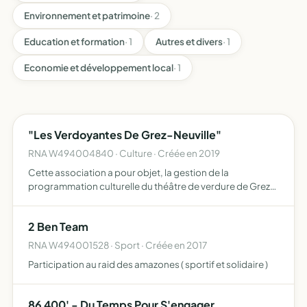
Environnement et patrimoine
· 2
Education et formation
· 1
Autres et divers
· 1
Economie et développement local
· 1
"Les Verdoyantes De Grez-Neuville"
RNA W494004840 · Culture · Créée en 2019
Cette association a pour objet, la gestion de la
programmation culturelle du théâtre de verdure de Grez-
Neuville organiser et attribuer les spectacles le bureau se
réserve la validation de la programmation cordonner les
2 Ben Team
r…
RNA W494001528 · Sport · Créée en 2017
Participation au raid des amazones ( sportif et solidaire )
86 400' - Du Temps Pour S'engager