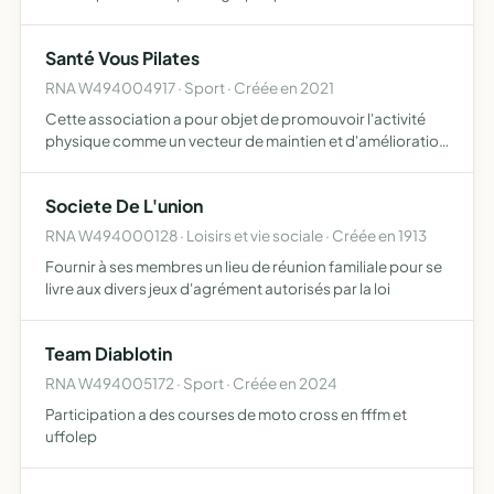
Santé Vous Pilates
RNA W494004917 · Sport · Créée en 2021
Cette association a pour objet de promouvoir l'activité
physique comme un vecteur de maintien et d'amélioration
de la santé et du bien-être aux travers de la pratique
d'activités physiques douces Pilates, gym douce, renfo…
Societe De L'union
RNA W494000128 · Loisirs et vie sociale · Créée en 1913
Fournir à ses membres un lieu de réunion familiale pour se
livre aux divers jeux d'agrément autorisés par la loi
Team Diablotin
RNA W494005172 · Sport · Créée en 2024
Participation a des courses de moto cross en fffm et
uffolep