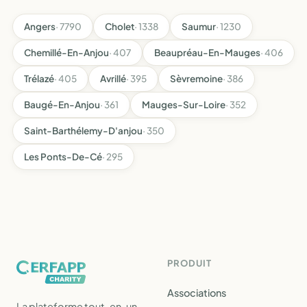
Angers
· 7790
Cholet
· 1338
Saumur
· 1230
Chemillé-En-Anjou
· 407
Beaupréau-En-Mauges
· 406
Trélazé
· 405
Avrillé
· 395
Sèvremoine
· 386
Baugé-En-Anjou
· 361
Mauges-Sur-Loire
· 352
Saint-Barthélemy-D'anjou
· 350
Les Ponts-De-Cé
· 295
PRODUIT
Associations
La plateforme tout-en-un