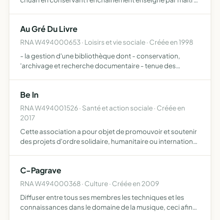
wang yen nien organiser des stages, des week-ends ou
des séances régulières d'initiation ou de
Au Gré Du Livre
perfectionneme…
RNA W494000653 · Loisirs et vie sociale · Créée en 1998
- la gestion d'une bibliothèque dont - conservation,
'archivage et recherche documentaire - tenue des
archives historiques - gestion d'une bibliothèque de
lecture, auditoriums, mediathèques et archives
Be In
publiques. - prêt l…
RNA W494001526 · Santé et action sociale · Créée en
2017
Cette association a pour objet de promouvoir et soutenir
des projets d'ordre solidaire, humanitaire ou international
Les projets auront pour objectif l'entraide et l'ouverture a
d'autres cultures
C-Pagrave
RNA W494000368 · Culture · Créée en 2009
Diffuser entre tous ses membres les techniques et les
connaissances dans le domaine de la musique, ceci afin
d'aider (l'ensemble de musiciens adhérents) à développer