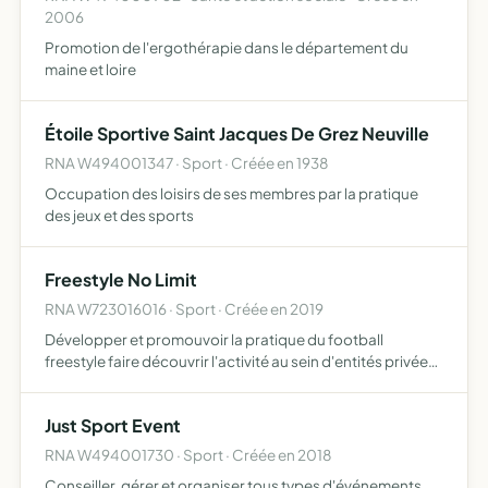
2006
Promotion de l'ergothérapie dans le département du
maine et loire
Étoile Sportive Saint Jacques De Grez Neuville
RNA W494001347 · Sport · Créée en 1938
Occupation des loisirs de ses membres par la pratique
des jeux et des sports
Freestyle No Limit
RNA W723016016 · Sport · Créée en 2019
Développer et promouvoir la pratique du football
freestyle faire découvrir l'activité au sein d'entités privées
et publiques participer à l'organisation d'événements
sportifs et compétitifs mettre en place des stages, jou…
Just Sport Event
RNA W494001730 · Sport · Créée en 2018
Conseiller, gérer et organiser tous types d'événements