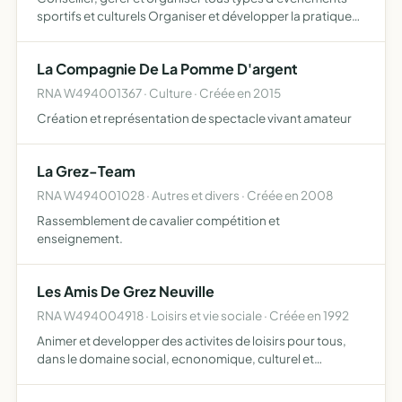
sportifs et culturels Organiser et développer la pratique
du Triathlon, du Duathlon, de l'Aquathlon, du Bike Run
La Compagnie De La Pomme D'argent
RNA W494001367 · Culture · Créée en 2015
Création et représentation de spectacle vivant amateur
La Grez-Team
RNA W494001028 · Autres et divers · Créée en 2008
Rassemblement de cavalier compétition et
enseignement.
Les Amis De Grez Neuville
RNA W494004918 · Loisirs et vie sociale · Créée en 1992
Animer et developper des activites de loisirs pour tous,
dans le domaine social, ecnonomique, culturel et
educatif, contribuer Â la promotion de grez neuville