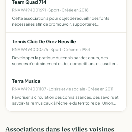
Team Quad 714
RNA W494001691 · Sport · Créée en 2018
Cette association a pour objet de recueillir des fonts
nécessaires afin de promouvoir, supporter et
accompagner financièrement le Team Quad 714 lors
d'entrainements, de compétitions régionales et national
Tennis Club De Grez Neuville
quad (cross et e…
RNA W494000375 · Sport · Créée en 1984
Developper la pratique du tennis par des cours, des
seances d'entraînement et des competitions et susciter
des liens d'amitie entre ses membres
Terra Musica
RNA W494001107 · Loisirs et vie sociale · Créée en 2011
Favoriser la circulation des connaissances, des savoirs et
savoir-faire musicaux à l'échelle du territoire de l'Union
Européenne, de ses voisins et de tout autre pays enrichir
les pratiques culturelles professionnelles et…
Associations dans les villes voisines