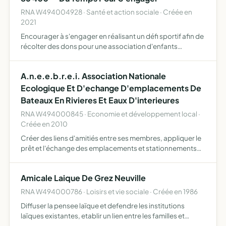
RNA W494004928 · Santé et action sociale · Créée en
2021
Encourager à s'engager en réalisant un défi sportif afin de
récolter des dons pour une association d'enfants
malades
A.n.e.e.b.r.e.i. Association Nationale
Ecologique Et D'echange D'emplacements De
Bateaux En Rivieres Et Eaux D'interieures
RNA W494000845 · Economie et développement local ·
Créée en 2010
Créer des liens d'amitiés entre ses membres, appliquer le
prêt et l'échange des emplacements et stationnements
de bâteaux entre tous ses membres en eaux intérieures,
rivières et lacs, travailler à promouvoir le respect de…
Amicale Laique De Grez Neuville
RNA W494000786 · Loisirs et vie sociale · Créée en 1986
Diffuser la pensee laïque et defendre les institutions
laïques existantes, etablir un lien entre les familles et
l'ecole, prolonger l'oeuvre scolaire en promouvant