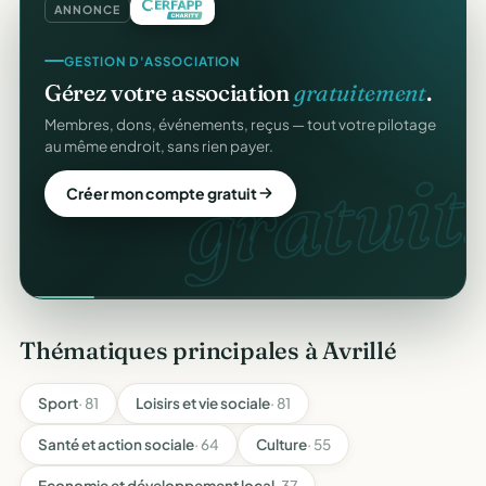
ANNONCE
GESTION D'ASSOCIATION
Gérez votre association
gratuitement
.
Membres, dons, événements, reçus — tout votre pilotage
au même endroit, sans rien payer.
gratuit.
Créer mon compte gratuit
Thématiques principales à Avrillé
Sport
· 81
Loisirs et vie sociale
· 81
Santé et action sociale
· 64
Culture
· 55
Economie et développement local
· 37