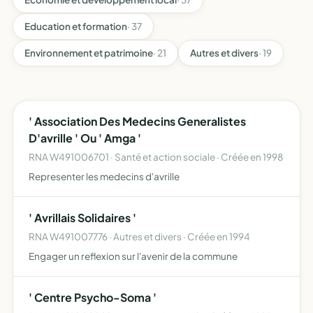
Education et formation
· 37
Environnement et patrimoine
· 21
Autres et divers
· 19
' Association Des Medecins Generalistes
D'avrille ' Ou ' Amga '
RNA W491006701 · Santé et action sociale · Créée en 1998
Representer les medecins d'avrille
' Avrillais Solidaires '
RNA W491007776 · Autres et divers · Créée en 1994
Engager un reflexion sur l'avenir de la commune
' Centre Psycho-Soma '