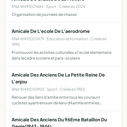
RNA W491021684 · Sport · Créée en 2024
Organisation de journées de chasse
Amicale De L'ecole De L'aerodrome
RNA W491007479 · Education et formation · Créée en
1995
Promouvoir les activites culturelles a l'ecole elementaire
dans lecadre scolaire et para-scolaire
Amicale Des Anciens De La Petite Reine De
L'anjou
RNA W491010905 · Sport · Créée en 1983
Renouer des liens d'amitie entre tous les coureurs
cyclistes ayantrenouer de liens d4amitie entre les
coureurs cyclistes cesse leurs activites et ce sans limite
d'age.
Amicale Des Anciens Du 96Eme Bataillon Du
Genie(1943-1946)