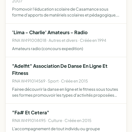
2007
Promovoir l'éducation scolaire de Casamance sous
forme d'apports de matériels scolaires et pédagogique,
céation de bibliothèques ....
'Lima - Charlie' Amateurs - Radio
RNA W491008018 · Autres et divers · Créée en 1994
Amateurs radio (concours expedition)
"Adelfit" Association De Danse En Ligne Et
Fitness
RNA W491014569 · Sport · Créée en 2015
Fairee découvrir la danse en ligne et le fitness sous toutes
ses formes promouvoir les types d'activités proposées
fournir une formation professionnelle afin d'approfondir
leurs connaissances, développer leurs aptitudes e…
"Fa# Et Cetera"
RNA W491014495 · Culture · Créée en 2015
L'accompagnement de tout individu ou groupe