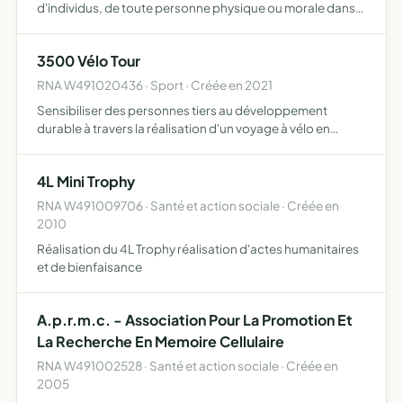
d'individus, de toute personne physique ou morale dans
son projet musical
3500 Vélo Tour
RNA W491020436 · Sport · Créée en 2021
Sensibiliser des personnes tiers au développement
durable à travers la réalisation d'un voyage à vélo en
Europe Valoriser le voyage à vélo Soutenir des
associations ayant pour finalité la construction de
4L Mini Trophy
structure énergét…
RNA W491009706 · Santé et action sociale · Créée en
2010
Réalisation du 4L Trophy réalisation d'actes humanitaires
et de bienfaisance
A.p.r.m.c. - Association Pour La Promotion Et
La Recherche En Memoire Cellulaire
RNA W491002528 · Santé et action sociale · Créée en
2005