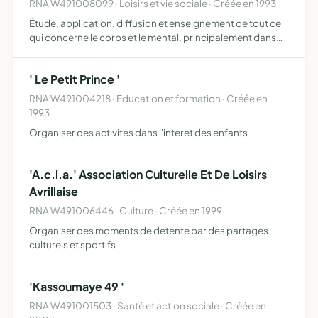
RNA W491008099 · Loisirs et vie sociale · Créée en 1993
Étude, application, diffusion et enseignement de tout ce
qui concerne le corps et le mental, principalement dans
deux directions constituées, d'une part, de tous les
moyens utilisables dans les domaines suivants ou assimi…
' Le Petit Prince '
RNA W491004218 · Education et formation · Créée en
1993
Organiser des activites dans l'interet des enfants
'A.c.l.a.' Association Culturelle Et De Loisirs
Avrillaise
RNA W491006446 · Culture · Créée en 1999
Organiser des moments de detente par des partages
culturels et sportifs
'Kassoumaye 49 '
RNA W491001503 · Santé et action sociale · Créée en