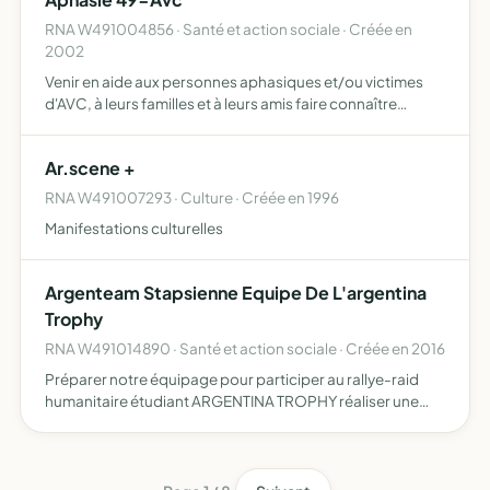
RNA W491004856 · Santé et action sociale · Créée en
2002
Venir en aide aux personnes aphasiques et/ou victimes
d'AVC, à leurs familles et à leurs amis faire connaître
l'aphasie (troubles du langage et de la communication) au
public favoriser les échanges entre les personnes aph…
Ar.scene +
RNA W491007293 · Culture · Créée en 1996
Manifestations culturelles
Argenteam Stapsienne Equipe De L'argentina
Trophy
RNA W491014890 · Santé et action sociale · Créée en 2016
Préparer notre équipage pour participer au rallye-raid
humanitaire étudiant ARGENTINA TROPHY réaliser une
action solidaire auprès d'enfants Argentins