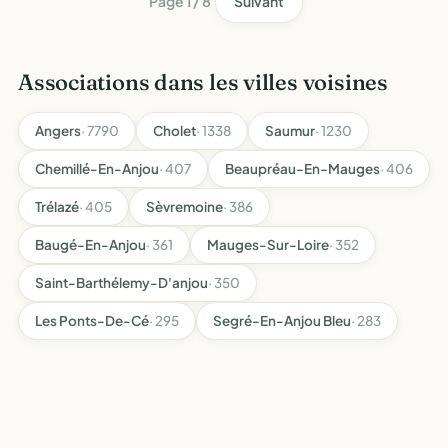
Page 1 / 8
Suivant
Associations dans les villes voisines
Angers
· 7790
Cholet
· 1338
Saumur
· 1230
Chemillé-En-Anjou
· 407
Beaupréau-En-Mauges
· 406
Trélazé
· 405
Sèvremoine
· 386
Baugé-En-Anjou
· 361
Mauges-Sur-Loire
· 352
Saint-Barthélemy-D'anjou
· 350
Les Ponts-De-Cé
· 295
Segré-En-Anjou Bleu
· 283