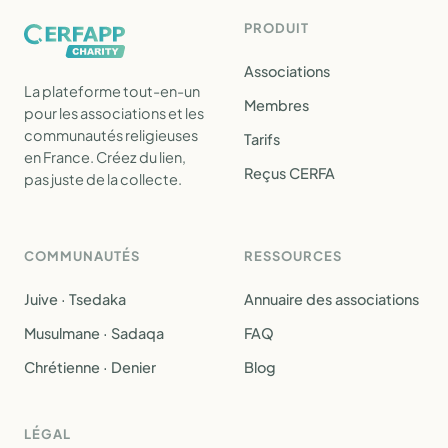
PRODUIT
Associations
La plateforme tout-en-un
Membres
pour les associations et les
communautés religieuses
Tarifs
en France. Créez du lien,
Reçus CERFA
pas juste de la collecte.
COMMUNAUTÉS
RESSOURCES
Juive · Tsedaka
Annuaire des associations
Musulmane · Sadaqa
FAQ
Chrétienne · Denier
Blog
LÉGAL