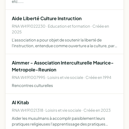
etc.....
Aide Liberté Culture Instruction
RNA W491022230 · Education et formation · Créée en
2025
L'association a pour objet de soutenir la liberté de
l'instruction, entendue comme ouverture a la culture, par
des activités sociales, éducatives et sportives réalisées
dans des structures telles que des écoles ou au sein…
Aimmer - Association Interculturelle Maurice-
Metropole-Reunion
RNA W491007995 · Loisirs et vie sociale · Créée en 1994
Rencontres culturelles
Al Kitab
RNA W491021318 · Loisirs et vie sociale · Créée en 2023
Aider les musulmans à accomplir paisiblement leurs
pratiques religieuses l'apprentissage des pratiques