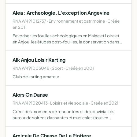
religieuses défendre une image, une lecture et une
pratique saine de l'islam organiser des manifestations à
Alea : Archeologie, L'exception Angevine
caractère …
RNA W491012757 · Environnement et patrimoine · Créée
en 2011
Favoriser les fouilles achéologiques en Maine et Loire et
en Anjou, les études post-fouilles, la conservation dans
de bonnes conditions des artefacts et restes humains
découverts et la mise en valeur du patrimoine, en par…
Alk Anjou Loisir Karting
RNA W491005046 · Sport · Créée en 2001
Club de karting amateur
Alors On Danse
RNA W491020413 · Loisirs et vie sociale · Créée en 2021
Créer des moments de rencontres et de convivialités
autour de soirées dansantes et musicales (tout en
contribuant à financer un projet social et
gouvernemental)
Amicale De Chasse De La Plotiere