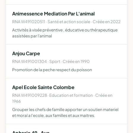
souffrance animale promouvoir la défense des droits des
animaux
Animessence Mediation Par L'animal
RNA W491020511 · Santé et action sociale · Créée en 2022
Activités à visée préventive , éducative ou thérapeutique
assistées par l'animal
Anjou Carpe
RNA W491001304 · Sport · Créée en 1990
Promotion de la peche respect du poisson
Apel Ecole Sainte Colombe
RNA W491009228 · Education et formation · Créée en
1966
Grouper les chefs de famille apporter un soutien materiel
et moral a l'ecole, aux familles et aux maitres.
Aphasie 49-Avc