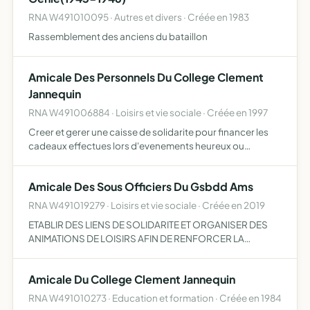
RNA W491010095 · Autres et divers · Créée en 1983
Rassemblement des anciens du bataillon
Amicale Des Personnels Du College Clement
Jannequin
RNA W491006884 · Loisirs et vie sociale · Créée en 1997
Creer et gerer une caisse de solidarite pour financer les
cadeaux effectues lors d'evenements heureux ou
malheureux
Amicale Des Sous Officiers Du Gsbdd Ams
RNA W491019279 · Loisirs et vie sociale · Créée en 2019
ETABLIR DES LIENS DE SOLIDARITE ET ORGANISER DES
ANIMATIONS DE LOISIRS AFIN DE RENFORCER LA
COHESION AU SEIN DU CORPS DES SOUS-OFFICIERS
Amicale Du College Clement Jannequin
RNA W491010273 · Education et formation · Créée en 1984