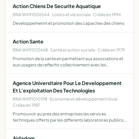
Action Chiens De Securite Aquatique
RNA W491006544 · Loisirs et vie sociale · Créée en 1994
Developpemennt et promotion des capacites des chiens
Action Sante
RNA W491012468 · Santé et action sociale · Créée en 1979
Promotion de la sante en permettant aux associations et
aux usagers de reflechir collectivement avec les
travailleurs sociaux et lesprofessions de sante aide aux
personnes agées et a la famille
Agence Universitaire Pour Le Developpement
Et L'exploitation Des Technologies
RNA W491010198 · Economie et développement local ·
Créée en 1987
Promouvoir au pres des entreprises les services
techniques offerts par les differents laboratoires publics
ou prives
Aidadom