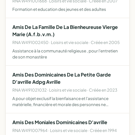
RNA W491001668 · Loisirs et vie sociale · Créée en 2007
Formation et education des jeunes et des adultes
Amis De La Famille De La Bienheureuse Vierge
Marie (A.f.b.v.m.)
RNA W491002450 · Loisirs et vie sociale · Créée en 2005
Assistance à la communauté religieuse , pour l'entretien
de son monastère
Amis Des Dominicaines De La Petite Garde
D'avrille Adpg Avrille
RNA W491021032 · Loisirs et vie sociale · Créée en 2023
A pour objet exclusif la bienfaisance et l'assistance
matérielle, financière et morale des personnes ne
disposant pas de revenus pour subvenir aux nécessités
quotidiennes. L'association se propose d'aider toutes les
Amis Des Moniales Dominicaines D'avrille
perso…
RNA W491007964 · Loisirs et vie sociale · Créée en 1994