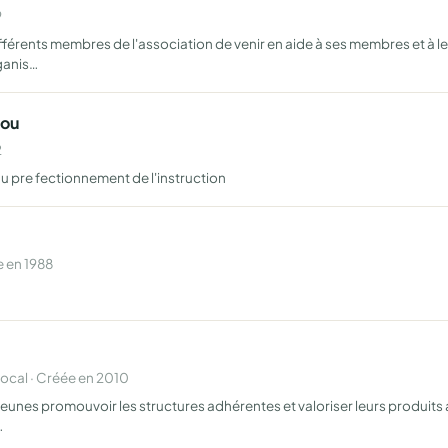
9
différents membres de l'association de venir en aide à ses membres et à 
ganis…
jou
2
au pre fectionnement de l'instruction
 en 1988
cal · Créée en 2010
eunes promouvoir les structures adhérentes et valoriser leurs produits ay
…