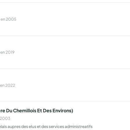
e en 2005
 en 2019
 en 2022
ere Du Chemillois Et Des Environs)
n 2003
elais aupres des elus et des services administreatifs