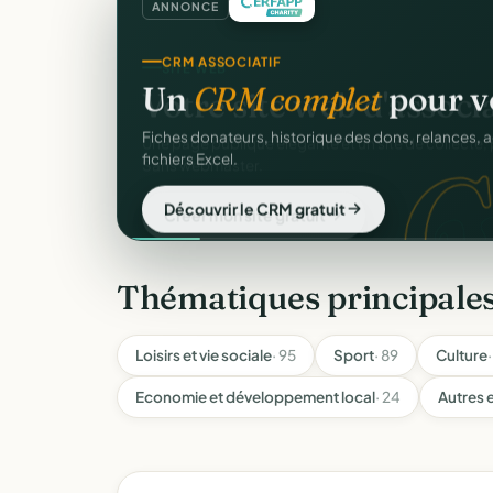
ANNONCE
CRM ASSOCIATIF
Un
CRM complet
pour v
C
Fiches donateurs, historique des dons, relances, a
fichiers Excel.
Découvrir le CRM gratuit
Thématiques principale
Loisirs et vie sociale
· 95
Sport
· 89
Culture
Economie et développement local
· 24
Autres e