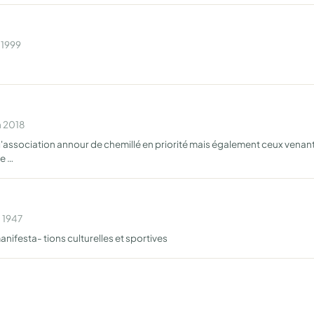
 1999
n 2018
l'association annour de chemillé en priorité mais également ceux venant de 
e …
n 1947
manifesta- tions culturelles et sportives