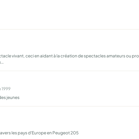
ctacle vivant, ceci en aidant à la création de spectacles amateurs ou pr
s…
n 1999
 des jeunes
travers les pays d'Europe en Peugeot 205