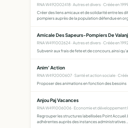
RNA W492002418 · Autres et divers · Créée en 199
Créer des liens amicaux et de solidarité entre les 
pompiers auprès de la population défendue en or
Amicale Des Sapeurs-Pompiers De Valan
RNA W491002624 · Autres et divers · Créée en 199
Subvenir aux frais de fete et de concours,ainsi qu'
Anim' Action
RNA W492000607 · Santé et action sociale · Créée
Proposer des animations en fonction des besoins
Anjou Paj Vacances
RNA W491006006 · Economie et développement lo
Regrouper les structures labellisées Point Accueil J
adhérentes auprès des instances administratives 