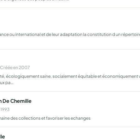
ance ou international et de leur adaptation la constitution d un répertoir
 Créée en 2007
mité, écologiquement saine, socialement équitable et économiquement v
aux pa…
n De Chemille
 1993
maine des collections et favoriser les echanges
le