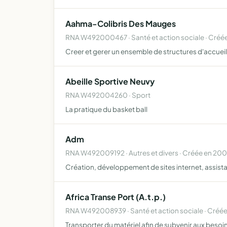
Aahma-Colibris Des Mauges
RNA W492000467 · Santé et action sociale · Créée
Creer et gerer un ensemble de structures d'accuei
Abeille Sportive Neuvy
RNA W492004260 · Sport
La pratique du basket ball
Adm
RNA W492009192 · Autres et divers · Créée en 20
Création, développement de sites internet, assis
Africa Transe Port (A.t.p.)
RNA W492008939 · Santé et action sociale · Créé
Transporter du matériel afin de subvenir aux besoi