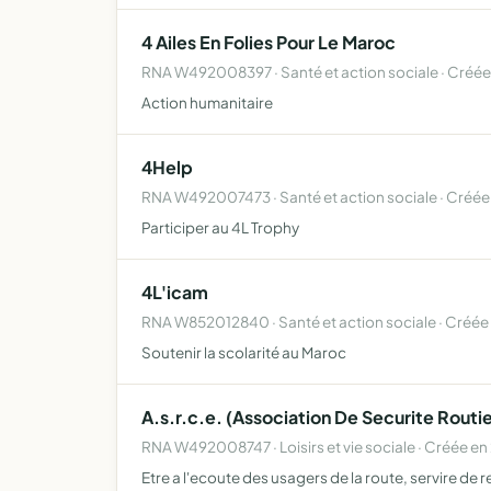
4 Ailes En Folies Pour Le Maroc
RNA W492008397 · Santé et action sociale · Créé
Action humanitaire
4Help
RNA W492007473 · Santé et action sociale · Créée
Participer au 4L Trophy
4L'icam
RNA W852012840 · Santé et action sociale · Créée
Soutenir la scolarité au Maroc
A.s.r.c.e. (Association De Securite Routi
RNA W492008747 · Loisirs et vie sociale · Créée e
Etre a l'ecoute des usagers de la route, servire de r