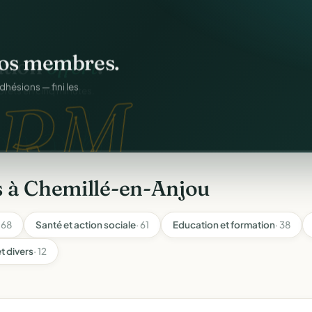
os membres.
RM.
dhésions — fini les
s à Chemillé-en-Anjou
· 68
Santé et action sociale
· 61
Education et formation
· 38
t divers
· 12