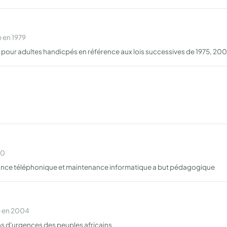
 en 1979
l pour adultes handicpés en référence aux lois successives de 1975, 20
00
tance téléphonique et maintenance informatique a but pédagogique
e en 2004
ns d'urgences des peuples africains