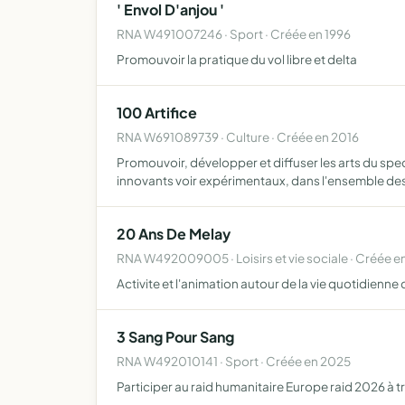
' Envol D'anjou '
RNA W491007246 · Sport · Créée en 1996
Promouvoir la pratique du vol libre et delta
100 Artifice
RNA W691089739 · Culture · Créée en 2016
Promouvoir, développer et diffuser les arts du spe
innovants voir expérimentaux, dans l'ensemble de
20 Ans De Melay
RNA W492009005 · Loisirs et vie sociale · Créée e
Activite et l'animation autour de la vie quotidienne
3 Sang Pour Sang
RNA W492010141 · Sport · Créée en 2025
Participer au raid humanitaire Europe raid 2026 à 