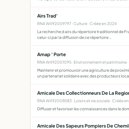
Airs Trad'
RNA W492009797 · Culture · Créée en 2024
La recherche d airs du répertoire traditionnel de Fr
celui-ci par la diffusion de ce répertoire …
Amap ' Porte
RNA W492001095 · Environnement et patrimoine ·
Maintenir et promouvoir une agriculture de proxi
un partenariat solidaire avec des producteurs loc
Amicale Des Collectionneurs De La Regio
RNA W492008583 · Loisirs et vie sociale · Créée en
Diffuser et favoriser les connaissances dans le do
Amicale Des Sapeurs Pompiers De Chemil