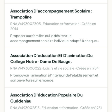
Association D'accompagnement Scolaire :
Trampoline
RNA W493002305 · Education et formation · Créée en
2014
Proposer aux familles qui le désirent un
accompagnement scolaire individuel adapté à chaque
enfant qui en a besoin, en lien avec l'école, si nécessaire
Association D'education Et D'animation Du
College Notre-Dame De Bauge.
RNA W493000022 · Loisirs et vie sociale · Créée en 1984
Promouvoir l'animation à l'intérieur de l'établissement et
son ouverture sur le monde
Association D'éducation Populaire Du
Guédeniau
RNA W493002815 · Education et formation · Créée en 1951