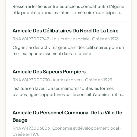
Resserrer les liens entre les anciens combattants d'Algérie
et la population pour maintenir la mémoire à participer aux
cérémonies patriotiques de la commune d'Échemiré -
Baugé en Anjou
Amicale Des Célibataires Du Nord De La Loire
RNA W493007942 · Loisirs et vie sociale · Créée en 1976
Organiser des activités groupant des célibataires pour un
meilleur épanouissement dans la société
Amicale Des Sapeurs Pompiers
RNA W493000730 · Autres et divers · Créée en 1929
Instituer en faveur de ses membres toutes les formes
d'aides jugées opportunes par le conseil d'administration
de l'amicale, qu'elles soient financières, matérielles,
sociales ou culturelles...
Amicale Du Personnel Communal De La Ville De
Bauge
RNA W493006806 · Economie et développement local ·
Créée en 1978