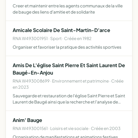
Creer et maintenir entre les agents communaux de la ville
de bauge des liens d'amitie et de solidarite
Amicale Scolaire De Saint-Martin-D'arce
RNA W493001951 · Sport · Créée en 1982
Organiser et favoriser la pratique des activités sportives
Amis De L'église Saint Pierre Et Saint Laurent De
Baugé-En-Anjou
RNA W493008699 · Environnement et patrimoine · Créée
en 2023
Sauvegarde et restauration de l'église Saint Pierre et Saint
Laurent de Baugé ainsi que la recherche et l'analyse de
l'état d'origine du Narthex et sa possible restauration
Anim' Bauge
RNA W493001561 · Loisirs et vie sociale · Créée en 2003
Organisation de manifestations et animations festives.