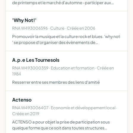
de printemps et le marché d'automne -participer aux
festivités de la commune de Fougeré -organiser des
visites touristiques en car sur une journée visite de jardins
'Why Not!'
…
RNA W493006596 · Culture · Créée en 2006
Promouvoir la musique et la culture rock et blues. 'why not
' se propose d'organiser des évènements de
sensibilisation à la culture artistique.
A.p.e Les Tournesols
RNA W493000359 · Education et formation · Créée en
1984
Resserrer entre ses membres des liens d'amitié
Actenso
RNA W493006407 · Economie et développement local ·
Créée en 2019
ACTENSO a pour objet la prise de participation sous
quelque forme que ce soit dans toutes structures