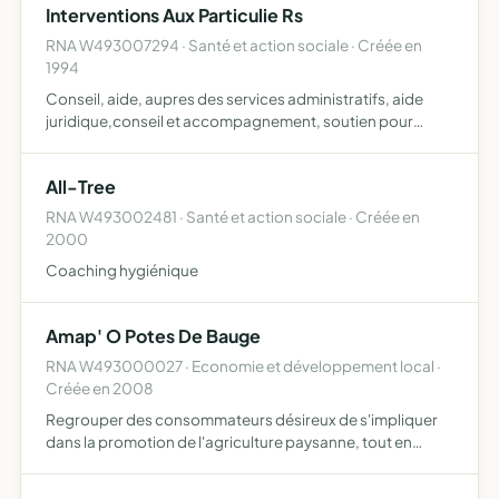
Interventions Aux Particulie Rs
RNA W493007294 · Santé et action sociale · Créée en
1994
Conseil, aide, aupres des services administratifs, aide
juridique,conseil et accompagnement, soutien pour
remplir des papiers officiels, ecrivain public pour toutes
sortes de courrier, demarches diverses pour regler vos l…
All-Tree
RNA W493002481 · Santé et action sociale · Créée en
2000
Coaching hygiénique
Amap' O Potes De Bauge
RNA W493000027 · Economie et développement local ·
Créée en 2008
Regrouper des consommateurs désireux de s'impliquer
dans la promotion de l'agriculture paysanne, tout en
s'inscrivant dans une démarche de responsabilité
sociétale, établir une relation directe et responsable