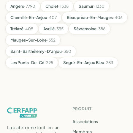
Angers
· 7790
Cholet
· 1338
Saumur
· 1230
Chemillé-En-Anjou
· 407
Beaupréau-En-Mauges
· 406
Trélazé
· 405
Avrillé
· 395
Sèvremoine
· 386
Mauges-Sur-Loire
· 352
Saint-Barthélemy-D'anjou
· 350
Les Ponts-De-Cé
· 295
Segré-En-Anjou Bleu
· 283
PRODUIT
Associations
La plateforme tout-en-un
Membres