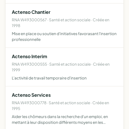
permettant la création d'emploi ou le retour à l'emploi
l'animation du groupement économique solidaire en
Actenso Chantier
veillant à la …
RNA W493000567 · Santé et action sociale · Créée en
1998
Mise en place ou soutien d'initiatives favorasant l'insertion
professionnelle
Actenso Interim
RNA W493000555 · Santé et action sociale · Créée en
1999
L'activité de travail temporaire d'insertion
Actenso Services
RNA W493000778 · Santé et action sociale · Créée en
1995
Aider les chômeurs dans la recherche d'un emploi, en
mettant à leur disposition différents moyens en les
conseillant dans leurs démarches vis-à-vis d'éventuels