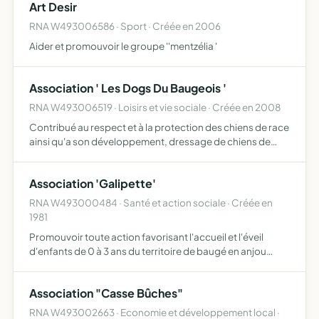
Art Desir
RNA W493006586 · Sport · Créée en 2006
Aider et promouvoir le groupe ''mentzélia '
Association ' Les Dogs Du Baugeois '
RNA W493006519 · Loisirs et vie sociale · Créée en 2008
Contribué au respect et à la protection des chiens de race
ainsi qu'a son développement, dressage de chiens de
l'éveil jusqu'à l agilité, de vente de chiot de race, faire des
expositions canine, de s'équiper d'un refuge c…
Association 'Galipette'
RNA W493000484 · Santé et action sociale · Créée en
1981
Promouvoir toute action favorisant l'accueil et l'éveil
d'enfants de 0 à 3 ans du territoire de baugé en anjou
accompagner le parent dans son rôle de parent gérer les
établissements d'accueil de jeunes enfants de la maiso…
Association "Casse Bûches"
RNA W493002663 · Economie et développement local ·