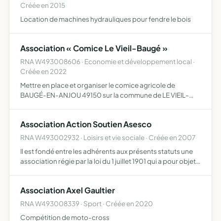
Créée en 2015
Location de machines hydrauliques pour fendre le bois
Association « Comice Le Vieil-Baugé »
RNA W493008606 · Economie et développement local ·
Créée en 2022
Mettre en place et organiser le comice agricole de
BAUGÉ-EN-ANJOU 49150 sur la commune de LE VIEIL-
BAUGÉ
Association Action Soutien Asesco
RNA W493002932 · Loisirs et vie sociale · Créée en 2007
Il est fondé entre les adhérents aux présents statuts une
association régie par la loi du 1 juillet 1901 qui a pour objet
de fournir un soutien logistique à l'association spirituelle
ASESCO, ainsi qu'a ses membres, par la…
Association Axel Gaultier
RNA W493008339 · Sport · Créée en 2020
Compétition de moto-cross