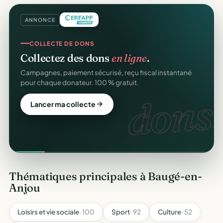
ANNONCE
COLLECTE DE DONS
Collectez des dons
en ligne
.
Campagnes, paiement sécurisé, reçu fiscal instantané
pour chaque donateur. 100 % gratuit.
dons.
Lancer ma collecte
Thématiques principales à Baugé-en-
Anjou
Loisirs et vie sociale
· 100
Sport
· 92
Culture
· 52