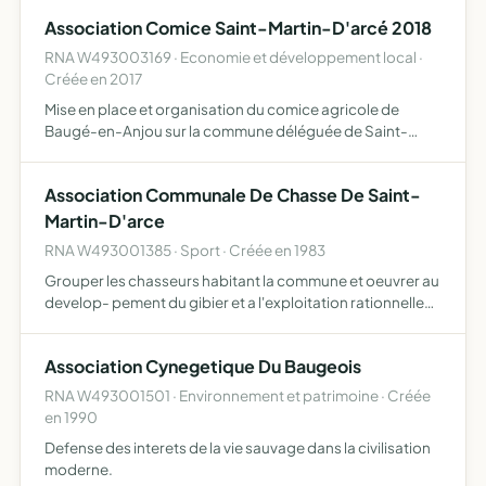
Association Comice Saint-Martin-D'arcé 2018
RNA W493003169 · Economie et développement local ·
Créée en 2017
Mise en place et organisation du comice agricole de
Baugé-en-Anjou sur la commune déléguée de Saint-
Martin-d'Arcé
Association Communale De Chasse De Saint-
Martin-D'arce
RNA W493001385 · Sport · Créée en 1983
Grouper les chasseurs habitant la commune et oeuvrer au
develop- pement du gibier et a l'exploitation rationnelle
de la chasse.
Association Cynegetique Du Baugeois
RNA W493001501 · Environnement et patrimoine · Créée
en 1990
Defense des interets de la vie sauvage dans la civilisation
moderne.