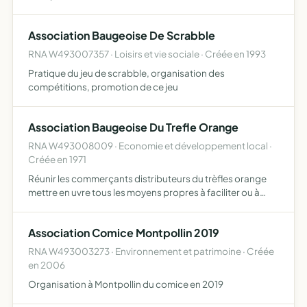
Association Baugeoise De Scrabble
RNA W493007357 · Loisirs et vie sociale · Créée en 1993
Pratique du jeu de scrabble, organisation des
compétitions, promotion de ce jeu
Association Baugeoise Du Trefle Orange
RNA W493008009 · Economie et développement local ·
Créée en 1971
Réunir les commerçants distributeurs du trèfles orange
mettre en uvre tous les moyens propres à faciliter ou à
développer l'activité économique de ses membres, à
accroître les résultats de cette activité et exclusivement,…
Association Comice Montpollin 2019
RNA W493003273 · Environnement et patrimoine · Créée
en 2006
Organisation à Montpollin du comice en 2019