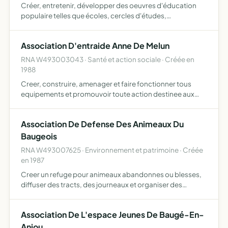
Créer, entretenir, développer des oeuvres d'éducation
populaire telles que écoles, cercles d'études,
patronages, etc et acquérir ou céder à titre gratuit ou
onéreux tout bien immobilier permettant l'accueil ou l'aide
Association D'entraide Anne De Melun
de t…
RNA W493003043 · Santé et action sociale · Créée en
1988
Creer, construire, amenager et faire fonctionner tous
equipements et promouvoir toute action destinee aux
personnes agees.
Association De Defense Des Animeaux Du
Baugeois
RNA W493007625 · Environnement et patrimoine · Créée
en 1987
Creer un refuge pour animeaux abandonnes ou blesses,
diffuser des tracts, des journeaux et organiser des
expositions proposant des ssolutions aux problemes
ecologiques
Association De L'espace Jeunes De Baugé-En-
Anjou