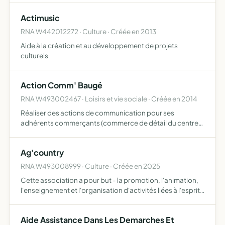
employeurs mettre à disposition auprès d'utilisateurs
Actimusic
(person…
RNA W442012272 · Culture · Créée en 2013
Aide à la création et au développement de projets
culturels
Action Comm' Baugé
RNA W493002467 · Loisirs et vie sociale · Créée en 2014
Réaliser des actions de communication pour ses
adhérents commerçants (commerce de détail du centre
ville de Baugé-en-Anjou) ayant une vitrine commerciale
ouverte au public défendre les intérêts communs de ses
Ag'country
adhérents ré…
RNA W493008999 · Culture · Créée en 2025
Cette association a pour but - la promotion, l'animation,
l'enseignement et l'organisation d'activités liées à l'esprit
de la line dance et de la dance country et plus
généralement toute activité ou accessoires s'y apport…
Aide Assistance Dans Les Demarches Et