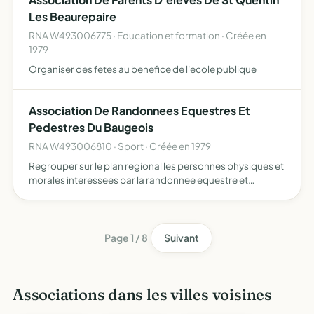
Les Beaurepaire
RNA W493006775 · Education et formation · Créée en
1979
Organiser des fetes au benefice de l'ecole publique
Association De Randonnees Equestres Et
Pedestres Du Baugeois
RNA W493006810 · Sport · Créée en 1979
Regrouper sur le plan regional les personnes physiques et
morales interessees par la randonnee equestre et
pedestre susciter, encourager et coordonner les
initiatives ameliorant l'accueil,
Page 1 / 8
Suivant
Associations dans les villes voisines