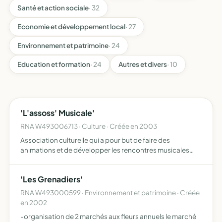
Santé et action sociale
· 32
Economie et développement local
· 27
Environnement et patrimoine
· 24
Education et formation
· 24
Autres et divers
· 10
'L'assoss' Musicale'
RNA W493006713 · Culture · Créée en 2003
Association culturelle qui a pour but de faire des
animations et de développer les rencontres musicales
dans la commune de baugé.
'Les Grenadiers'
RNA W493000599 · Environnement et patrimoine · Créée
en 2002
-organisation de 2 marchés aux fleurs annuels le marché