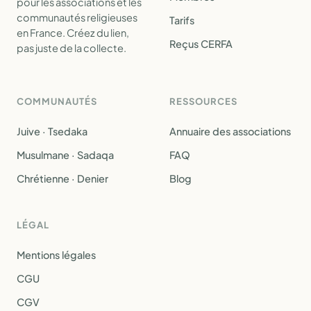
pour les associations et les
communautés religieuses
Tarifs
en France. Créez du lien,
Reçus CERFA
pas juste de la collecte.
COMMUNAUTÉS
RESSOURCES
Juive · Tsedaka
Annuaire des associations
Musulmane · Sadaqa
FAQ
Chrétienne · Denier
Blog
LÉGAL
Mentions légales
CGU
CGV