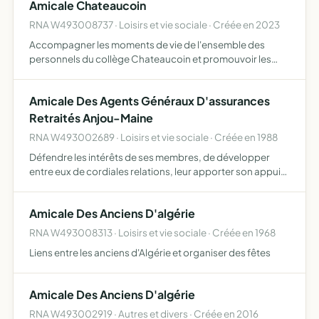
Amicale Chateaucoin
respectueuse…
RNA W493008737 · Loisirs et vie sociale · Créée en 2023
Accompagner les moments de vie de l'ensemble des
personnels du collège Chateaucoin et promouvoir les
actions sociales en faveur des personnels du collège
Chateaucoin
Amicale Des Agents Généraux D'assurances
Retraités Anjou-Maine
RNA W493002689 · Loisirs et vie sociale · Créée en 1988
Défendre les intérêts de ses membres, de développer
entre eux de cordiales relations, leur apporter son appui
moral et, dans la mesure du possible son aide
matérielle.elle se propose de les informer, de les
Amicale Des Anciens D'algérie
renseigner et …
RNA W493008313 · Loisirs et vie sociale · Créée en 1968
Liens entre les anciens d'Algérie et organiser des fêtes
Amicale Des Anciens D'algérie
RNA W493002919 · Autres et divers · Créée en 2016