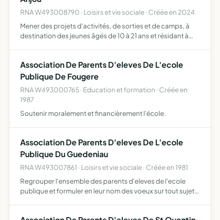
RNA W493008790 · Loisirs et vie sociale · Créée en 2024
Mener des projets d'activités, de sorties et de camps, à
destination des jeunes âgés de 10 à 21 ans et résidant à
Baugé-en-Anjou pour se faire, des actions d'auto-
financement tels que la vente de produits confectionnés,
Association De Parents D'eleves De L'ecole
l…
Publique De Fougere
RNA W493000765 · Education et formation · Créée en
1987
Soutenir moralement et financièrement l'école.
Association De Parents D'eleves De L'ecole
Publique Du Guedeniau
RNA W493007861 · Loisirs et vie sociale · Créée en 1981
Regrouper l'ensemble des parents d'eleves de l'ecole
publique et formuler en leur nom des voeux sur tout sujet
concernant les in- terets moraux et materiels de l'ecole
publique, des eleves qui la
Association De Parents D'eleves De St Quentin