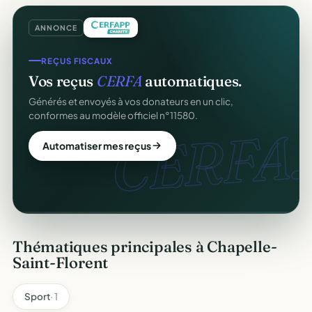
ANNONCE
CRM ASSOCIATIF
REÇUS FISCAUX
Un
CRM complet
pour vos membres.
Vos reçus
CERFA
automatiques.
Fiches donateurs, historique des dons, relances,
Générés et envoyés à vos donateurs en un clic,
adhésions — fini les fichiers Excel.
conformes au modèle officiel n°11580.
CRM
CERFA.
Découvrir le CRM gratuit
Automatiser mes reçus
Thématiques principales à Chapelle-
Saint-Florent
Sport
· 1