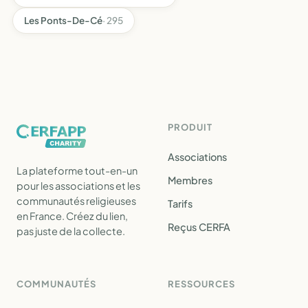
Les Ponts-De-Cé
· 295
PRODUIT
Associations
La plateforme tout-en-un
Membres
pour les associations et les
communautés religieuses
Tarifs
en France. Créez du lien,
Reçus CERFA
pas juste de la collecte.
COMMUNAUTÉS
RESSOURCES