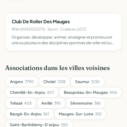
Club De Roller Des Mauges
RNA W492002775 · Sport · Créée en 2013
Organiser, développer, animer, enseigner et promouvoir
une ou plusieurs des disciplines sportives de roller et/ou
de skateboard, organisées sous l'égide de la FFRS
Associations dans les villes voisines
Angers
· 7790
Cholet
· 1338
Saumur
· 1230
Chemillé-En-Anjou
· 407
Beaupréau-En-Mauges
· 406
Trélazé
· 405
Avrillé
· 395
Sèvremoine
· 386
Baugé-En-Anjou
· 361
Mauges-Sur-Loire
· 352
Saint-Barthélemy-D'anjou
· 350