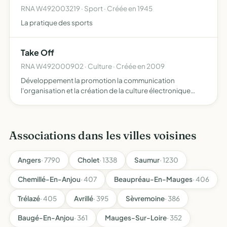
RNA W492003219 · Sport · Créée en 1945
La pratique des sports
Take Off
RNA W492000902 · Culture · Créée en 2009
Développement la promotion la communication
l'organisation et la création de la culture électronique
s'expriment au travers d'évènements culturels artistiques
tels que la com l'image la vidéo l'artisanat et le réseau
inte…
Associations dans les villes voisines
Angers
· 7790
Cholet
· 1338
Saumur
· 1230
Chemillé-En-Anjou
· 407
Beaupréau-En-Mauges
· 406
Trélazé
· 405
Avrillé
· 395
Sèvremoine
· 386
Baugé-En-Anjou
· 361
Mauges-Sur-Loire
· 352