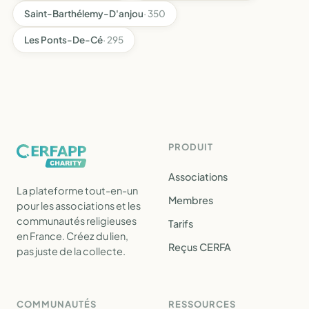
Saint-Barthélemy-D'anjou
· 350
Les Ponts-De-Cé
· 295
PRODUIT
Associations
La plateforme tout-en-un
Membres
pour les associations et les
communautés religieuses
Tarifs
en France. Créez du lien,
Reçus CERFA
pas juste de la collecte.
COMMUNAUTÉS
RESSOURCES