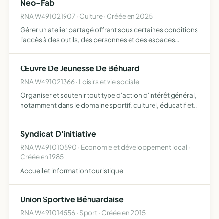
Neo-Fab
RNA W491021907 · Culture · Créée en 2025
Gérer un atelier partagé offrant sous certaines conditions
l'accès à des outils, des personnes et des espaces
partagés dans le respect de chacun, collaboration par la
pratique et réalisation de projets à vocation scientif…
Œuvre De Jeunesse De Béhuard
RNA W491021366 · Loisirs et vie sociale
Organiser et soutenir tout type d'action d'intérêt général,
notamment dans le domaine sportif, culturel, éducatif et
social, à destination de l'enfance et de la jeunesse dans le
champ d'éducation populaire
Syndicat D'initiative
RNA W491010590 · Economie et développement local ·
Créée en 1985
Accueil et information touristique
Union Sportive Béhuardaise
RNA W491014556 · Sport · Créée en 2015