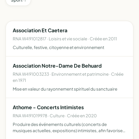
Association Et Caetera
RNA W491012817 · Loisirs et vie sociale · Créée en 2011
Culturelle, festive, citoyenne et environnement
Association Notre-Dame De Behuard
RNA W491003233 · Environnement et patrimoine · Créée
en 1971
Mise en valeur du rayonnement spirituel du sanctuaire
Athome - Concerts Intimistes
RNA W491019978 · Culture · Créée en 2020
Produire des événements culturels (concerts de
musiques actuelles, expositions) intimistes, afin favoriser
l'interaction entre public et artiste