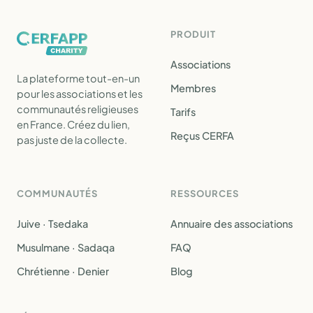
PRODUIT
Associations
La plateforme tout-en-un
Membres
pour les associations et les
communautés religieuses
Tarifs
en France. Créez du lien,
Reçus CERFA
pas juste de la collecte.
COMMUNAUTÉS
RESSOURCES
Juive · Tsedaka
Annuaire des associations
Musulmane · Sadaqa
FAQ
Chrétienne · Denier
Blog