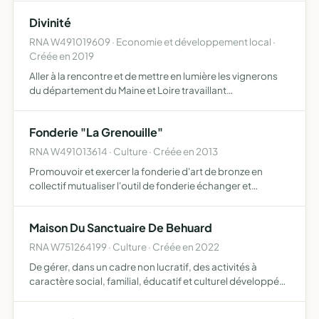
Divinité
RNA W491019609 · Economie et développement local ·
Créée en 2019
Aller à la rencontre et de mettre en lumière les vignerons
du département du Maine et Loire travaillant
exclusivement sur culture biodynamique et/ou par
procédé naturel Communiquer et apporter également
Fonderie "La Grenouille"
sont concours lors…
RNA W491013614 · Culture · Créée en 2013
Promouvoir et exercer la fonderie d'art de bronze en
collectif mutualiser l'outil de fonderie échanger et
transmettre les techniques de fonderie, moulage et
sculpture mutualiser un lieu de stockage
Maison Du Sanctuaire De Behuard
RNA W751264199 · Culture · Créée en 2022
De gérer, dans un cadre non lucratif, des activités à
caractère social, familial, éducatif et culturel développées
sur, et à partir, du site de la maison diocésaine de notre-
dame de béhuard et de rassembler tous ceux qui …