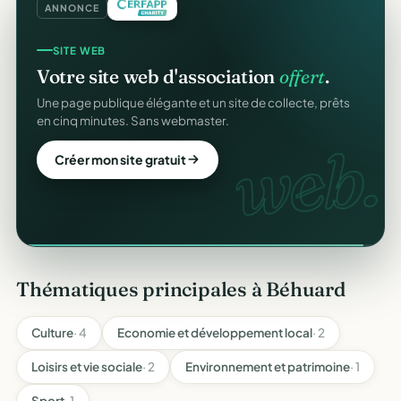
ANNONCE
SITE WEB
COLLECTE DE DONS
Votre site web d'association
offert
.
Collectez des dons
en ligne
.
Une page publique élégante et un site de collecte, prêts
Campagnes, paiement sécurisé, reçu fiscal instantané
en cinq minutes. Sans webmaster.
pour chaque donateur. 100 % gratuit.
dons
web.
Créer mon site gratuit
Lancer ma collecte
Thématiques principales à Béhuard
Culture
· 4
Economie et développement local
· 2
Loisirs et vie sociale
· 2
Environnement et patrimoine
· 1
Sport
· 1