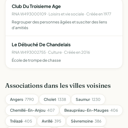
Club Du Troisieme Age
RNA W493000109 · Loisirs et vie sociale · Créée en 1977
Regrouper des personnes âgées et susciter des liens
d'amitiés
Le Débuché De Chandelais
RNA W493002755 · Culture · Créée en 2016
École de trompe de chasse
Associations dans les villes voisines
Angers
· 7790
Cholet
· 1338
Saumur
· 1230
Chemillé-En-Anjou
· 407
Beaupréau-En-Mauges
· 406
Trélazé
· 405
Avrillé
· 395
Sèvremoine
· 386