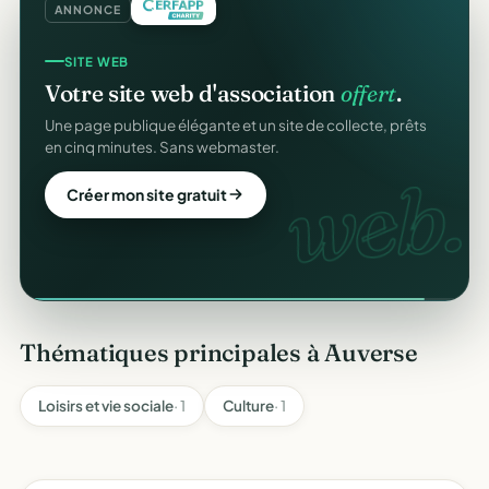
ANNONCE
SITE WEB
Votre site web d'association
offert
.
Une page publique élégante et un site de collecte, prêts
en cinq minutes. Sans webmaster.
web.
Créer mon site gratuit
Thématiques principales à Auverse
Loisirs et vie sociale
· 1
Culture
· 1