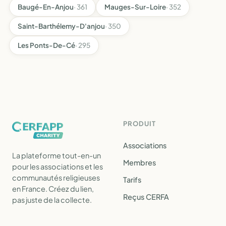
Baugé-En-Anjou
· 361
Mauges-Sur-Loire
· 352
Saint-Barthélemy-D'anjou
· 350
Les Ponts-De-Cé
· 295
PRODUIT
Associations
La plateforme tout-en-un
Membres
pour les associations et les
communautés religieuses
Tarifs
en France. Créez du lien,
Reçus CERFA
pas juste de la collecte.