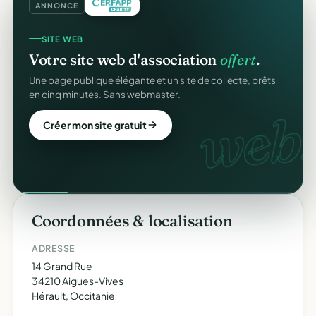
ANNONCE
SITE WEB
Votre site web d'association
offert
.
Une page publique élégante et un site de collecte, prêts
en cinq minutes. Sans webmaster.
web.
Créer mon site gratuit
Coordonnées & localisation
ADRESSE
14 Grand Rue
34210 Aigues-Vives
Hérault, Occitanie