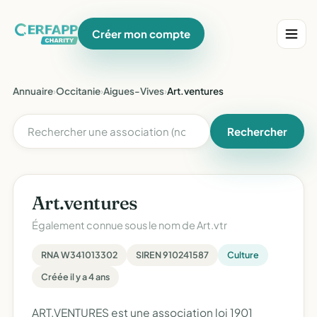
Créer mon compte
Annuaire
›
Occitanie
›
Aigues-Vives
›
Art.ventures
Rechercher
Art.ventures
Également connue sous le nom de
Art.vtr
RNA W341013302
SIREN 910241587
Culture
Créée il y a 4 ans
ART.VENTURES est une association loi 1901