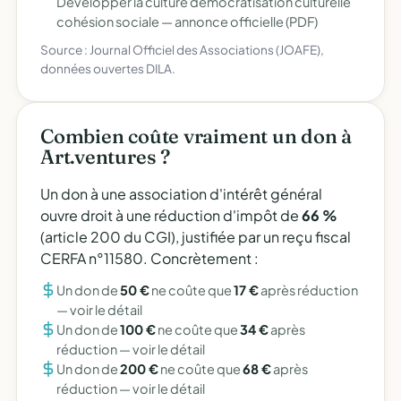
Développer la culture démocratisation culturelle
cohésion sociale —
annonce officielle (PDF)
Source : Journal Officiel des Associations (JOAFE),
données ouvertes DILA.
Combien coûte vraiment un don à
Art.ventures ?
Un don à une association d'intérêt général
ouvre droit à une réduction d'impôt de
66 %
(article 200 du CGI), justifiée par un reçu fiscal
CERFA n°11580. Concrètement :
Un don de
50 €
ne coûte que
17 €
après réduction
—
voir le détail
Un don de
100 €
ne coûte que
34 €
après
réduction —
voir le détail
Un don de
200 €
ne coûte que
68 €
après
réduction —
voir le détail