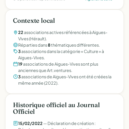
Contexte local
22
associations actives référencées à Aigues-
Vives (Hérault).
Réparties dans
8
thématiques différentes.
3
associations dans la catégorie « Culture » à
Aigues-Vives.
19
associations de Aigues-Vives sont plus
anciennes que Art.ventures.
3
associations de Aigues-Vives ont été créées la
même année (2022).
Historique officiel au Journal
Officiel
15/02/2022
— Déclaration de création :