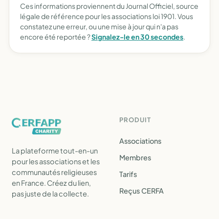
Ces informations proviennent du Journal Officiel, source
légale de référence pour les associations loi 1901. Vous
constatez une erreur, ou une mise à jour qui n'a pas
encore été reportée ?
Signalez-le en 30 secondes
.
PRODUIT
Associations
La plateforme tout-en-un
Membres
pour les associations et les
communautés religieuses
Tarifs
en France. Créez du lien,
Reçus CERFA
pas juste de la collecte.