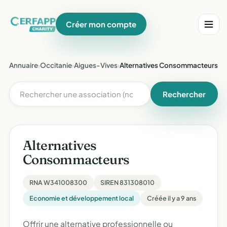
Créer mon compte
Annuaire
›
Occitanie
›
Aigues-Vives
›
Alternatives Consommacteurs
Rechercher
Alternatives
Consommacteurs
RNA W341008300
SIREN 831308010
Economie et développement local
Créée il y a 9 ans
Offrir une alternative professionnelle ou