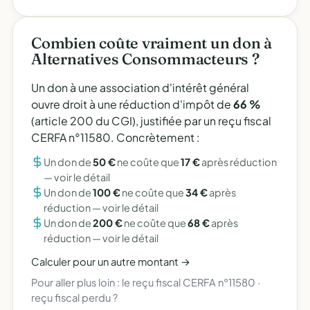
Combien coûte vraiment un don à
Alternatives Consommacteurs ?
Un don à une association d'intérêt général
ouvre droit à une réduction d'impôt de
66 %
(article 200 du CGI), justifiée par un reçu fiscal
CERFA n°11580. Concrètement :
Un don de
50 €
ne coûte que
17 €
après réduction
—
voir le détail
Un don de
100 €
ne coûte que
34 €
après
réduction —
voir le détail
Un don de
200 €
ne coûte que
68 €
après
réduction —
voir le détail
Calculer pour un autre montant →
Pour aller plus loin :
le reçu fiscal CERFA n°11580
·
reçu fiscal perdu ?