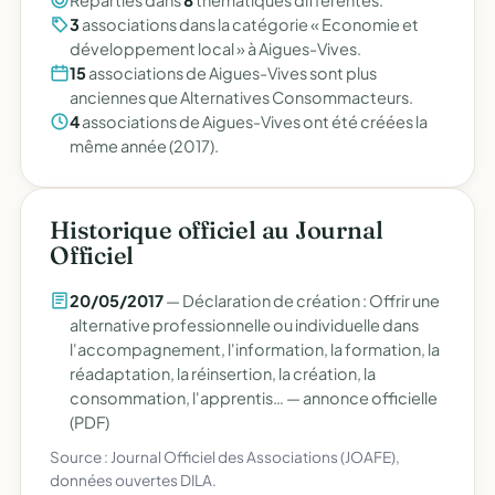
Réparties dans
8
thématiques différentes.
3
associations dans la catégorie « Economie et
développement local » à Aigues-Vives.
15
associations de Aigues-Vives sont plus
anciennes que Alternatives Consommacteurs.
4
associations de Aigues-Vives ont été créées la
même année (2017).
Historique officiel au Journal
Officiel
20/05/2017
— Déclaration de création : Offrir une
alternative professionnelle ou individuelle dans
l'accompagnement, l'information, la formation, la
réadaptation, la réinsertion, la création, la
consommation, l'apprentis… —
annonce officielle
(PDF)
Source : Journal Officiel des Associations (JOAFE),
données ouvertes DILA.