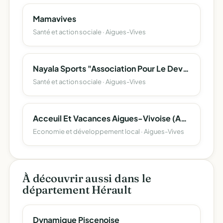
Mamavives
Santé et action sociale · Aigues-Vives
Nayala Sports "Association Pour Le Developpement Du Sport En Nayala"
Santé et action sociale · Aigues-Vives
Acceuil Et Vacances Aigues-Vivoise (Acva) 215/000
Economie et développement local · Aigues-Vives
À découvrir aussi dans le
département Hérault
Dynamique Piscenoise