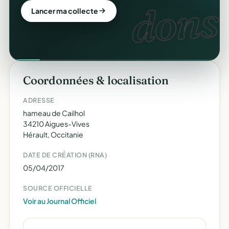
dons.
Lancer ma collecte
Coordonnées & localisation
ADRESSE
hameau de Cailhol
34210 Aigues-Vives
Hérault, Occitanie
DATE DE CRÉATION (RNA)
05/04/2017
SOURCE OFFICIELLE
Voir au Journal Officiel