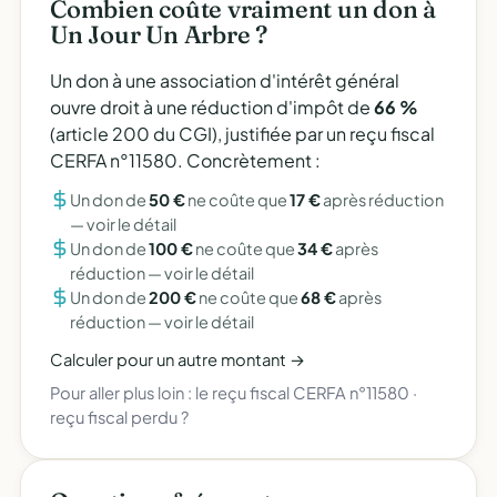
Combien coûte vraiment un don à
Un Jour Un Arbre ?
Un don à une association d'intérêt général
ouvre droit à une réduction d'impôt de
66 %
(article 200 du CGI), justifiée par un reçu fiscal
CERFA n°11580. Concrètement :
Un don de
50 €
ne coûte que
17 €
après réduction
—
voir le détail
Un don de
100 €
ne coûte que
34 €
après
réduction —
voir le détail
Un don de
200 €
ne coûte que
68 €
après
réduction —
voir le détail
Calculer pour un autre montant →
Pour aller plus loin :
le reçu fiscal CERFA n°11580
·
reçu fiscal perdu ?