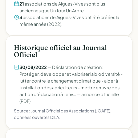
21
associations de Aigues-Vives sont plus
anciennes que Un Jour Un Arbre.
3
associations de Aigues-Vives ont été créées la
même année (2022).
Historique officiel au Journal
Officiel
30/08/2022
— Déclaration de création :
Protéger, développer et valoriser la biodiversité -
lutter contre le changement climatique - aider à
linstallation des agriculteurs - mettre en uvre des
action d'éducation à l'env… —
annonce officielle
(PDF)
Source : Journal Officiel des Associations (JOAFE),
données ouvertes DILA.