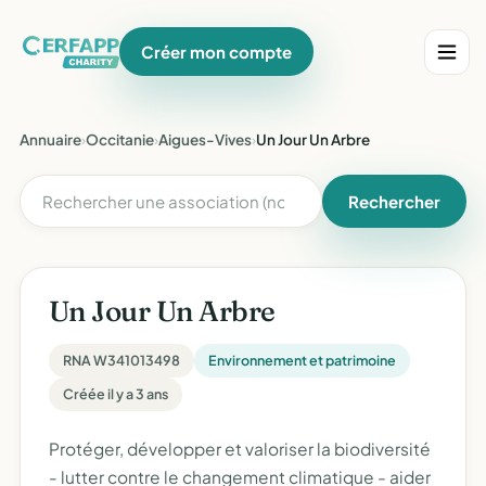
Créer mon compte
Annuaire
›
Occitanie
›
Aigues-Vives
›
Un Jour Un Arbre
Rechercher
Un Jour Un Arbre
RNA W341013498
Environnement et patrimoine
Créée il y a 3 ans
Protéger, développer et valoriser la biodiversité
- lutter contre le changement climatique - aider