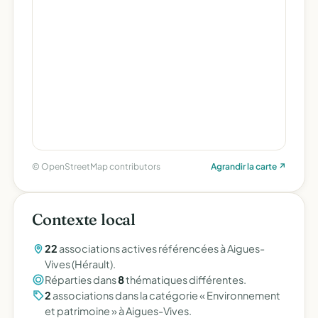
© OpenStreetMap contributors
Agrandir la carte ↗
Contexte local
22
associations actives référencées à Aigues-
Vives (Hérault).
Réparties dans
8
thématiques différentes.
2
associations dans la catégorie « Environnement
et patrimoine » à Aigues-Vives.