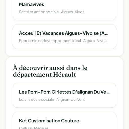
Mamavives
Santé et action sociale · Aigues-Vives
Acceuil Et Vacances Aigues-Vivoise (Acva) 215/000
Economie et développement local · Aigues-Vives
À découvrir aussi dans le
département Hérault
Les Pom-Pom Girlettes D'alignan Du Vent
Loisirs et vie sociale · Alignan-du-Vent
Ket Customisation Couture
Culture · Magalas