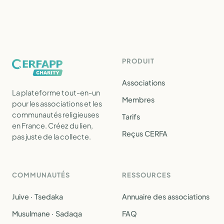
PRODUIT
Associations
La plateforme tout-en-un
Membres
pour les associations et les
communautés religieuses
Tarifs
en France. Créez du lien,
Reçus CERFA
pas juste de la collecte.
COMMUNAUTÉS
RESSOURCES
Juive · Tsedaka
Annuaire des associations
Musulmane · Sadaqa
FAQ