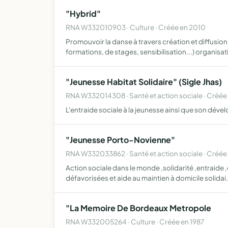
"Hybrid"
RNA W332010903 · Culture · Créée en 2010
Promouvoir la danse à travers création et diffusio
formations, de stages, sensibilisation...) organisa
"Jeunesse Habitat Solidaire" (Sigle Jhas)
RNA W332014308 · Santé et action sociale · Créée
L'entraide sociale à la jeunesse ainsi que son déve
"Jeunesse Porto-Novienne"
RNA W332033862 · Santé et action sociale · Créée
Action sociale dans le monde ,solidarité ,entraide 
défavorisées et aide au maintien à domicile solidai
"La Memoire De Bordeaux Metropole
RNA W332005264 · Culture · Créée en 1987