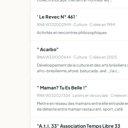
' Le Revec N° 461 '
RNA W332002949 · Culture · Créée en 1994
Activités et rencontres philosophiques
" Acarbo"
RNA W331000644 · Culture · Créée en 2005
Développement de la culture et des arts brésiliens 
afro-brésilienne,afoxé, batucada, axé...) la c…
" Maman? Tu Es Belle !"
RNA W332027334 · Loisirs et vie sociale · Créée en
Mettre en réseau des mamans entre elle entraide ent
de détente entre maman restaurant, sport, café
"A.t.l. 33" Association Temps Libre 33