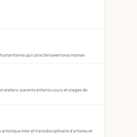
s humanitaires qui caractérisaient eva maman
et ateliers-parents enfants cours et stages de
rtistique inter et transdisciplinaire d'artistes et