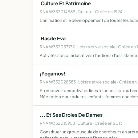
 Culture Et Patrimoine 
RNA W332014989 · Culture · Créée en 1994
L'animation et le développement de toutes les activit
 Hasde Eva 
RNA W332033132 · Loisirs et vie sociale · Créée en 
Activités socio-éducatives d'actions d'assistance
¡Yogamos!
RNA W332028583 · Loisirs et vie sociale · Créée en
Promouvoir des activités liées à l'accession au bi
Méditation pour adultes, enfants, femmes enceinte
... Et Ses Droles De Dames
RNA W332015958 · Culture · Créée en 2013
Constituer un groupuscule de chercheurs en arts et t
collectifs locaux, mettant à l'honneur les …