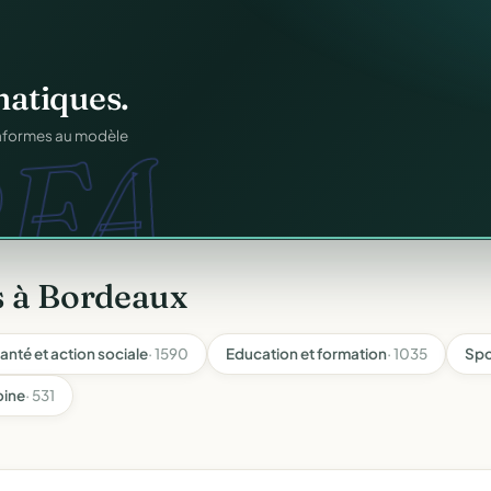
ation
offert
.
web.
prêts en cinq minutes.
s à Bordeaux
anté et action sociale
· 1590
Education et formation
· 1035
Spo
oine
· 531