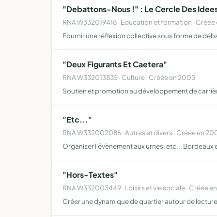
"Debattons-Nous !" : Le Cercle Des Idees
RNA W332019418 · Education et formation · Créée
Fournir une réflexion collective sous forme de dé
"Deux Figurants Et Caetera"
RNA W332013835 · Culture · Créée en 2003
Soutien et promotion au développement de carrièr
"Etc..."
RNA W332002086 · Autres et divers · Créée en 20
Organiser l'évènement aux urnes, etc... Bordeaux
"Hors-Textes"
RNA W332003449 · Loisirs et vie sociale · Créée e
Créer une dynamique de quartier autour de lecture