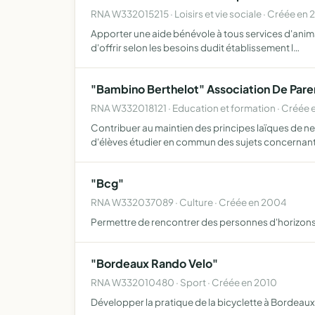
RNA W332015215 · Loisirs et vie sociale · Créée en 
Apporter une aide bénévole à tous services d'anima
d'offrir selon les besoins dudit établissement l…
"Bambino Berthelot" Association De Pare
RNA W332018121 · Education et formation · Créée 
Contribuer au maintien des principes laïques de neut
d'élèves étudier en commun des sujets concernan
"Bcg"
RNA W332037089 · Culture · Créée en 2004
Permettre de rencontrer des personnes d'horizons pr
"Bordeaux Rando Velo"
RNA W332010480 · Sport · Créée en 2010
Développer la pratique de la bicyclette à Bordeaux