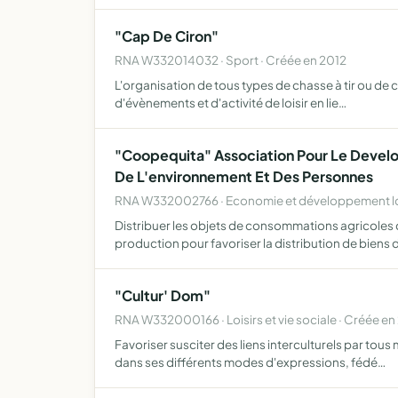
"Cap De Ciron"
RNA W332014032 · Sport · Créée en 2012
L'organisation de tous types de chasse à tir ou de ch
d'évènements et d'activité de loisir en lie…
"Coopequita" Association Pour Le Devel
De L'environnement Et Des Personnes
RNA W332002766 · Economie et développement lo
Distribuer les objets de consommations agricoles 
production pour favoriser la distribution de biens
"Cultur' Dom"
RNA W332000166 · Loisirs et vie sociale · Créée e
Favoriser susciter des liens interculturels par tous
dans ses différents modes d'expressions, fédé…