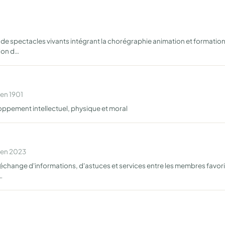
n de spectacles vivants intégrant la chorégraphie animation et formation
tion d…
 en 1901
loppement intellectuel, physique et moral
 en 2023
,échange d'informations, d'astuces et services entre les membres favori
…