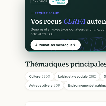
ANNONCE
SITE WEB
Votre site web d'associ
Une page publique élégante et un site de collecte, 
Sans webmaster.
Créer mon site gratuit
Thématiques principale
Culture
· 3800
Loisirs et vie sociale
· 2182
S
Autres et divers
· 609
Environnement et patrim