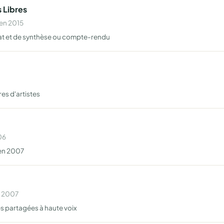
 Libres
 en 2015
bat et de synthèse ou compte-rendu
es d'artistes
06
 en 2007
n 2007
s partagées à haute voix