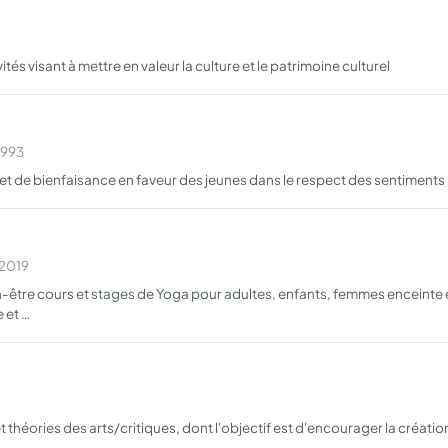
és visant à mettre en valeur la culture et le patrimoine culturel
1993
 et de bienfaisance en faveur des jeunes dans le respect des sentiment
 2019
en-être cours et stages de Yoga pour adultes, enfants, femmes enceinte 
 et …
héories des arts/critiques, dont l'objectif est d'encourager la création a