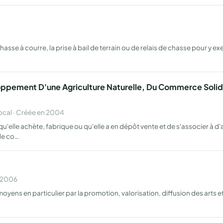
asse à courre, la prise à bail de terrain ou de relais de chasse pour y ex
oppement D'une Agriculture Naturelle, Du Commerce Solid
cal · Créée en 2004
qu'elle achète, fabrique ou qu'elle a en dépôt vente et de s'associer à
 de co…
n 2006
 moyens en particulier par la promotion, valorisation, diffusion des arts e