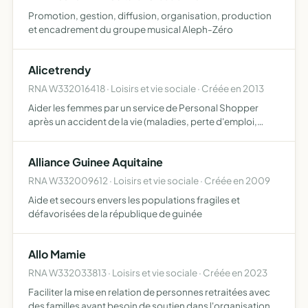
Promotion, gestion, diffusion, organisation, production
et encadrement du groupe musical Aleph-Zéro
Alicetrendy
RNA W332016418 · Loisirs et vie sociale · Créée en 2013
Aider les femmes par un service de Personal Shopper
après un accident de la vie (maladies, perte d'emploi,
divorce) à reprendre confiance en elle par leur look et leur
image
Alliance Guinee Aquitaine
RNA W332009612 · Loisirs et vie sociale · Créée en 2009
Aide et secours envers les populations fragiles et
défavorisées de la république de guinée
Allo Mamie
RNA W332033813 · Loisirs et vie sociale · Créée en 2023
Faciliter la mise en relation de personnes retraitées avec
des familles ayant besoin de soutien dans l'organisation