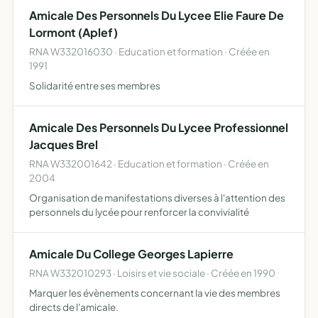
voeux et suggestions dans l'intérêt des communes.
Amicale Des Personnels Du Lycee Elie Faure De
Lormont (Aplef)
RNA W332016030 · Education et formation · Créée en
1991
Solidarité entre ses membres
Amicale Des Personnels Du Lycee Professionnel
Jacques Brel
RNA W332001642 · Education et formation · Créée en
2004
Organisation de manifestations diverses à l'attention des
personnels du lycée pour renforcer la convivialité
Amicale Du College Georges Lapierre
RNA W332010293 · Loisirs et vie sociale · Créée en 1990
Marquer les évènements concernant la vie des membres
directs de l'amicale.