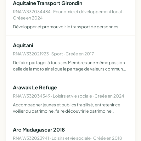
Aquitaine Transport Girondin
favoriser la r…
RNA W332034484 · Economie et développement local ·
Créée en 2024
Développer et promouvoir le transport de personnes
Aquitani
RNA W332021923 · Sport · Créée en 2017
De faire partager à tous ses Membres une même passion
celle de la moto ainsi que le partage de valeurs communes
organisation de balades et sorties moto entre les
Membres aide et soutien à des associations caritatives
Arawak Le Refuge
RNA W332034549 · Loisirs et vie sociale · Créée en 2024
Accompagner jeunes et publics fragilisé, entretenir ce
voilier du patrimoine, faire découvrir le patrimoine
maritime et la navigation traditionnelle au plus grand
nombre répondre à des enjeux sociétés d'inclusion,
Arc Madagascar 2018
d'éduca…
RNA W332023941 · Loisirs et vie sociale · Créée en 2018