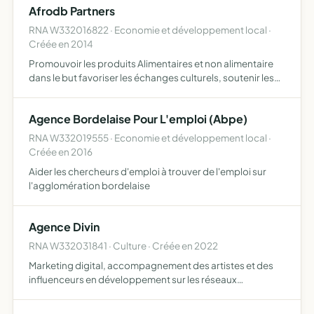
Afrodb Partners
RNA W332016822 · Economie et développement local ·
Créée en 2014
Promouvoir les produits Alimentaires et non alimentaire
dans le but favoriser les échanges culturels, soutenir les
actions en ce sens et les structures de part le monde,
réaliser des actions commerciales de ventes ou autr…
Agence Bordelaise Pour L'emploi (Abpe)
RNA W332019555 · Economie et développement local ·
Créée en 2016
Aider les chercheurs d'emploi à trouver de l'emploi sur
l'agglomération bordelaise
Agence Divin
RNA W332031841 · Culture · Créée en 2022
Marketing digital, accompagnement des artistes et des
influenceurs en développement sur les réseaux
sociaux,animation d'ateliers portant sur l'image et la
musique et encadrement des différentes réalisations