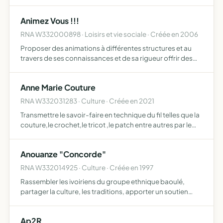
Animez Vous !!!
RNA W332000898 · Loisirs et vie sociale · Créée en 2006
Proposer des animations à différentes structures et au
travers de ses connaissances et de sa rigueur offrir des
animations et services de qualité
Anne Marie Couture
RNA W332031283 · Culture · Créée en 2021
Transmettre le savoir-faire en technique du fil telles que la
couture,le crochet,le tricot ,le patch entre autres par le
biais de cours dans chaque domaine
Anouanze "Concorde"
RNA W332014925 · Culture · Créée en 1997
Rassembler les ivoiriens du groupe ethnique baoulé,
partager la culture, les traditions, apporter un soutien
moral et matériel à ses membres
Ap2R