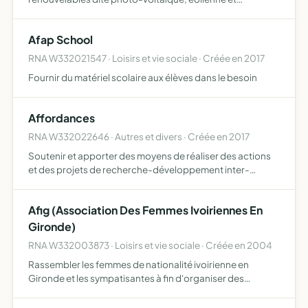
thermique lutter contre le changement climatique
s'occuper des orphelins, handicapés victimes de mines
Afap School
antipersonnel, d…
RNA W332021547 · Loisirs et vie sociale · Créée en 2017
Fournir du matériel scolaire aux élèves dans le besoin
Affordances
RNA W332022646 · Autres et divers · Créée en 2017
Soutenir et apporter des moyens de réaliser des actions
et des projets de recherche-développement inter-
disciplinaire, principalement en sciences humaines et
sociales
Afig (Association Des Femmes Ivoiriennes En
Gironde)
RNA W332003873 · Loisirs et vie sociale · Créée en 2004
Rassembler les femmes de nationalité ivoirienne en
Gironde et les sympatisantes à fin d'organiser des
rencontres régulières pour renforcer les liens entre elles,
et uvrer à la promotion de la culture ivoirienne à travers …