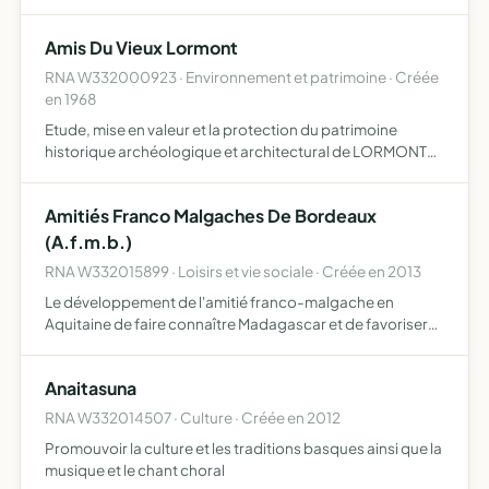
Amis Du Vieux Lormont
RNA W332000923 · Environnement et patrimoine · Créée
en 1968
Etude, mise en valeur et la protection du patrimoine
historique archéologique et architectural de LORMONT
gestion du Musée d'Histoire locale
Amitiés Franco Malgaches De Bordeaux
(A.f.m.b.)
RNA W332015899 · Loisirs et vie sociale · Créée en 2013
Le développement de l'amitié franco-malgache en
Aquitaine de faire connaître Madagascar et de favoriser
les échanges entre Madagascar et l'Aquitaine
Anaitasuna
RNA W332014507 · Culture · Créée en 2012
Promouvoir la culture et les traditions basques ainsi que la
musique et le chant choral