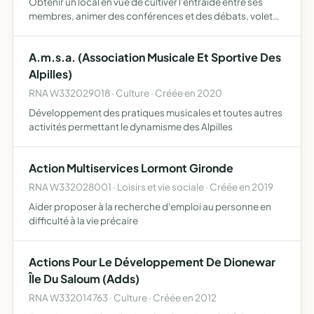
Obtenir un local en vue de cultiver l'entraide entre ses
membres, animer des conférences et des débats, volet
culturel promouvoir la culture mouride organiser des
journées culturelles des récitals volets divers
A.m.s.a. (Association Musicale Et Sportive Des
Alpilles)
RNA W332029018 · Culture · Créée en 2020
Développement des pratiques musicales et toutes autres
activités permettant le dynamisme des Alpilles
Action Multiservices Lormont Gironde
RNA W332028001 · Loisirs et vie sociale · Créée en 2019
Aider proposer à la recherche d'emploi au personne en
difficulté à la vie précaire
Actions Pour Le Développement De Dionewar
Île Du Saloum (Adds)
RNA W332014763 · Culture · Créée en 2012