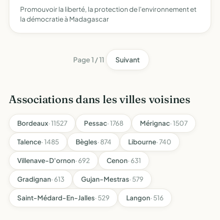
Promouvoir la liberté, la protection de l'environnement et
la démocratie à Madagascar
Page 1 / 11
Suivant
Associations dans les villes voisines
Bordeaux
· 11527
Pessac
· 1768
Mérignac
· 1507
Talence
· 1485
Bègles
· 874
Libourne
· 740
Villenave-D'ornon
· 692
Cenon
· 631
Gradignan
· 613
Gujan-Mestras
· 579
Saint-Médard-En-Jalles
· 529
Langon
· 516