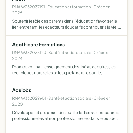
RNA W332037191 · Education et formation · Créée en
2026
Soutenir le rôle des parents dans l'éducation favoriser le
lien entre familles et acteurs éducatifs contribuer à la vie, à
l'amélioration et aux activités des écoles Romain Rolland
Apothicare Formations
RNA W332035123 · Santé et action sociale · Créée en
2024
Promouvoir par l'enseignement destiné aux adultes, les
techniques naturelles telles que la naturopathie,
l'iridologie, la sympathicothérapie, et diverses techniques
annexes complémentaires regrouper des praticiens
Aquiobs
autour …
RNA W332029951 · Santé et action sociale · Créée en
2020
Développer et proposer des outils dédiés aux personnes
professionnelles et non professionnelles dans le but de
favoriser la fluidité des parcours de soins et
d'accompagnements et en assurer la communication