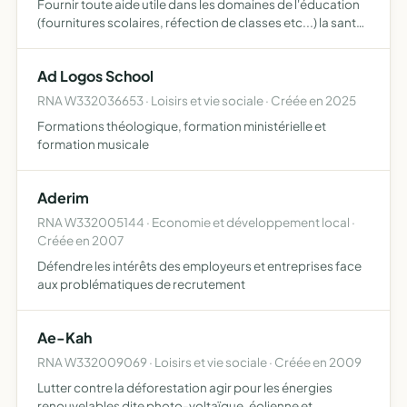
Fournir toute aide utile dans les domaines de l'éducation
(fournitures scolaires, réfection de classes etc...) la santé
(envoi de médicaments afin de ravitailler la pharmacie
communautaire ou tout matériel médical) l'asso…
Ad Logos School
RNA W332036653 · Loisirs et vie sociale · Créée en 2025
Formations théologique, formation ministérielle et
formation musicale
Aderim
RNA W332005144 · Economie et développement local ·
Créée en 2007
Défendre les intérêts des employeurs et entreprises face
aux problématiques de recrutement
Ae-Kah
RNA W332009069 · Loisirs et vie sociale · Créée en 2009
Lutter contre la déforestation agir pour les énergies
renouvelables dite photo-voltaïque, éolienne et