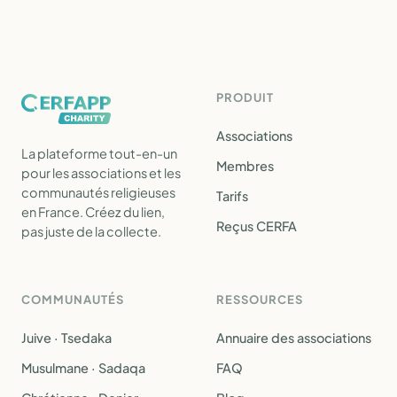
PRODUIT
Associations
La plateforme tout-en-un
Membres
pour les associations et les
communautés religieuses
Tarifs
en France. Créez du lien,
Reçus CERFA
pas juste de la collecte.
COMMUNAUTÉS
RESSOURCES
Juive · Tsedaka
Annuaire des associations
Musulmane · Sadaqa
FAQ