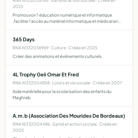
RNA W332035785 · Santé et action sociale · Créée en
2025
Promouvoir l' éducation numérique et informatique
,faciliter l'accès au matériel informatique et médical en
milieu scolaire et hospitalier et aménagements, comme
les tables les chaises et les armoires et équipements de
365 Days
bu…
RNA W332036969 · Culture · Créée en 2025
Créer des animations et événements culturels
4L Trophy Geii Omar Et Fred
RNA W332004858 · Loisirs et vie sociale · Créée en 2007
Aide matérielle pour la scolarisation des enfants du
Maghreb
A.m.b (Association Des Mourides De Bordeaux)
RNA W332004486 · Santé et action sociale · Créée en
2005