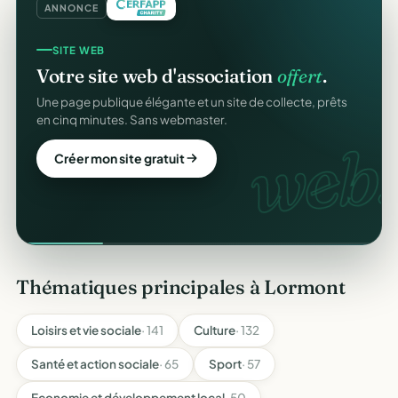
ANNONCE
SITE WEB
Votre site web d'association
offert
.
Une page publique élégante et un site de collecte, prêts
en cinq minutes. Sans webmaster.
web.
Créer mon site gratuit
Thématiques principales à Lormont
Loisirs et vie sociale
· 141
Culture
· 132
Santé et action sociale
· 65
Sport
· 57
Economie et développement local
· 50