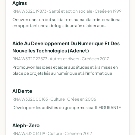
Agiras
artistiques
RNA W332019873 · Santé et action sociale · Créée en 1999
Oeuvrer dans un but solidaire et humanitaire international
en apportant une aide logistique afin d'aider aux
développements sportif, culturel, scolaire, médical ou à
différentes techniques (agricole, élevage, informatique…
Aide Au Developpement Du Numerique Et Des
Nouvelles Technologies (Adenet)
RNA W332022573 · Autres et divers · Créée en 2017
Promouvoir les idées et aider aux études et à la mises en
place de projets liés au numérique et à l'informatique
Al Dente
RNA W332000185 · Culture · Créée en 2006
Développer les activités du groupe musical IL FIGURANTE
Aleph-Zero
RNA W332014119 · Culture · Créée en 2012