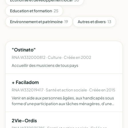
Education et formation
· 25
Environnement et patrimoine
· 19
Autres et divers
· 13
"Ostinato"
RNA W332000812 · Culture · Créée en 2002
Accueillir des musiciens de tous pays
+ Faciladom
RNA W332019417 · Santé et action sociale · Créée en 2015
Venir en aide aux personnes âgées, aux handicapés sous
forme d'une participation aux tâches ménagères, d'une
présence parmi eux et de tous services autorisés par la loi,
d'aider les personnes physiques et les familles dan…
2Vie-Ordis