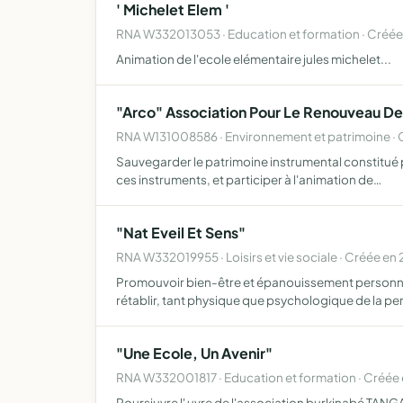
' Michelet Elem '
RNA W332013053 · Education et formation · Créée
Animation de l'ecole elémentaire jules michelet...
"Arco" Association Pour Le Renouveau De
RNA W131008586 · Environnement et patrimoine · 
Sauvegarder le patrimoine instrumental constitué pa
ces instruments, et participer à l'animation de…
"Nat Eveil Et Sens"
RNA W332019955 · Loisirs et vie sociale · Créée en
Promouvoir bien-être et épanouissement personnel p
rétablir, tant physique que psychologique de la p
"Une Ecole, Un Avenir"
RNA W332001817 · Education et formation · Créée
Poursiuvre l' uvre de l'association burkinab