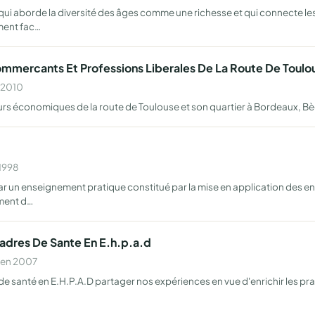
ui aborde la diversité des âges comme une richesse et qui connecte les 
ment fac…
 Commercants Et Professions Liberales De La Route De Toulo
n 2010
rs économiques de la route de Toulouse et son quartier à Bordeaux, Bè
 1998
 un enseignement pratique constitué par la mise en application des en
ement d…
Cadres De Sante En E.h.p.a.d
 en 2007
e santé en E.H.P.A.D partager nos expériences en vue d'enrichir les prat