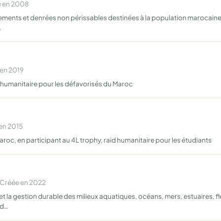
e en 2008
ments et denrées non périssables destinées à la population marocaine, l
…
 en 2019
e humanitaire pour les défavorisés du Maroc
 en 2015
roc, en participant au 4L trophy, raid humanitaire pour les étudiants
 Créée en 2022
et la gestion durable des milieux aquatiques, océans, mers, estuaires, f
 d…