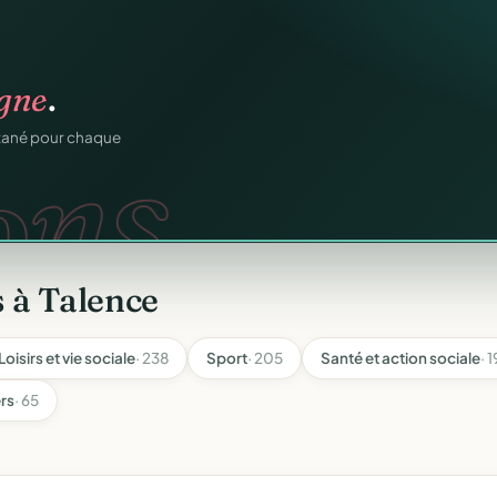
n
gratuitement
.
tuit.
ilotage au même endroit,
 à Talence
Loisirs et vie sociale
· 238
Sport
· 205
Santé et action sociale
· 
ers
· 65