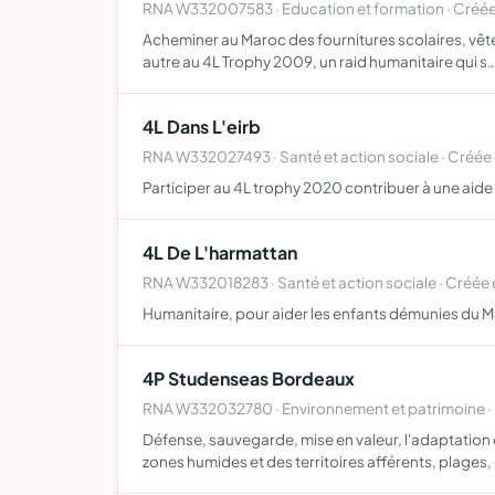
RNA W332007583 · Education et formation · Créé
Acheminer au Maroc des fournitures scolaires, vête
autre au 4L Trophy 2009, un raid humanitaire qui s
4L Dans L'eirb
RNA W332027493 · Santé et action sociale · Créée
Participer au 4L trophy 2020 contribuer à une aid
4L De L'harmattan
RNA W332018283 · Santé et action sociale · Créée
Humanitaire, pour aider les enfants démunies du Ma
4P Studenseas Bordeaux
RNA W332032780 · Environnement et patrimoine ·
Défense, sauvegarde, mise en valeur, l'adaptation 
zones humides et des territoires afférents, plages,