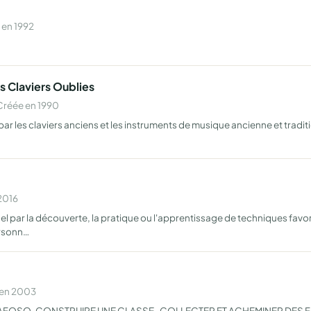
 en 1992
s Claviers Oublies
Créée en 1990
r les claviers anciens et les instruments de musique ancienne et tradit
 2016
ar la découverte, la pratique ou l'apprentissage de techniques favoris
ersonn…
 en 2003
é TANGAFOSO, CONSTRUIRE UNE CLASSE , COLLECTER ET ACHEMINER DE