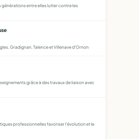
générations entre elles lutter contre les
use
gles, Gradignan, Talence et Villenave d'Ornon
seignements grâce à des travaux de liaison avec
iques professionnelles favoriser l'évolution et le