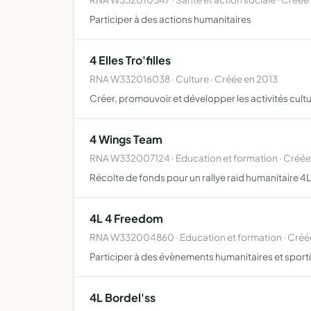
Participer à des actions humanitaires
4 Elles Tro'filles
RNA W332016038 · Culture · Créée en 2013
Créer, promouvoir et développer les activités cult
4 Wings Team
RNA W332007124 · Education et formation · Créé
Récolte de fonds pour un rallye raid humanitaire 4
4L 4 Freedom
RNA W332004860 · Education et formation · Créé
Participer à des évènements humanitaires et sporti
4L Bordel'ss