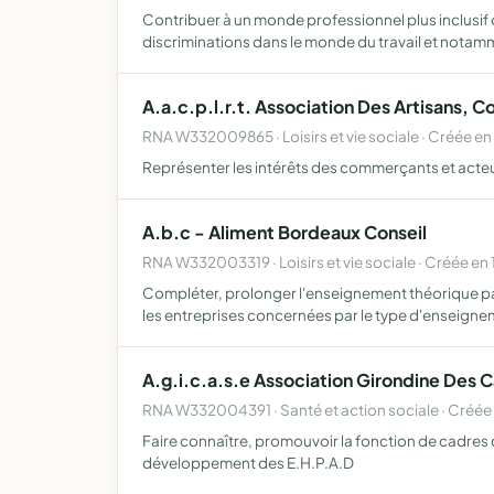
Contribuer à un monde professionnel plus inclusif q
discriminations dans le monde du travail et notam
A.a.c.p.l.r.t. Association Des Artisans,
RNA W332009865 · Loisirs et vie sociale · Créée e
Représenter les intérêts des commerçants et acteu
A.b.c - Aliment Bordeaux Conseil
RNA W332003319 · Loisirs et vie sociale · Créée en
Compléter, prolonger l'enseignement théorique par
les entreprises concernées par le type d'enseign
A.g.i.c.a.s.e Association Girondine Des 
RNA W332004391 · Santé et action sociale · Créée
Faire connaître, promouvoir la fonction de cadres d
développement des E.H.P.A.D