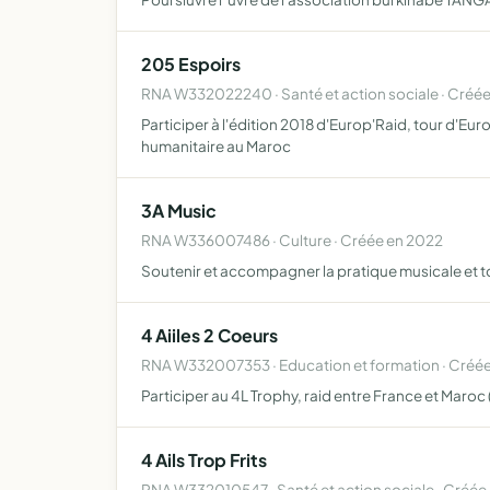
205 Espoirs
RNA W332022240 · Santé et action sociale · Créée
Participer à l'édition 2018 d'Europ'Raid, tour d'Eu
humanitaire au Maroc
3A Music
RNA W336007486 · Culture · Créée en 2022
Soutenir et accompagner la pratique musicale et to
4 Aiiles 2 Coeurs
RNA W332007353 · Education et formation · Créé
Participer au 4L Trophy, raid entre France et Maroc 
4 Ails Trop Frits
RNA W332010547 · Santé et action sociale · Créée