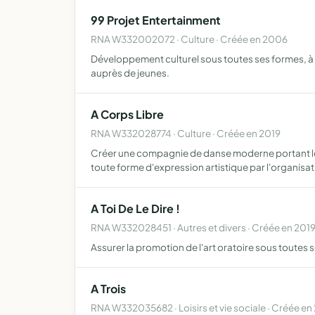
99 Projet Entertainment
RNA W332002072 · Culture · Créée en 2006
Développement culturel sous toutes ses formes, à 
auprès de jeunes.
A Corps Libre
RNA W332028774 · Culture · Créée en 2019
Créer une compagnie de danse moderne portant le 
toute forme d'expression artistique par l'organisa
A Toi De Le Dire !
RNA W332028451 · Autres et divers · Créée en 201
Assurer la promotion de l'art oratoire sous toutes s
A Trois
RNA W332035682 · Loisirs et vie sociale · Créée e