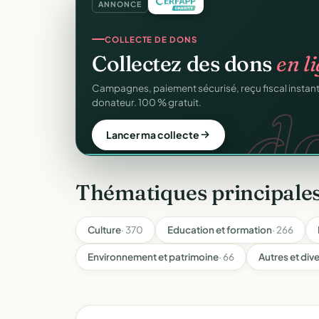
ANNONCE
GESTION D'ASSOCIATION
Gérez votre associatio
gra
Membres, dons, événements, reçus — tout votre p
sans rien payer.
Créer mon compte gratuit
Thématiques principales
Culture
· 370
Education et formation
· 266
Environnement et patrimoine
· 66
Autres et div