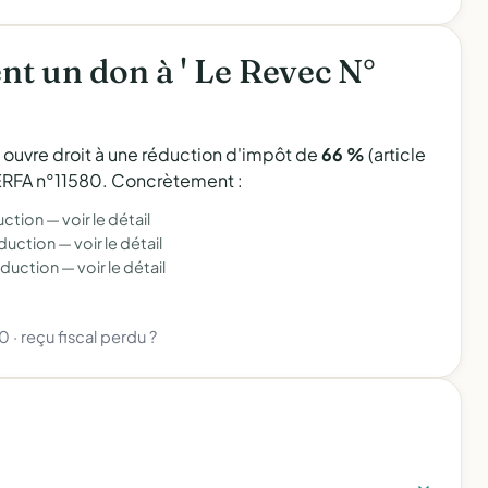
t un don à ' Le Revec N°
l ouvre droit à une réduction d'impôt de
66 %
(article
 CERFA n°11580. Concrètement :
uction —
voir le détail
éduction —
voir le détail
éduction —
voir le détail
80
·
reçu fiscal perdu ?