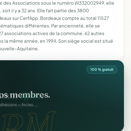
al des Associations sous le numéro W332002949, elle
soit il y a 32 ans. Elle fait partie des 3800
deaux sur CerfApp. Bordeaux compte au total 11527
ématiques différentes. Par ancienneté, elle se
27 associations actives de la commune. 62 autres
s la même année, en 1994. Son siège social est situé
ouvelle-Aquitaine.
100 % gratuit
os membres.
RM.
dhésions — fini les