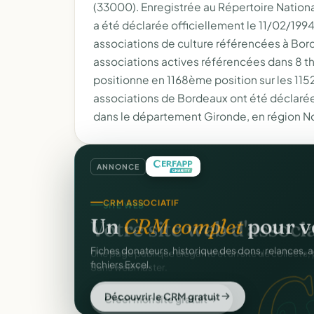
(33000). Enregistrée au Répertoire Nation
a été déclarée officiellement le 11/02/1994, 
associations de culture référencées à Bor
associations actives référencées dans 8 th
positionne en 1168ème position sur les 115
associations de Bordeaux ont été déclarée
dans le département Gironde, en région N
ANNONCE
CRM ASSOCIATIF
Un
CRM complet
pour v
C
Fiches donateurs, historique des dons, relances, a
fichiers Excel.
Découvrir le CRM gratuit