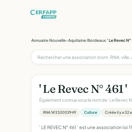
Annuaire
›
Nouvelle-Aquitaine
›
Bordeaux
›
' Le Revec N° 
' Le Revec N° 461 '
Également connue sous le nom de
‘ Le Revec N
RNA W332002949
Culture
Créée il y a 32 
' LE REVEC N° 461 ' est une association loi