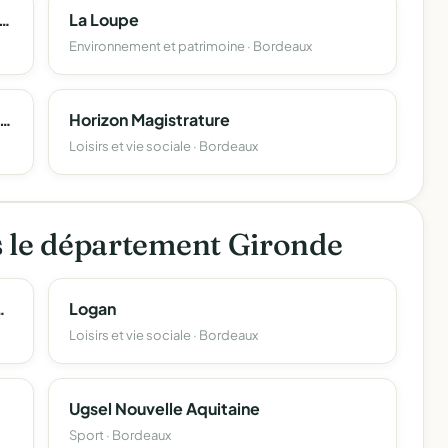
ement Supérieur De La Musique Et De La Danse De Bordeaux Nouvelle-Aquitaine
La Loupe
Environnement et patrimoine · Bordeaux
ion Departementale Des Conjoints Survivants Et Parents D'orphelins De La Gironde - Favec 33
Horizon Magistrature
Loisirs et vie sociale · Bordeaux
s le département Gironde
culture Gironde - Anefa Gironde
Logan
Loisirs et vie sociale · Bordeaux
Ugsel Nouvelle Aquitaine
Sport · Bordeaux