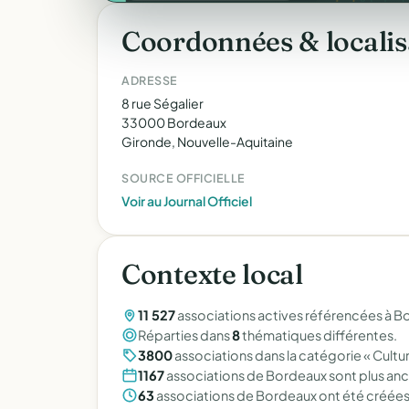
Coordonnées & localis
ADRESSE
8 rue Ségalier
33000 Bordeaux
Gironde, Nouvelle-Aquitaine
SOURCE OFFICIELLE
Voir au Journal Officiel
Contexte local
11 527
associations actives référencées à B
Réparties dans
8
thématiques différentes.
3800
associations dans la catégorie « Cultu
1167
associations de Bordeaux sont plus anci
63
associations de Bordeaux ont été créées