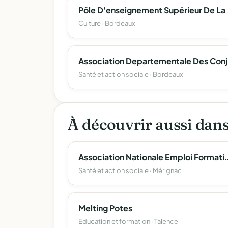
Pôle D'enseign
Culture · Bordeaux
Associat
Santé et action sociale · Bordeaux
À découvrir aussi dan
Association Nationale Emploi Formation Agri
Santé et action sociale · Mérignac
Melting Potes
Education et formation · Talence