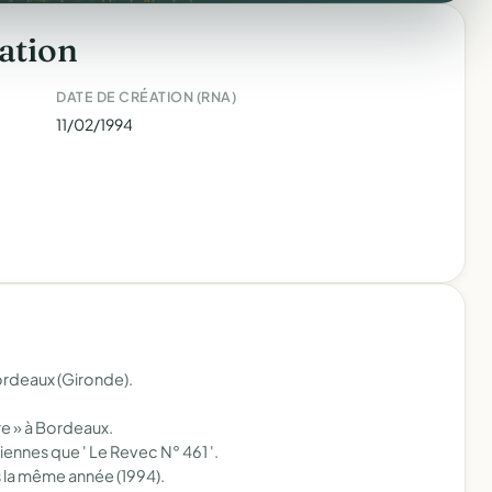
ation
DATE DE CRÉATION (RNA)
11/02/1994
ordeaux (Gironde).
re » à Bordeaux.
ennes que ' Le Revec N° 461 '.
 la même année (1994).