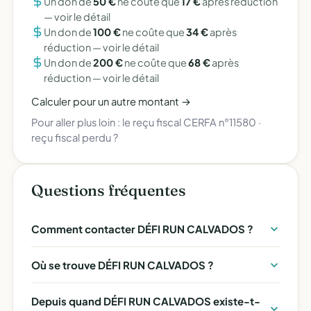
Un don de
50 €
ne coûte que
17 €
après réduction
—
voir le détail
Un don de
100 €
ne coûte que
34 €
après
réduction —
voir le détail
Un don de
200 €
ne coûte que
68 €
après
réduction —
voir le détail
Calculer pour un autre montant →
Pour aller plus loin :
le reçu fiscal CERFA n°11580
·
reçu fiscal perdu ?
Questions fréquentes
Comment contacter DÉFI RUN CALVADOS ?
Où se trouve DÉFI RUN CALVADOS ?
Depuis quand DÉFI RUN CALVADOS existe-t-