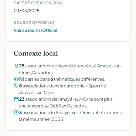
DATE DE CRÉATION (RNA)
03/03/2025
SOURCE OFFICIELLE
Voir au Journal Officiel
Contexte local
25
associations actives référencées à Amayé-sur-
Orne (Calvados).
Réparties dans
6
thématiques différentes.
8
associations dans la catégorie « Sport » à
Amayé-sur-Orne.
23
associations de Amayé-sur-Orne sont plus
anciennes que Défi Run Calvados.
3
associations de Amayé-sur-Orne ont été créées
la même année (2025).