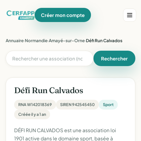
Créer mon compte
Annuaire
›
Normandie
›
Amayé-sur-Orne
›
Défi Run Calvados
Rechercher
Défi Run Calvados
RNA W142018369
SIREN 942545450
Sport
Créée il y a 1 an
DÉFI RUN CALVADOS est une association loi
1901 active dans le domaine sport, basée à