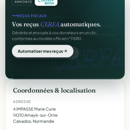
ANNONCE
REÇUS FISCAUX
Vos reçus
CERFA
automatiques.
Générés et envoyés à vos donateurs en un clic,
conformes au modèle officiel n°11580.
CERFA.
Automatiser mes reçus
Coordonnées & localisation
ADRESSE
4 IMPASSE Marie Curie
14210 Amayé-sur-Orne
Calvados, Normandie