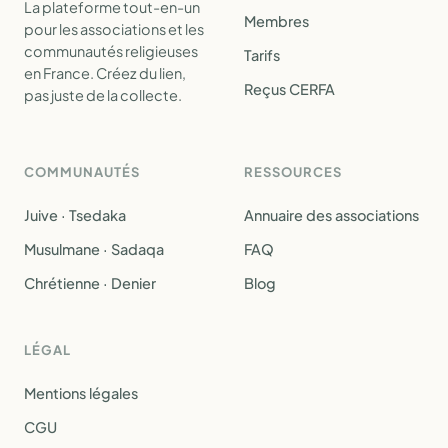
La plateforme tout-en-un
Membres
pour les associations et les
communautés religieuses
Tarifs
en France. Créez du lien,
Reçus CERFA
pas juste de la collecte.
COMMUNAUTÉS
RESSOURCES
Juive · Tsedaka
Annuaire des associations
Musulmane · Sadaqa
FAQ
Chrétienne · Denier
Blog
LÉGAL
Mentions légales
CGU