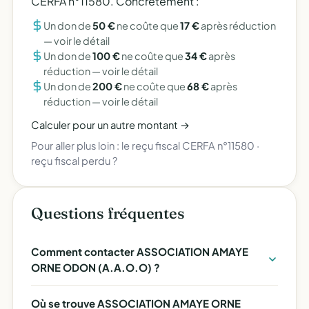
CERFA n°11580. Concrètement :
Un don de
50 €
ne coûte que
17 €
après réduction
—
voir le détail
Un don de
100 €
ne coûte que
34 €
après
réduction —
voir le détail
Un don de
200 €
ne coûte que
68 €
après
réduction —
voir le détail
Calculer pour un autre montant →
Pour aller plus loin :
le reçu fiscal CERFA n°11580
·
reçu fiscal perdu ?
Questions fréquentes
Comment contacter ASSOCIATION AMAYE
ORNE ODON (A.A.O.O) ?
Où se trouve ASSOCIATION AMAYE ORNE