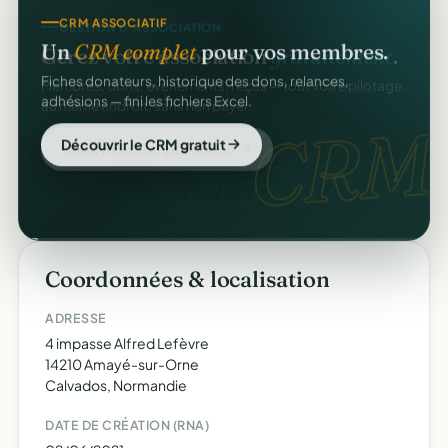
CRM ASSOCIATIF
Un
CRM complet
pour vos membres.
Fiches donateurs, historique des dons, relances,
adhésions — fini les fichiers Excel.
CRM
Découvrir le CRM gratuit
Coordonnées & localisation
ADRESSE
4 impasse Alfred Lefèvre
14210 Amayé-sur-Orne
Calvados, Normandie
DATE DE CRÉATION (RNA)