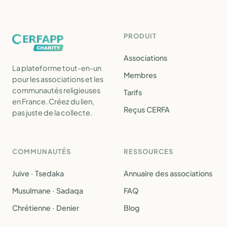
PRODUIT
Associations
La plateforme tout-en-un
Membres
pour les associations et les
communautés religieuses
Tarifs
en France. Créez du lien,
Reçus CERFA
pas juste de la collecte.
COMMUNAUTÉS
RESSOURCES
Juive · Tsedaka
Annuaire des associations
Musulmane · Sadaqa
FAQ
Chrétienne · Denier
Blog