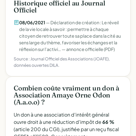
Historique officiel au Journal
Officiel
08/06/2021
— Déclaration de création : Le réveil
de la vie locale à savoir : permettre à chaque
citoyen de retrouver toute sa place dans la cité au
sens large du thème, favoriser les échanges et la
réflexion sur l'activi… —
annonce officielle (PDF)
Source : Journal Officiel des Associations (JOAFE),
données ouvertes DILA.
Combien coûte vraiment un don à
Association Amaye Orne Odon
(A.a.o.o) ?
Un don à une association d'intérêt général
ouvre droit à une réduction d'impôt de
66 %
(article 200 du CGI), justifiée par un reçu fiscal