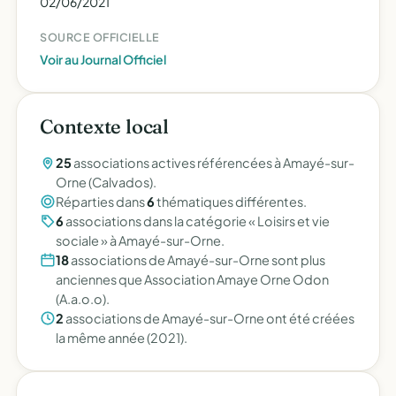
02/06/2021
SOURCE OFFICIELLE
Voir au Journal Officiel
Contexte local
25
associations actives référencées à Amayé-sur-
Orne (Calvados).
Réparties dans
6
thématiques différentes.
6
associations dans la catégorie « Loisirs et vie
sociale » à Amayé-sur-Orne.
18
associations de Amayé-sur-Orne sont plus
anciennes que Association Amaye Orne Odon
(A.a.o.o).
2
associations de Amayé-sur-Orne ont été créées
la même année (2021).