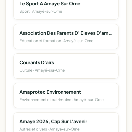
Le Sport A Amaye Sur Orne
Sport · Amayé-sur-Orne
Association Des Parents D' Eleves D'amaye-Sur-Orne Et De Maizet
Education et formation · Amayé-sur-Orne
Courants D'airs
Culture · Amayé-sur-Orne
Amaprotec Environnement
Environnement et patrimoine · Amayé-sur-Orne
Amaye 2026, Cap Sur L'avenir
Autres et divers · Amayé-sur-Orne