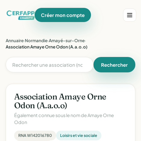
Créer mon compte
Annuaire
›
Normandie
›
Amayé-sur-Orne
›
Association Amaye Orne Odon (A.a.o.o)
Rechercher
Association Amaye Orne
Odon (A.a.o.o)
Également connue sous le nom de
Amaye Orne
Odon
RNA W142016780
Loisirs et vie sociale