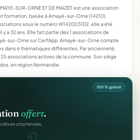
MAYE-SUR-ORNE ET DE MAIZET est une association
 et formation, basée à Amayé-sur-Orne (14210).
sociations sous le numéro W142003102, elle a été
 y a 32 ans. Elle fait partie des 1 associations de
mayé-sur-Orne sur CerfApp. Amayé-sur-Orne compte
es dans 6 thématiques différentes. Par ancienneté,
s 25 associations actives de la commune. Son siège
ados, en région Normandie.
100 % gratuit
igne
.
ation
offert
.
ntané pour chaque
prêts en cinq minutes.