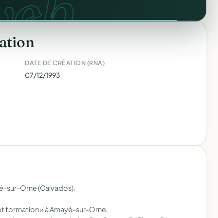
ons.
web.
ation
DATE DE CRÉATION (RNA)
07/12/1993
é-sur-Orne (Calvados).
 et formation » à Amayé-sur-Orne.