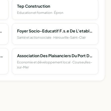
Tep Construction
Education et formation · Épron
ien Aux Orphelins Du Genocide Rwandais
Foyer Socio-Educatif F.s.e De L'etablissement Regional D'enseignement Adapte Yvonne Guegan
Santé et action sociale · Hérouville-Saint-Clair
Amicale Des Educateurs Du Football Du Calvados
Association Des Plaisanciers Du Port De Courseulles
Economie et développement local · Courseulles-
sur-Mer