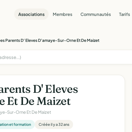
Associations
Membres
Communautés
Tarifs
Des Parents D' Eleves D'amaye-Sur-Orne Et De Maizet
arents D' Eleves
 Et De Maizet
ye-Sur-Orne Et De Maizet
tion et formation
Créée il y a 32 ans