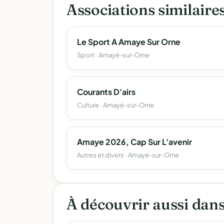
Associations similair
Le Sport A Amaye Sur Orne
Sport · Amayé-sur-Orne
Courants D'airs
Culture · Amayé-sur-Orne
Amaye 2026, Cap Sur L'avenir
Autres et divers · Amayé-sur-Orne
À découvrir aussi dan