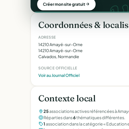
d
Lancer ma collecte
Créer mon site gratuit
Coordonnées & localis
ADRESSE
14210 Amayé-sur-Orne
14210 Amayé-sur-Orne
Calvados, Normandie
SOURCE OFFICIELLE
Voir au Journal Officiel
Contexte local
25
associations actives référencées à Amay
Réparties dans
6
thématiques différentes.
1
association dans la catégorie « Education