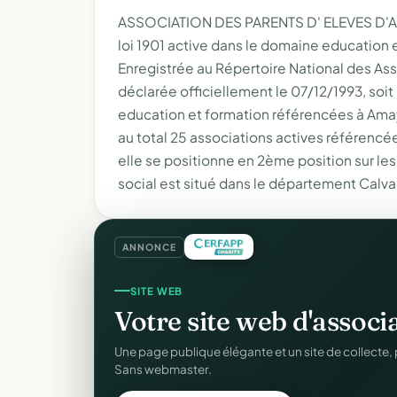
ASSOCIATION DES PARENTS D' ELEVES D'A
loi 1901 active dans le domaine education
Enregistrée au Répertoire National des As
déclarée officiellement le 07/12/1993, soit il
education et formation référencées à A
au total 25 associations actives référencé
elle se positionne en 2ème position sur le
social est situé dans le département Calv
ANNONCE
COLLECTE DE DONS
SITE WEB
Collectez des dons
en l
Votre site web d'associ
Campagnes, paiement sécurisé, reçu fiscal insta
Une page publique élégante et un site de collecte, 
donateur. 100 % gratuit.
Sans webmaster.