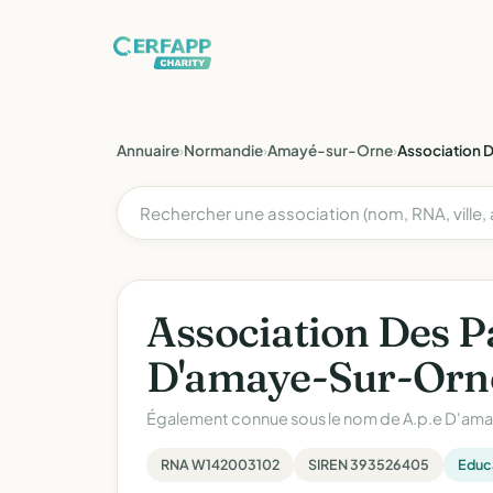
Annuaire
›
Normandie
›
Amayé-sur-Orne
›
Association 
Association Des P
D'amaye-Sur-Orne
Également connue sous le nom de
A.p.e D'ama
RNA W142003102
SIREN 393526405
Educa