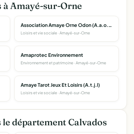
es à Amayé-sur-Orne
Association Amaye Orne Odon (A.a.o.o)
Loisirs et vie sociale · Amayé-sur-Orne
Amaprotec Environnement
Environnement et patrimoine · Amayé-sur-Orne
Amaye Tarot Jeux Et Loisirs (A.t.j.l)
Loisirs et vie sociale · Amayé-sur-Orne
s le département Calvados