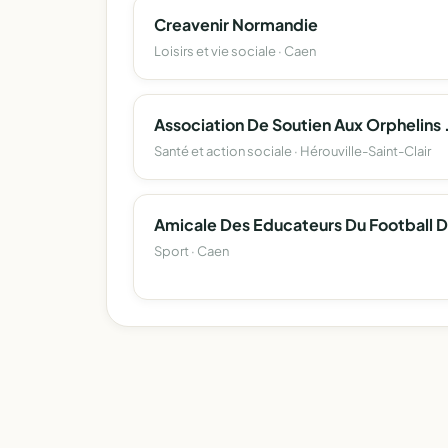
Creavenir Normandie
Loisirs et vie sociale · Caen
Association De Sout
Santé et action sociale · Hérouville-Saint-Clair
Sport · Caen