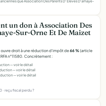
anciennes que Association Des Parents D' Eleves D'amaye-
t un don à Association Des
maye-Sur-Orne Et De Maizet
l ouvre droit à une réduction d'impôt de
66 %
(article
 CERFA n°11580. Concrètement :
uction —
voir le détail
éduction —
voir le détail
éduction —
voir le détail
80
·
reçu fiscal perdu ?