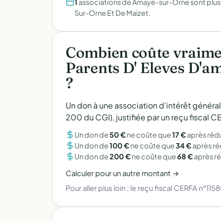
1
associations de Amayé-sur-Orne sont plus 
Sur-Orne Et De Maizet.
Combien coûte vraimen
Parents D' Eleves D'a
?
Un don à une association d'intérêt généra
200 du CGI), justifiée par un reçu fiscal
Un don de
50 €
ne coûte que
17 €
après réd
Un don de
100 €
ne coûte que
34 €
après r
Un don de
200 €
ne coûte que
68 €
après r
Calculer pour un autre montant →
Pour aller plus loin :
le reçu fiscal CERFA n°115