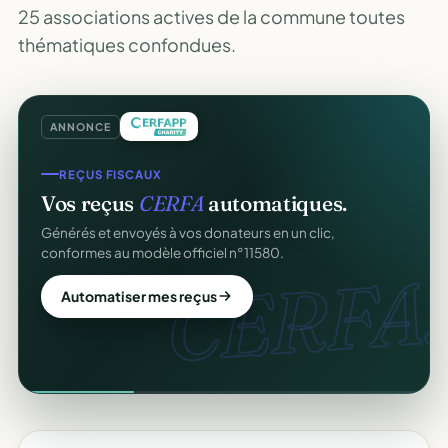
25 associations actives de la commune toutes
thématiques confondues.
ANNONCE
REÇUS FISCAUX
Vos reçus
CERFA
automatiques.
Générés et envoyés à vos donateurs en un clic,
conformes au modèle officiel n°11580.
CERFA.
Automatiser mes reçus