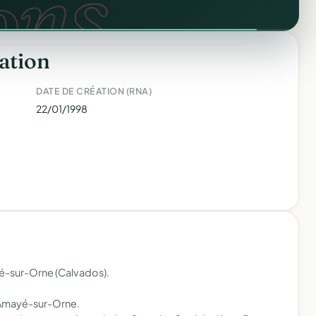
RM.
ons.
ation
DATE DE CRÉATION (RNA)
22/01/1998
é-sur-Orne (Calvados).
à Amayé-sur-Orne.