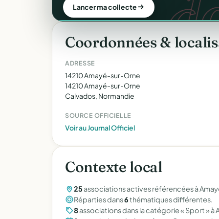
C
d
Découvrir le CRM gratuit
Lancer ma collecte
Coordonnées & localis
ADRESSE
14210 Amayé-sur-Orne
14210 Amayé-sur-Orne
Calvados, Normandie
SOURCE OFFICIELLE
Voir au Journal Officiel
Contexte local
25
associations actives référencées à Amay
Réparties dans
6
thématiques différentes.
8
associations dans la catégorie « Sport » 