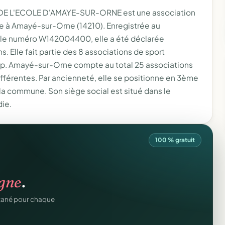
E L'ECOLE D'AMAYE-SUR-ORNE est une association
ée à Amayé-sur-Orne (14210). Enregistrée au
s le numéro W142004400, elle a été déclarée
ns. Elle fait partie des 8 associations de sport
p. Amayé-sur-Orne compte au total 25 associations
fférentes. Par ancienneté, elle se positionne en 3ème
 la commune. Son siège social est situé dans le
ie.
100 % gratuit
os membres.
igne
.
dhésions — fini les
ntané pour chaque