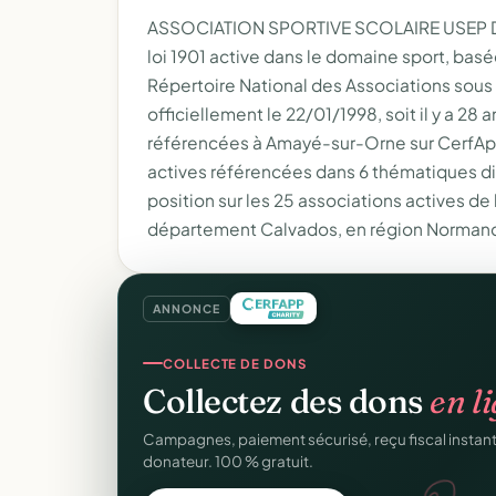
ASSOCIATION SPORTIVE SCOLAIRE USEP D
loi 1901 active dans le domaine sport, bas
Répertoire National des Associations sou
officiellement le 22/01/1998, soit il y a 28 a
référencées à Amayé-sur-Orne sur CerfAp
actives référencées dans 6 thématiques di
position sur les 25 associations actives de
département Calvados, en région Normand
ANNONCE
CRM ASSOCIATIF
COLLECTE DE DONS
Un
CRM complet
pour v
Collectez des dons
en l
Fiches donateurs, historique des dons, relances, a
Campagnes, paiement sécurisé, reçu fiscal insta
fichiers Excel.
donateur. 100 % gratuit.