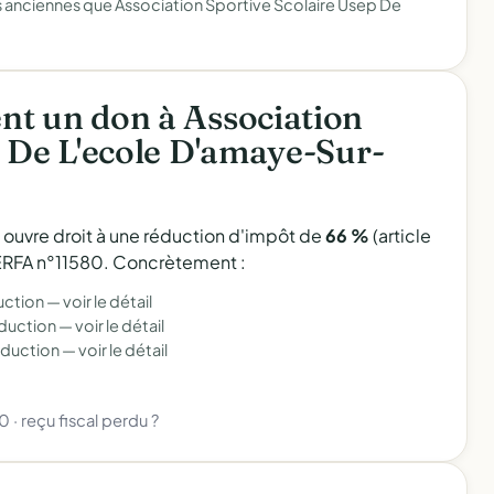
 anciennes que Association Sportive Scolaire Usep De
t un don à Association
p De L'ecole D'amaye-Sur-
l ouvre droit à une réduction d'impôt de
66 %
(article
 CERFA n°11580. Concrètement :
uction —
voir le détail
éduction —
voir le détail
éduction —
voir le détail
80
·
reçu fiscal perdu ?