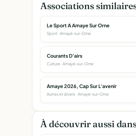
Associations similair
Le Sport A Amaye Sur Orne
Sport · Amayé-sur-Orne
Courants D'airs
Culture · Amayé-sur-Orne
Amaye 2026, Cap Sur L'avenir
Autres et divers · Amayé-sur-Orne
À découvrir aussi dan