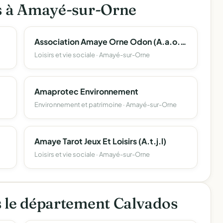
es à Amayé-sur-Orne
Association Amaye Orne Odon (A.a.o.o)
Loisirs et vie sociale · Amayé-sur-Orne
Amaprotec Environnement
Environnement et patrimoine · Amayé-sur-Orne
Amaye Tarot Jeux Et Loisirs (A.t.j.l)
Loisirs et vie sociale · Amayé-sur-Orne
s le département Calvados