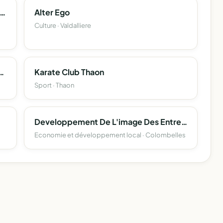
iation De Defense De L'agriculture Contemporaine A.d.a.c
Alter Ego
Culture · Valdalliere
as-Normande D'allergologie
Karate Club Thaon
Sport · Thaon
Developpement De L'image Des Entreprises Par Le Sport Dies
Economie et développement local · Colombelles