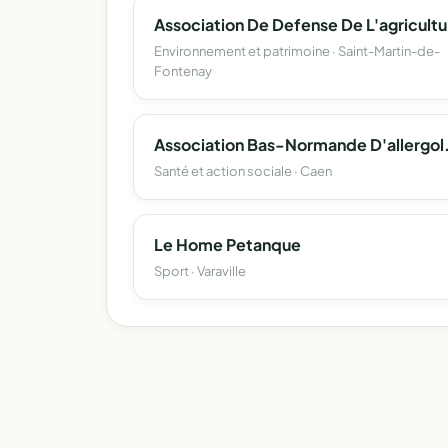
Assoc
Environnement et patrimoine · Saint-Martin-de-
Fontenay
Association B
Santé et action sociale · Caen
Le Home Petanque
Sport · Varaville