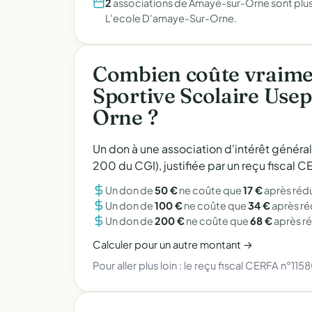
2
associations de Amayé-sur-Orne sont plus
L'ecole D'amaye-Sur-Orne.
Combien coûte vraimen
Sportive Scolaire Use
Orne ?
Un don à une association d'intérêt généra
200 du CGI), justifiée par un reçu fiscal
Un don de
50 €
ne coûte que
17 €
après réd
Un don de
100 €
ne coûte que
34 €
après r
Un don de
200 €
ne coûte que
68 €
après r
Calculer pour un autre montant →
Pour aller plus loin :
le reçu fiscal CERFA n°115