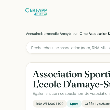
Annuaire
›
Normandie
›
Amayé-sur-Orne
›
Association 
Association Sport
L'ecole D'amaye-
Également connue sous le nom de
Associatio
RNA W142004400
Sport
Créée il y a 28 an