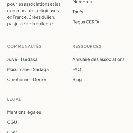
Membres
pour les associations et les
communautés religieuses
Tarifs
en France. Créez du lien,
Reçus CERFA
pas juste de la collecte.
COMMUNAUTÉS
RESSOURCES
Juive · Tsedaka
Annuaire des associations
Musulmane · Sadaqa
FAQ
Chrétienne · Denier
Blog
LÉGAL
Mentions légales
CGU
CGV