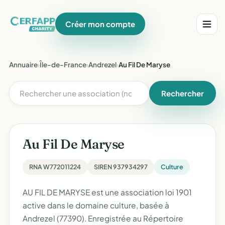
Créer mon compte
Annuaire
›
Île-de-France
›
Andrezel
›
Au Fil De Maryse
Rechercher
Au Fil De Maryse
RNA W772011224
SIREN 937934297
Culture
AU FIL DE MARYSE est une association loi 1901
active dans le domaine culture, basée à
Andrezel (77390). Enregistrée au Répertoire