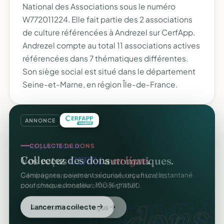
National des Associations sous le numéro
W772011224. Elle fait partie des 2 associations
de culture référencées à Andrezel sur CerfApp.
Andrezel compte au total 11 associations actives
référencées dans 7 thématiques différentes.
Son siège social est situé dans le département
Seine-et-Marne, en région Île-de-France.
ANNONCE
REÇUS FISCAUX
COLLECTE DE DONS
Vos reçus
CERFA
automatiques.
Collectez des dons
en ligne
.
Générés et envoyés à vos donateurs en un clic,
Campagnes, paiement sécurisé, reçu fiscal instantané
conformes au modèle officiel n°11580.
pour chaque donateur. 100 % gratuit.
CERFA
dons.
Automatiser mes reçus
Lancer ma collecte