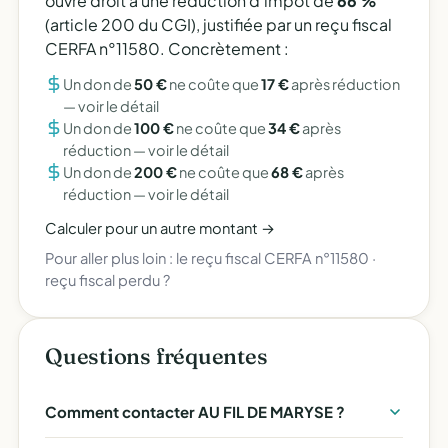
ouvre droit à une réduction d'impôt de
66 %
(article 200 du CGI), justifiée par un reçu fiscal
CERFA n°11580. Concrètement :
Un don de
50 €
ne coûte que
17 €
après réduction
—
voir le détail
Un don de
100 €
ne coûte que
34 €
après
réduction —
voir le détail
Un don de
200 €
ne coûte que
68 €
après
réduction —
voir le détail
Calculer pour un autre montant →
Pour aller plus loin :
le reçu fiscal CERFA n°11580
·
reçu fiscal perdu ?
Questions fréquentes
Comment contacter AU FIL DE MARYSE ?