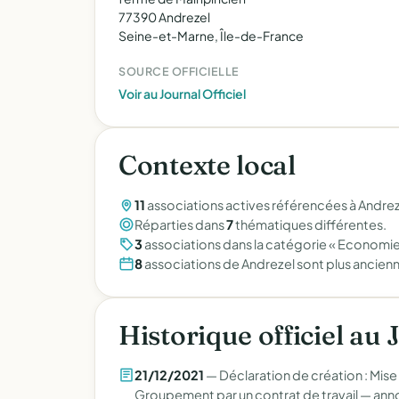
77390 Andrezel
Seine-et-Marne, Île-de-France
SOURCE OFFICIELLE
Voir au Journal Officiel
Contexte local
11
associations actives référencées à Andrez
Réparties dans
7
thématiques différentes.
3
associations dans la catégorie « Economie
8
associations de Andrezel sont plus anc
Historique officiel au 
21/12/2021
— Déclaration de création : Mise
Groupement par un contrat de travail —
anno