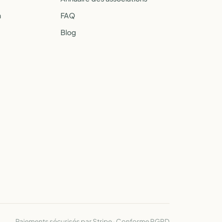
a
FAQ
Blog
Paiements sécurisés par Stripe · Conforme RGPD