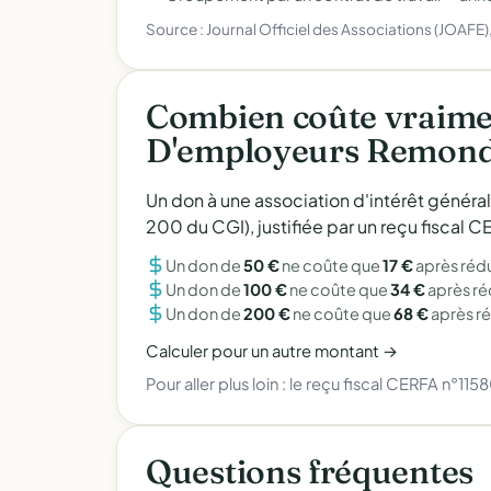
Source : Journal Officiel des Associations (JOAFE
Combien coûte vraime
D'employeurs Remond
Un don à une association d'intérêt généra
200 du CGI), justifiée par un reçu fiscal
Un don de
50 €
ne coûte que
17 €
après réd
Un don de
100 €
ne coûte que
34 €
après r
Un don de
200 €
ne coûte que
68 €
après r
Calculer pour un autre montant →
Pour aller plus loin :
le reçu fiscal CERFA n°115
Questions fréquentes