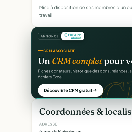
Mise à disposition de ses membres d'un ou
travail
ANNONCE
SITE WEB
Votre site web d'associ
Une page publique élégante et un site de collecte, 
Sans webmaster.
Créer mon site gratuit
Coordonnées & localis
ADRESSE
ferme de Mainpincien