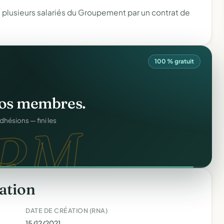
 plusieurs salariés du Groupement par un contrat de
100 % gratuit
ation
offert
.
web.
prêts en cinq minutes.
ation
DATE DE CRÉATION (RNA)
15/12/2021