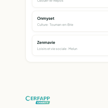
Ozouer-le-Repos
Onmyset
Culture · Tournan-en-Brie
Zenmavie
Loisirs et vie sociale · Melun