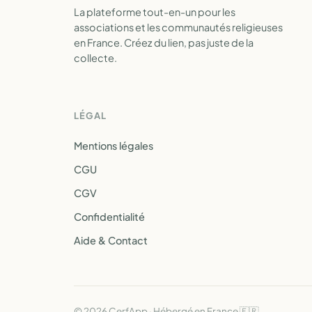
La plateforme tout-en-un pour les
associations et les communautés religieuses
en France. Créez du lien, pas juste de la
collecte.
LÉGAL
Mentions légales
CGU
CGV
Confidentialité
Aide & Contact
© 2026 CerfApp · Hébergé en France 🇫🇷