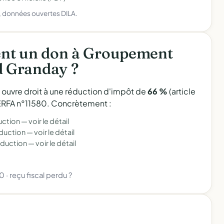
), données ouvertes DILA.
nt un don à Groupement
 Granday ?
l ouvre droit à une réduction d'impôt de
66 %
(article
 CERFA n°11580. Concrètement :
uction —
voir le détail
éduction —
voir le détail
éduction —
voir le détail
80
·
reçu fiscal perdu ?