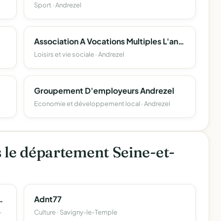
Sport · Andrezel
Association A Vocations Multiples L'andrezelienne
Loisirs et vie sociale · Andrezel
Groupement D'employeurs Andrezel
Economie et développement local · Andrezel
 le département Seine-et-
yeurs De Grandvillé
Adnt77
-
Culture · Savigny-le-Temple