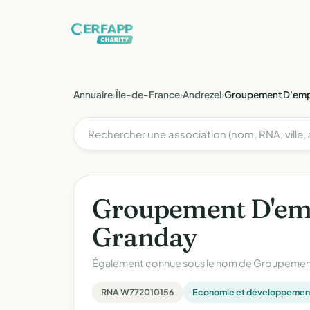
Annuaire
›
Île-de-France
›
Andrezel
›
Groupement D'emp
Groupement D'em
Granday
Également connue sous le nom de
Groupement
RNA W772010156
Economie et développement