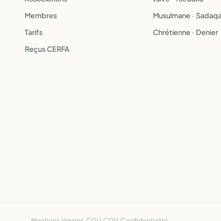
Membres
Musulmane · Sadaq
Tarifs
Chrétienne · Denier
Reçus CERFA
Mentions légales
·
CGU
·
CGV
·
Confidentialité