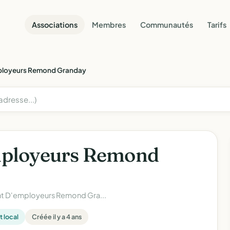
Associations
Membres
Communautés
Tarifs
loyeurs Remond Granday
ployeurs Remond
 D'employeurs Remond Gra...
 local
Créée il y a 4 ans