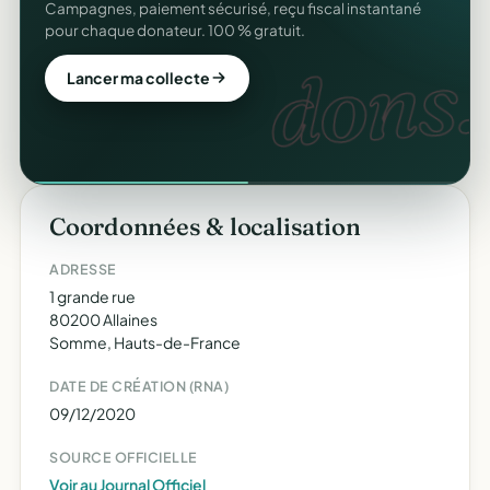
Campagnes, paiement sécurisé, reçu fiscal instantané
pour chaque donateur. 100 % gratuit.
dons.
Lancer ma collecte
Coordonnées & localisation
ADRESSE
1 grande rue
80200 Allaines
Somme, Hauts-de-France
DATE DE CRÉATION (RNA)
09/12/2020
SOURCE OFFICIELLE
Voir au Journal Officiel