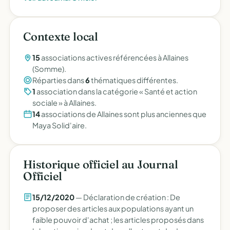
Contexte local
15
associations actives référencées à Allaines
(Somme).
Réparties dans
6
thématiques différentes.
1
association dans la catégorie « Santé et action
sociale » à Allaines.
14
associations de Allaines sont plus anciennes que
Maya Solid'aire.
Historique officiel au Journal
Officiel
15/12/2020
— Déclaration de création : De
proposer des articles aux populations ayant un
faible pouvoir d'achat ; les articles proposés dans