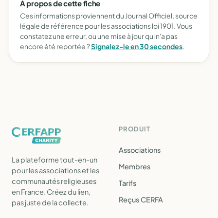
À propos de cette fiche
Ces informations proviennent du Journal Officiel, source
légale de référence pour les associations loi 1901. Vous
constatez une erreur, ou une mise à jour qui n'a pas
encore été reportée ?
Signalez-le en 30 secondes
.
PRODUIT
Associations
La plateforme tout-en-un
Membres
pour les associations et les
communautés religieuses
Tarifs
en France. Créez du lien,
Reçus CERFA
pas juste de la collecte.