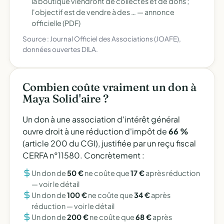
la boutique viendront de collectes et de dons ;
l'objectif est de vendre à des … —
annonce
officielle (PDF)
Source : Journal Officiel des Associations (JOAFE),
données ouvertes DILA.
Combien coûte vraiment un don à
Maya Solid'aire ?
Un don à une association d'intérêt général
ouvre droit à une réduction d'impôt de
66 %
(article 200 du CGI), justifiée par un reçu fiscal
CERFA n°11580. Concrètement :
Un don de
50 €
ne coûte que
17 €
après réduction
—
voir le détail
Un don de
100 €
ne coûte que
34 €
après
réduction —
voir le détail
Un don de
200 €
ne coûte que
68 €
après