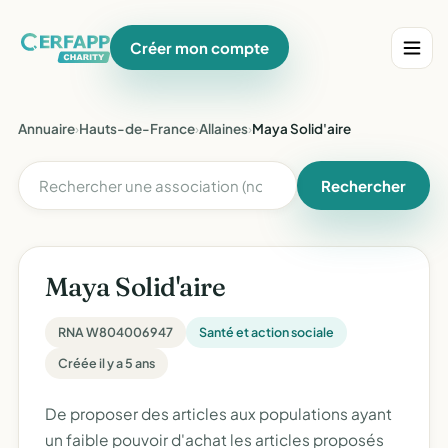
Créer mon compte
Annuaire
›
Hauts-de-France
›
Allaines
›
Maya Solid'aire
Rechercher
Maya Solid'aire
RNA W804006947
Santé et action sociale
Créée il y a 5 ans
De proposer des articles aux populations ayant
un faible pouvoir d'achat les articles proposés