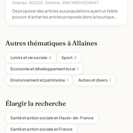
Allaines · 80200 · Somme · RNA W804006947
De proposer des articles aux populations ayant un faible
pouvoir d'achat les articles proposés dans la boutique
viendront de collectes et de dons l'objectif est de vendre
à des prix bas de viser en priorité les population…
Autres thématiques à Allaines
Loisirs et vie sociale
· 6
Sport
· 5
Economie et développement local
· 1
Environnement et patrimoine
· 1
Autres et divers
· 1
Élargir la recherche
Santé et action sociale en Hauts-de-France
Santé et action sociale en France