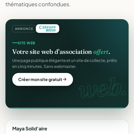
thématiques confondues.
ANNONCE
GESTION D'ASSOCIATION
SITE WEB
Gérez votre association
gratuitement
.
Votre site web d'association
offert
.
Membres, dons, événements, reçus — tout votre pilotage
Une page publique élégante et un site de collecte, prêts
au même endroit, sans rien payer.
en cinq minutes. Sans webmaster.
gratuit
web.
Créer mon compte gratuit
Créer mon site gratuit
Maya Solid'aire