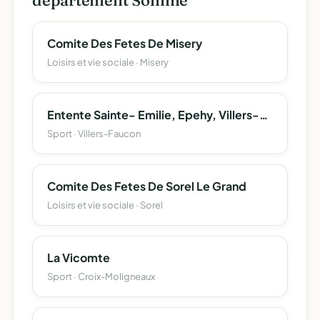
département Somme
Comite Des Fetes De Misery
Loisirs et vie sociale · Misery
Entente Sainte- Emilie, Epehy, Villers-Faucon, Le Ronssoy, Guyencourt, Templeux, Lempire (E.s.e.v.r.g.t.l.)
Sport · Villers-Faucon
Comite Des Fetes De Sorel Le Grand
Loisirs et vie sociale · Sorel
La Vicomte
Sport · Croix-Moligneaux