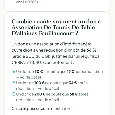
année (1989).
Combien coûte vraiment un don à
Association De Tennis De Table
D'allaines Feuillaucourt ?
Un don à une association d'intérêt général
ouvre droit à une réduction d'impôt de
66 %
(article 200 du CGI), justifiée par un reçu fiscal
CERFA n°11580. Concrètement :
Un don de
50 €
ne coûte que
17 €
après réduction
—
voir le détail
Un don de
100 €
ne coûte que
34 €
après
réduction —
voir le détail
Un don de
200 €
ne coûte que
68 €
après
réduction —
voir le détail
Calculer pour un autre montant →