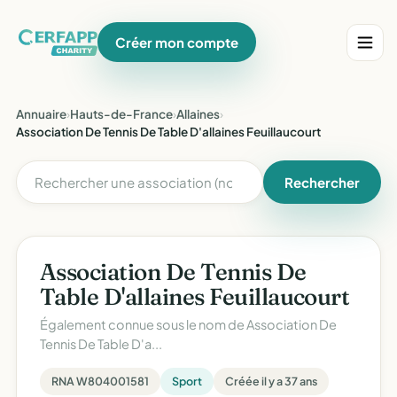
Créer mon compte
Annuaire
›
Hauts-de-France
›
Allaines
›
Association De Tennis De Table D'allaines Feuillaucourt
Rechercher
Association De Tennis De
Table D'allaines Feuillaucourt
Également connue sous le nom de
Association De
Tennis De Table D'a...
RNA W804001581
Sport
Créée il y a 37 ans