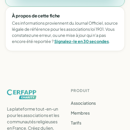
À propos de cette fiche
Ces informations proviennent du Journal Officiel, source
légale de référence pour les associations loi 1901. Vous
constatez une erreur, ou une mise à jour qui n'a pas
encore été reportée ?
Signalez-le en 30 secondes
.
PRODUIT
Associations
La plateforme tout-en-un
Membres
pour les associations et les
communautés religieuses
Tarifs
en France. Créez du lien,