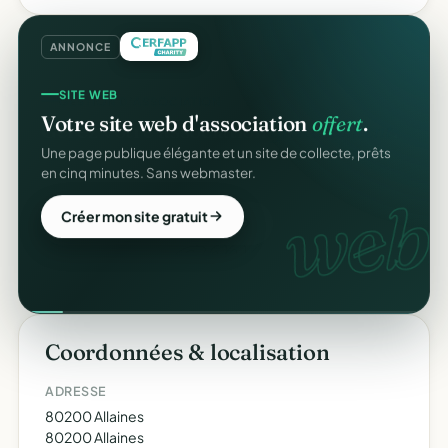
ANNONCE
SITE WEB
Votre site web d'association
offert
.
Une page publique élégante et un site de collecte, prêts
en cinq minutes. Sans webmaster.
web.
Créer mon site gratuit
Coordonnées & localisation
ADRESSE
80200 Allaines
80200 Allaines