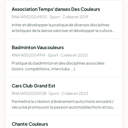
connaissance de sa nature, de ses caractéristiques of…
Association Temps'danses Des Couleurs
RNA W552004900 · Sport · Créée en 2019
Initier et développer la pratique de diverses disciplines
artistiques de la danse valoriser et développer la culture
de la danse organiser des spectacles ou évènements
publics ou privés s'engager dans la promotion, le par…
Badminton Vaucouleurs
RNA W552004914 · Sport · Créée en 2020
Pratique du badminton et des disciplines associées
(loisirs, compétitions, interclubs ...)
Cars Club Grand Est
RNA W552005038 · Sport · Créée en 2023
Permettre la création d'événement auto/moto encadré /
sécurisé promouvoir la passion automobile/moto et tout
ce qui l'entoure initier la population à de la prévention et
sécurité routière redynamiser les villes en proposa…
Chante Couleurs