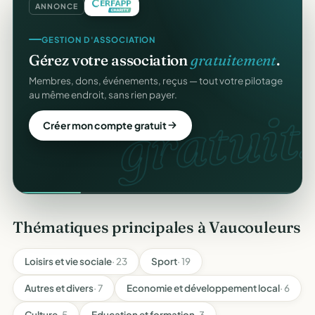
ANNONCE
GESTION D'ASSOCIATION
Gérez votre association
gratuitement
.
Membres, dons, événements, reçus — tout votre pilotage
au même endroit, sans rien payer.
gratuit.
Créer mon compte gratuit
Thématiques principales à Vaucouleurs
Loisirs et vie sociale
· 23
Sport
· 19
Autres et divers
· 7
Economie et développement local
· 6
Culture
· 5
Education et formation
· 3