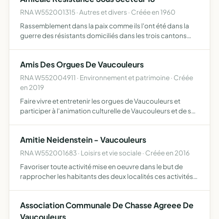
RNA W552001315 · Autres et divers · Créée en 1960
Rassemblement dans la paix comme ils l'ont été dans la
guerre des résistants domiciliés dans les trois cantons
désignés ci dessus ou ayant appartenu au secteur 418
Amis Des Orgues De Vaucouleurs
RNA W552004911 · Environnement et patrimoine · Créée
en 2019
Faire vivre et entretenir les orgues de Vaucouleurs et
participer à l'animation culturelle de Vaucouleurs et de ses
environs
Amitie Neidenstein - Vaucouleurs
RNA W552001683 · Loisirs et vie sociale · Créée en 2016
Favoriser toute activité mise en oeuvre dans le but de
rapprocher les habitants des deux localités ces activités
peuvent être de nature culturelle, artistique, sportive,
sociales, de loisir, etc afin de permettre une meil…
Association Communale De Chasse Agreee De
Vaucouleurs