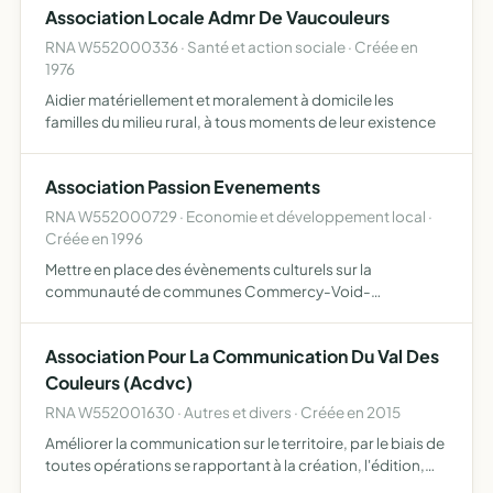
Association Locale Admr De Vaucouleurs
RNA W552000336 · Santé et action sociale · Créée en
1976
Aidier matériellement et moralement à domicile les
familles du milieu rural, à tous moments de leur existence
Association Passion Evenements
RNA W552000729 · Economie et développement local ·
Créée en 1996
Mettre en place des évènements culturels sur la
communauté de communes Commercy-Void-
Vaucouleurs
Association Pour La Communication Du Val Des
Couleurs (Acdvc)
RNA W552001630 · Autres et divers · Créée en 2015
Améliorer la communication sur le territoire, par le biais de
toutes opérations se rapportant à la création, l'édition,
l'exploitation et la gestion d'activités de radio, et de tout