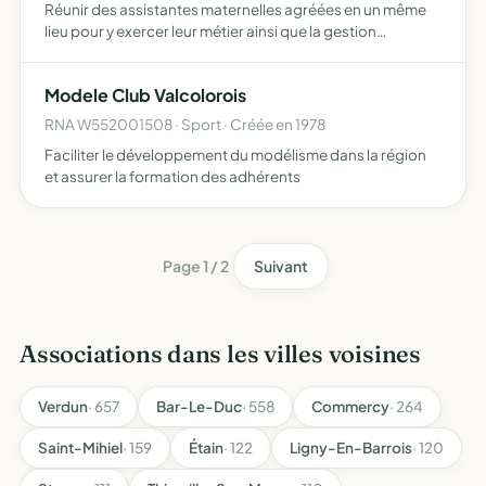
Réunir des assistantes maternelles agréées en un même
lieu pour y exercer leur métier ainsi que la gestion
administrative, financière et morale de la MAM
Modele Club Valcolorois
RNA W552001508 · Sport · Créée en 1978
Faciliter le développement du modélisme dans la région
et assurer la formation des adhérents
Page 1 / 2
Suivant
Associations dans les villes voisines
Verdun
· 657
Bar-Le-Duc
· 558
Commercy
· 264
Saint-Mihiel
· 159
Étain
· 122
Ligny-En-Barrois
· 120