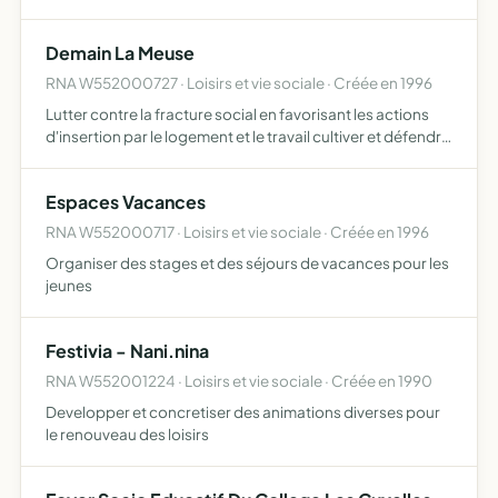
réunionnaises en métropole et à l'ile de la Réunion
Demain La Meuse
RNA W552000727 · Loisirs et vie sociale · Créée en 1996
Lutter contre la fracture social en favorisant les actions
d'insertion par le logement et le travail cultiver et défendre
l'esprit civique, veiller au respect de la déclaration des
droits de l'homme et du citoyen, en défe…
Espaces Vacances
RNA W552000717 · Loisirs et vie sociale · Créée en 1996
Organiser des stages et des séjours de vacances pour les
jeunes
Festivia - Nani.nina
RNA W552001224 · Loisirs et vie sociale · Créée en 1990
Developper et concretiser des animations diverses pour
le renouveau des loisirs