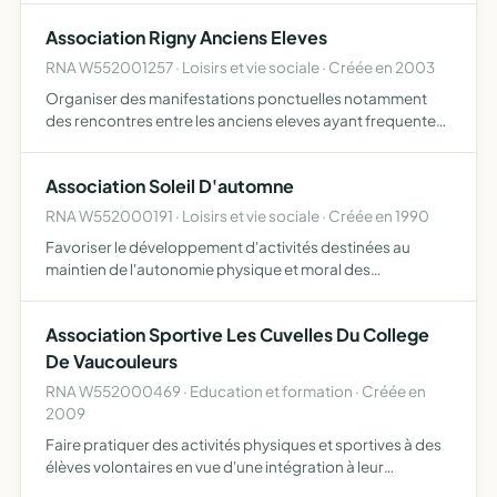
autre moyen de communication sous toute…
Association Rigny Anciens Eleves
RNA W552001257 · Loisirs et vie sociale · Créée en 2003
Organiser des manifestations ponctuelles notamment
des rencontres entre les anciens eleves ayant frequente
les ecoles maternelle et ou primaire de rigny la salle
Association Soleil D'automne
RNA W552000191 · Loisirs et vie sociale · Créée en 1990
Favoriser le développement d'activités destinées au
maintien de l'autonomie physique et moral des
pensionnaires du centre de soins pour pesonnes âgées
de Vaucouleurs
Association Sportive Les Cuvelles Du College
De Vaucouleurs
RNA W552000469 · Education et formation · Créée en
2009
Faire pratiquer des activités physiques et sportives à des
élèves volontaires en vue d'une intégration à leur
formation du fait culturel que constitue le sport, par la