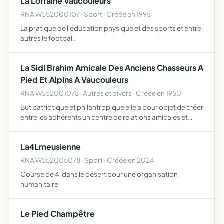
La Lorraine Vaucouleurs
RNA W552000107 · Sport · Créée en 1995
La pratique de l'éducation physique et des sports et entre
autres le football.
La Sidi Brahim Amicale Des Anciens Chasseurs A
Pied Et Alpins A Vaucouleurs
RNA W552001078 · Autres et divers · Créée en 1950
But patriotique et philantropique elle a pour objet de créer
entre les adhérents un centre de relations amicales et
fraternelles de maintenir et développer entre anciens
chasseurs l'esprit de corops de bonne camaraderie e…
La4Lmeusienne
RNA W552005078 · Sport · Créée en 2024
Course de 4l dans le désert pour une organisation
humanitaire
Le Pied Champêtre