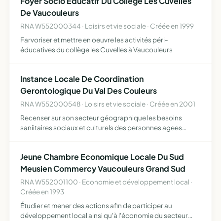
Foyer Socio Educatif Du College Les Cuvelles
De Vaucouleurs
RNA W552000344 · Loisirs et vie sociale · Créée en 1999
Farvoriser et mettre en oeuvre les activités péri-
éducatives du collège les Cuvelles à Vaucouleurs
Instance Locale De Coordination
Gerontologique Du Val Des Couleurs
RNA W552000548 · Loisirs et vie sociale · Créée en 2001
Recenser sur son secteur géographique les besoins
saniitaires sociaux et culturels des personnes agees
étudier coordonner et améliorer les actions existantes en
faveur des personnes agées et de susciter les actions
Jeune Chambre Economique Locale Du Sud
future…
Meusien Commercy Vaucouleurs Grand Sud
RNA W552001100 · Economie et développement local ·
Créée en 1993
Étudier et mener des actions afin de participer au
développement local ainsi qu'à l'économie du secteur