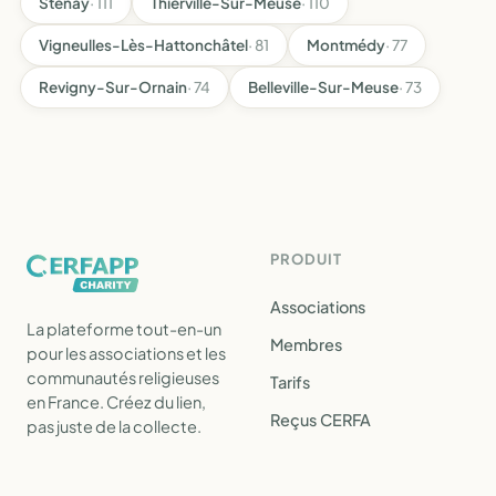
Stenay
· 111
Thierville-Sur-Meuse
· 110
Vigneulles-Lès-Hattonchâtel
· 81
Montmédy
· 77
Revigny-Sur-Ornain
· 74
Belleville-Sur-Meuse
· 73
PRODUIT
Associations
La plateforme tout-en-un
Membres
pour les associations et les
communautés religieuses
Tarifs
en France. Créez du lien,
Reçus CERFA
pas juste de la collecte.