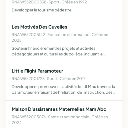
RNA W552000838 · Sport · Créée en 1992
Développer le tourisme pédestre
Les Motivés Des Cuvelles
RNA W552005142 · Education et formation · Créée en
2025
Soutenir financièrement les projets et activités
pédagogiques et culturelles du collège, incluant le
financement ou cofinancement de sorties scolaires,
d'achat de matériel pédagogique, en vue d'améliorer le
Little Flight Paramoteur
bien-être des …
RNA W552001728 · Sport · Créée en 2017
Développer et promouvoir l'activité de l'ULM au travers du
paramoteur en faisant de l'initiation, de l'instruction, des
baptêmes de l'air, de la photo aérienne, participer à des
manifestations, organiser des sorties param…
Maison D'assistantes Maternelles Mam Abc
RNA W552005076 · Santé et action sociale · Créée en
2024