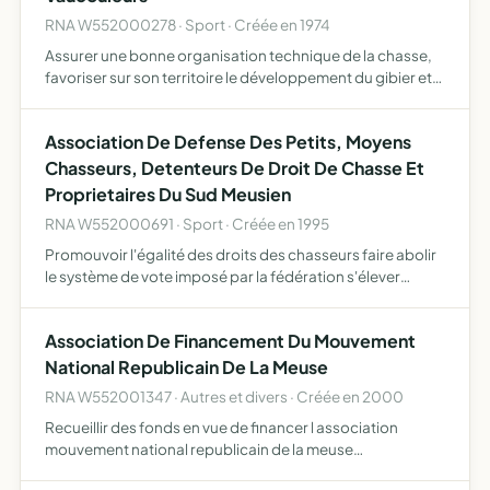
RNA W552000278 · Sport · Créée en 1974
Assurer une bonne organisation technique de la chasse,
favoriser sur son territoire le développement du gibier et
de la faune sauvage dans le respect d'un véritable
équilibre agro-sylvo-cynégétique, l'éducation
Association De Defense Des Petits, Moyens
cynégétiqu…
Chasseurs, Detenteurs De Droit De Chasse Et
Proprietaires Du Sud Meusien
RNA W552000691 · Sport · Créée en 1995
Promouvoir l'égalité des droits des chasseurs faire abolir
le système de vote imposé par la fédération s'élever
contre l'application de la boucle sanglier
Association De Financement Du Mouvement
National Republicain De La Meuse
RNA W552001347 · Autres et divers · Créée en 2000
Recueillir des fonds en vue de financer l association
mouvement national republicain de la meuse
conformement a la loi n 90 55 de janvier 1990 relative a la