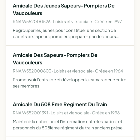
Amicale Des Jeunes Sapeurs-Pompiers De
Vaucouleurs
RNA W552000526 · Loisirs et vie sociale · Créée en 1997
Regrouper les jeunes pour constituer une section de
cadets de sapeurs pompiers préparer par des cours
théoriques, des démonstrations pratiques et sportives à
la fonction de sapeurs pompiers faciliter le recrutement
Amicale Des Sapeurs-Pompiers De
ultéri…
Vaucouleurs
RNA W552000803 · Loisirs et vie sociale · Créée en 1964
Promouvoir l'entraide et développer la camaraderie entre
ses membres
Amicale Du 508 Eme Regiment Du Train
RNA W552001391 · Loisirs et vie sociale · Créée en 1998
Maintenir la cohésion et l'information entre les cadres et
personnels du 508ième régiment du train anciens présent
et à venir