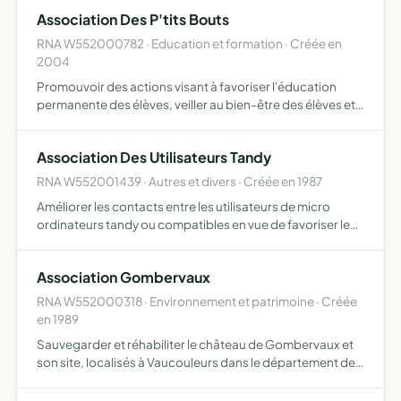
limitation des depenses electorales et a la clarification du
Association Des P'tits Bouts
fin…
RNA W552000782 · Education et formation · Créée en
2004
Promouvoir des actions visant à favoriser l'éducation
permanente des élèves, veiller au bien-être des élèves et à
la qualité des conditions d'enseignement, de créer ou de
développer des activités culturelles, des uvres so…
Association Des Utilisateurs Tandy
RNA W552001439 · Autres et divers · Créée en 1987
Améliorer les contacts entre les utilisateurs de micro
ordinateurs tandy ou compatibles en vue de favoriser le
développement des applications et possibilités de ces
matériels
Association Gombervaux
RNA W552000318 · Environnement et patrimoine · Créée
en 1989
Sauvegarder et réhabiliter le château de Gombervaux et
son site, localisés à Vaucouleurs dans le département de
la Meuse et réaliser une animation culturelle d'ensemble