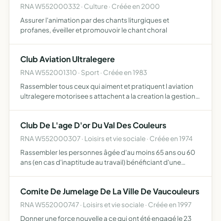
RNA W552000332 · Culture · Créée en 2000
Assurer l'animation par des chants liturgiques et
profanes, éveiller et promouvoir le chant choral
Club Aviation Ultralegere
RNA W552001310 · Sport · Créée en 1983
Rassembler tous ceux qui aiment et pratiquent l aviation
ultralegere motorisee s attachent a la creation la gestion
de plates formes ulm a la formation de pilotes ulm et
developpent les connaissances techniques des ulm
Club De L'age D'or Du Val Des Couleurs
RNA W552000307 · Loisirs et vie sociale · Créée en 1974
Rassembler les personnes âgée d'au moins 65 ans ou 60
ans (en cas d'inaptitude au travail) bénéficiant d'une
retraite vieillesse. Créer, organiser, animer tous les loisirs
des vieux, jeux divers, colloques, lectures, trav…
Comite De Jumelage De La Ville De Vaucouleurs
RNA W552000747 · Loisirs et vie sociale · Créée en 1997
Donner une force nouvelle a ce qui ont été engagé le 23