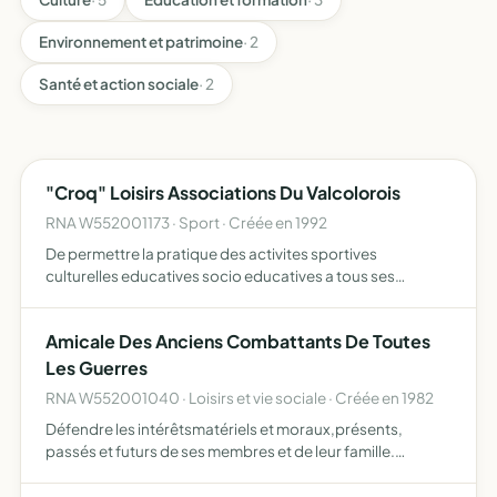
Environnement et patrimoine
· 2
Santé et action sociale
· 2
"Croq" Loisirs Associations Du Valcolorois
RNA W552001173 · Sport · Créée en 1992
De permettre la pratique des activites sportives
culturelles educatives socio educatives a tous ses
membres
Amicale Des Anciens Combattants De Toutes
Les Guerres
RNA W552001040 · Loisirs et vie sociale · Créée en 1982
Défendre les intérêtsmatériels et moraux,présents,
passés et futurs de ses membres et de leur famille.
resserement des liens de camaraderie et de solidarité par
une assistance mutuelle dans tous les domaines.