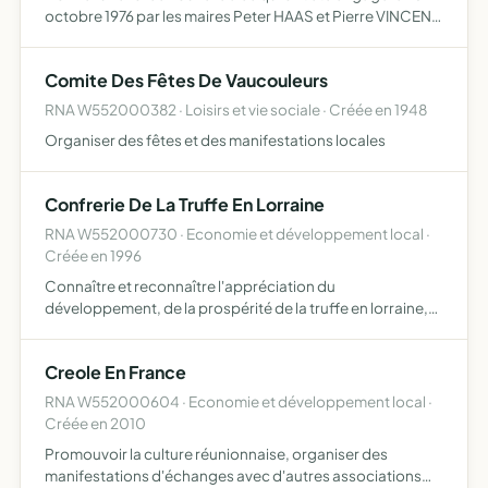
octobre 1976 par les maires Peter HAAS et Pierre VINCENT,
en unissant les communes de Neidenstein et Vaucouleurs
maintenir les liens permanents entre les municipalit…
Comite Des Fêtes De Vaucouleurs
RNA W552000382 · Loisirs et vie sociale · Créée en 1948
Organiser des fêtes et des manifestations locales
Confrerie De La Truffe En Lorraine
RNA W552000730 · Economie et développement local ·
Créée en 1996
Connaître et reconnaître l'appréciation du
développement, de la prospérité de la truffe en lorraine,
ainsi que protéger la qualité de cette spécialité et de toute
spécialité utilisant la truffe de lorraine
Creole En France
RNA W552000604 · Economie et développement local ·
Créée en 2010
Promouvoir la culture réunionnaise, organiser des
manifestations d'échanges avec d'autres associations