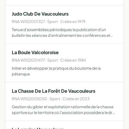
géographique des 5 cantons
Judo Club De Vaucouleurs
RNA W552001327 · Sport · Créée en 1979
Tenue d'assemblées périodiques la publication d'un
bulletin les séances d'entraînement les conférences et
cours sur les questions sportives et en général tout
exercices et toutes initiatives propres à la formation
La Boule Valcoloroise
physiqu…
RNA W552001477 · Sport · Créée en 1984
Initier et développer la pratique du boulisme de la
pétanque
La Chasse De La Forêt De Vaucouleurs
RNA W552005050 · Sport · Créée en 2023
Gestion du gibier et exploitation rationnelle de la chasse
sportive sur le territoire où l'association possédera le droit
de chasse