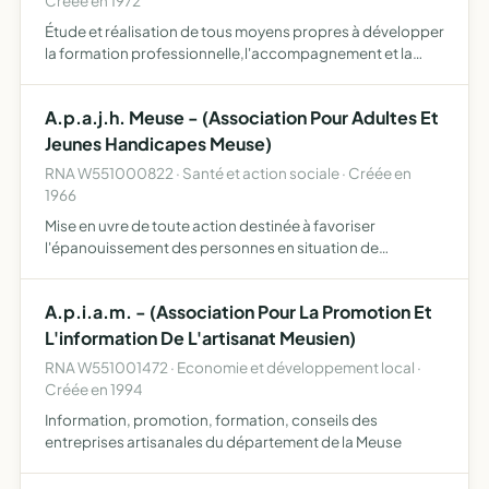
Créée en 1972
Étude et réalisation de tous moyens propres à développer
la formation professionnelle,l'accompagnement et la
promotion dans les entreprises et les institutions.1-
d'actions de première formation,de formation
A.p.a.j.h. Meuse - (Association Pour Adultes Et
continue,de pe…
Jeunes Handicapes Meuse)
RNA W551000822 · Santé et action sociale · Créée en
1966
Mise en uvre de toute action destinée à favoriser
l'épanouissement des personnes en situation de
handicap et à assurer leur intégration dans les différents
domaines de la vie
A.p.i.a.m. - (Association Pour La Promotion Et
L'information De L'artisanat Meusien)
RNA W551001472 · Economie et développement local ·
Créée en 1994
Information, promotion, formation, conseils des
entreprises artisanales du département de la Meuse