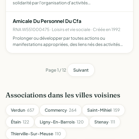
solidarité par l'organisation d'activités
sportives,culturelles ou artistiques,de loisirs et séances
récréative, etc....d'achat en commun et de toute
Amicale Du Personnel Du Cfa
manifestation d'e…
RNA W551000475 · Loisirs et vie sociale · Créée en 1992
Prolonger ou développer par toutes actions ou
manifestations appropriées, des liens nés des activités
professionnelles
Page 1 / 12
Suivant
Associations dans les villes voisines
Verdun
· 657
Commercy
· 264
Saint-Mihiel
· 159
Étain
· 122
Ligny-En-Barrois
· 120
Stenay
· 111
Thierville-Sur-Meuse
· 110