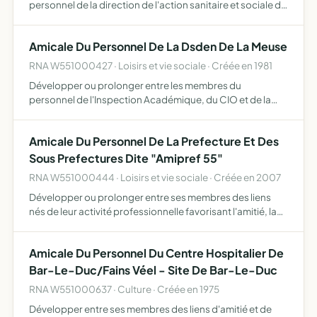
personnel de la direction de l'action sanitaire et sociale de
la Meuse, par toutes actions ou manifestations
appropriées, les liens nés d eleur activité professionnelle
Amicale Du Personnel De La Dsden De La Meuse
RNA W551000427 · Loisirs et vie sociale · Créée en 1981
Développer ou prolonger entre les membres du
personnel de l'Inspection Académique, du CIO et de la
CDES de Bar le Duc, par toutes actions ou manifestations
appropriées, les liens nés de leur activité professionnelle.
Amicale Du Personnel De La Prefecture Et Des
Sous Prefectures Dite "Amipref 55"
RNA W551000444 · Loisirs et vie sociale · Créée en 2007
Développer ou prolonger entre ses membres des liens
nés de leur activité professionnelle favorisant l'amitié, la
convivialité et la solidarité entre les adhérents en
organisant des manifestations et des sorties
Amicale Du Personnel Du Centre Hospitalier De
Bar-Le-Duc/Fains Véel - Site De Bar-Le-Duc
RNA W551000637 · Culture · Créée en 1975
Développer entre ses membres des liens d'amitié et de