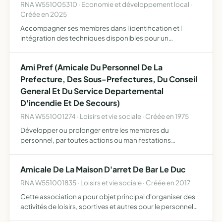
RNA W551005310 · Economie et développement local ·
Créée en 2025
Accompagner ses membres dans l identification et l
intégration des techniques disponibles pour un
développement de la biodiversité dans les espaces
agricoles et le développement des aménagements
Ami Pref (Amicale Du Personnel De La
nécessaires permettant de …
Prefecture, Des Sous-Prefectures, Du Conseil
General Et Du Service Departemental
D'incendie Et De Secours)
RNA W551001274 · Loisirs et vie sociale · Créée en 1975
Développer ou prolonger entre les membres du
personnel, par toutes actions ou manifestations
appropriées, les liens nés de leur activité professionnelles
Amicale De La Maison D'arret De Bar Le Duc
RNA W551001835 · Loisirs et vie sociale · Créée en 2017
Cette association a pour objet principal d'organiser des
activités de loisirs, sportives et autres pour le personnel
des services pénitentiaires exclusivement en maison