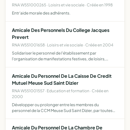
RNA W551000265 · Loisirs et vie sociale · Créée en 1998
Entr'aide morale des adhérents.
Amicale Des Personnels Du College Jacques
Prevert
RNA W551001658 · Loisirs et vie sociale · Créée en 2004
Solidariser le personnel de l'établissement par
l'organisation de manifestations festives, de loisirs,
culturelles
Amicale Du Personnel De La Caisse De Credit
Mutuel Meuse Sud Saint Dizier
RNA W551001557 · Education et formation · Créée en
2000
Développer ou prolonger entre les membres du
personnel de la CCM Meuse Sud Saint Dizier, par toutes
actions ou manifestations appropriées, les liens de leur
activité professionnelle
Amicale Du Personnel De La Chambre De