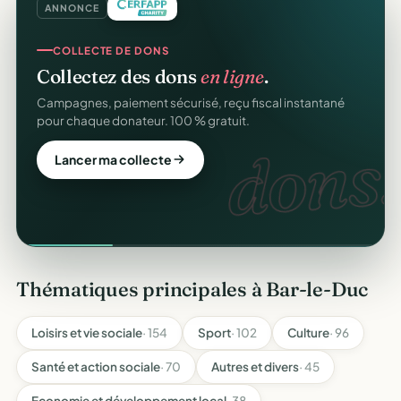
ANNONCE
COLLECTE DE DONS
Collectez des dons
en ligne
.
Campagnes, paiement sécurisé, reçu fiscal instantané
pour chaque donateur. 100 % gratuit.
dons.
Lancer ma collecte
Thématiques principales à Bar-le-Duc
Loisirs et vie sociale
· 154
Sport
· 102
Culture
· 96
Santé et action sociale
· 70
Autres et divers
· 45
Economie et développement local
· 38