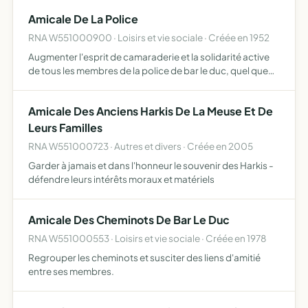
d'arrêt de Bar-le-Duc
Amicale De La Police
RNA W551000900 · Loisirs et vie sociale · Créée en 1952
Augmenter l'esprit de camaraderie et la solidarité active
de tous les membres de la police de bar le duc, quel que
soit leur service ou leur grade.
Amicale Des Anciens Harkis De La Meuse Et De
Leurs Familles
RNA W551000723 · Autres et divers · Créée en 2005
Garder à jamais et dans l'honneur le souvenir des Harkis -
défendre leurs intérêts moraux et matériels
Amicale Des Cheminots De Bar Le Duc
RNA W551000553 · Loisirs et vie sociale · Créée en 1978
Regrouper les cheminots et susciter des liens d'amitié
entre ses membres.