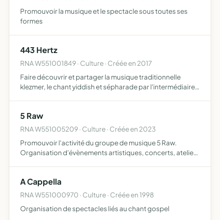
Promouvoir la musique et le spectacle sous toutes ses
formes
443 Hertz
RNA W551001849 · Culture · Créée en 2017
Faire découvrir et partager la musique traditionnelle
klezmer, le chant yiddish et sépharade par l'intermédiaire
de concerts et de compact disques
5 Raw
RNA W551005209 · Culture · Créée en 2023
Promouvoir l'activité du groupe de musique 5 Raw.
Organisation d'évènements artistiques, concerts, ateliers
d'écriture. Vente de produits relatifs à l'association
(disques, vinyles, musique digitale, t-shirts, dessins et …
A Cappella
RNA W551000970 · Culture · Créée en 1998
Organisation de spectacles liés au chant gospel