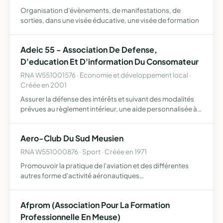
Organisation d'évènements, de manifestations, de
sorties, dans une visée éducative, une visée de formation
Adeic 55 - Association De Defense,
D'education Et D'information Du Consomateur
RNA W551001576 · Economie et développement local ·
Créée en 2001
Assurer la défense des intérêts et suivant des modalités
prévues au règlement intérieur, une aide personnalisée à
la défense des intérêts individuels aux adhérents qui le
souhaitent
Aero-Club Du Sud Meusien
RNA W551000876 · Sport · Créée en 1971
Promouvoir la pratique de l'aviation et des différentes
autres forme d'activité aéronautiques
(aéromodélisme,vol à voile,vol à moteur,parachutisme)
Afprom (Association Pour La Formation
Professionnelle En Meuse)