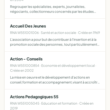
Regrouper les spécialistes, experts, journalistes,
négociants, collectionneurs concernés par les études
philatéliques et postales, ainsi que la cartophilie et
l'érinophilie d'intéresser le public à ses travaux par tous
Accueil Des Jeunes
le…
RNA W551001006 · Santé et action sociale · Créée en 1969
L'association a pour but de contribuer à l'insertion et à la
promotion sociale des personnes, tout particulièrement
les jeunes, notamment par l'hébergement, la restauration
et le suivi social
Action - Conseils
RNA W551000854 · Economie et développement local ·
Créée en 2002
La mise en oeuvre et le développement d'actions en
conseil,formation et accompagnement,visant à accroître
l'efficacité des individus,des organisations et de toute
structure,organisme ou entreprise du secteur public ou
Actions Pedagogiques 55
pri…
RNA W551005045 · Education et formation · Créée en
2019