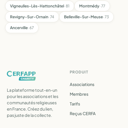
Vigneulles-Lès-Hattonchâtel
· 81
Montmédy
· 77
Revigny-Sur-Ornain
· 74
Belleville-Sur-Meuse
· 73
Ancerville
· 67
PRODUIT
Associations
La plateforme tout-en-un
Membres
pour les associations et les
communautés religieuses
Tarifs
en France. Créez du lien,
Reçus CERFA
pas juste de la collecte.