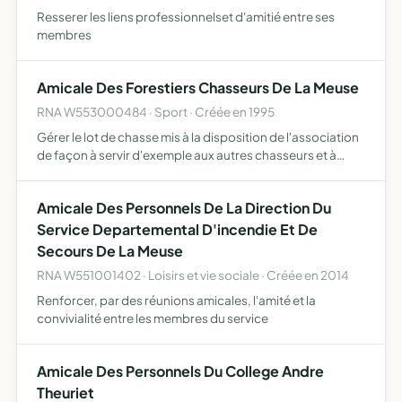
Resserer les liens professionnelset d'amitié entre ses
membres
Amicale Des Forestiers Chasseurs De La Meuse
RNA W553000484 · Sport · Créée en 1995
Gérer le lot de chasse mis à la disposition de l'association
de façon à servir d'exemple aux autres chasseurs et à
maintenir un équilibre agro-sylvo-cynégétique. Elle est
formée en dehors de toute idée politique, syndical…
Amicale Des Personnels De La Direction Du
Service Departemental D'incendie Et De
Secours De La Meuse
RNA W551001402 · Loisirs et vie sociale · Créée en 2014
Renforcer, par des réunions amicales, l'amité et la
convivialité entre les membres du service
Amicale Des Personnels Du College Andre
Theuriet