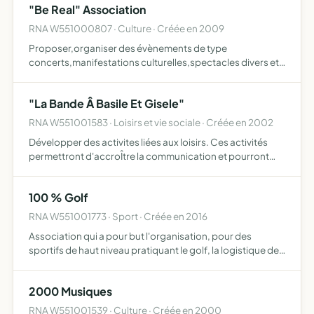
"Be Real" Association
RNA W551000807 · Culture · Créée en 2009
Proposer,organiser des évènements de type
concerts,manifestations culturelles,spectacles divers et
festivals sur le territoire régional favoriser les rencontres
entre les artistes et la population aider,référencer et
"La Bande Â Basile Et Gisele"
prom…
RNA W551001583 · Loisirs et vie sociale · Créée en 2002
Développer des activites liées aux loisirs. Ces activités
permettront d'accroÎtre la communication et pourront
s'exercer tant en france qu'à l'étranger. Mettre à jour
l'arbre généalogique de la famille
100 % Golf
RNA W551001773 · Sport · Créée en 2016
Association qui a pour but l'organisation, pour des
sportifs de haut niveau pratiquant le golf, la logistique des
années golfiques en France ou à l'étranger (préparation
des calendriers, inscriptions aux compétitions, org…
2000 Musiques
RNA W551001539 · Culture · Créée en 2000