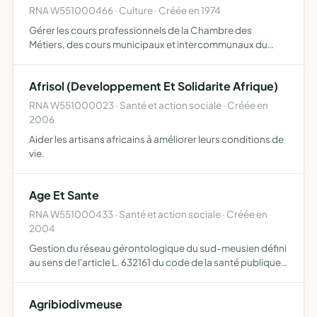
RNA W551000466 · Culture · Créée en 1974
Gérer les cours professionnels de la Chambre des
Métiers, des cours municipaux et intercommunaux du
département de la Meuse - favoriser et développer les
actions en faveur des apprentis, salariés, chefs
Afrisol (Developpement Et Solidarite Afrique)
d'entreprise de l'…
RNA W551000023 · Santé et action sociale · Créée en
2006
Aider les artisans africains à améliorer leurs conditions de
vie.
Age Et Sante
RNA W551000433 · Santé et action sociale · Créée en
2004
Gestion du réseau gérontologique du sud-meusien défini
au sens de l'article L. 632161 du code de la santé publique
et en conformité avec sa convention constitutive
Agribiodivmeuse