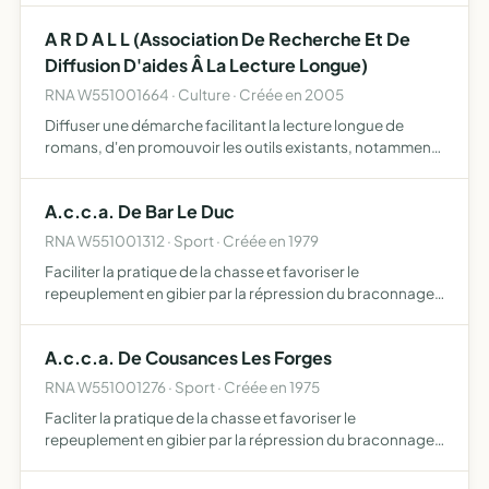
A R D A L L (Association De Recherche Et De
Diffusion D'aides Â La Lecture Longue)
RNA W551001664 · Culture · Créée en 2005
Diffuser une démarche facilitant la lecture longue de
romans, d'en promouvoir les outils existants, notamment
par un site internet, et d'en réaliser de nouveaux
A.c.c.a. De Bar Le Duc
RNA W551001312 · Sport · Créée en 1979
Faciliter la pratique de la chasse et favoriser le
repeuplement en gibier par la répression du braconnage
et la destruction des animaux nuisibles
A.c.c.a. De Cousances Les Forges
RNA W551001276 · Sport · Créée en 1975
Facliter la pratique de la chasse et favoriser le
repeuplement en gibier par la répression du braconnage
et la destruction des animaux nuisibles