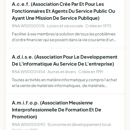
A.c.e.f. (Association Crée Par Et Pour Les
Fonctionnaires Et Agents Du Service Public Ou
Ayant Une Mission De Service Publique)
RNA W551000176 · Loisirs et vie sociale · Créée en 1970
Faciliter à ses membres la solution de tous les problèmes
d'ordre financier qui se posent dans la vie courante d'un
ménage - mettre à disposition de ses membres,
directement ou indirectement, toute formule moderne
A.d.i.s.e. (Association Pour Le Developpement
reconnu…
De L'informatique Au Service De L'entreprise)
RNA W551001454 · Autres et divers · Créée en 1991
Toutes activités en matière informatique y compris l'achat
et la vente de matériels informatiques, de matériels
annexes ou connexes à l'informatique
A.m.i.f.o.p. (Association Meusienne
Interprofessionnelle De Formation Et De
Promotion)
RNA W551001092 · Economie et développement local ·