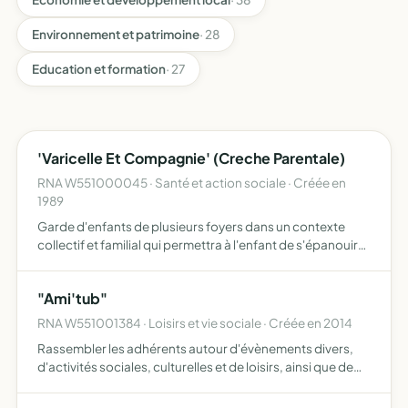
Environnement et patrimoine
· 28
Education et formation
· 27
'Varicelle Et Compagnie' (Creche Parentale)
RNA W551000045 · Santé et action sociale · Créée en
1989
Garde d'enfants de plusieurs foyers dans un contexte
collectif et familial qui permettra à l'enfant de s'épanouir
individuellement et d'apprendre la vie collective, tout en le
faisant participer à des activités.
"Ami'tub"
RNA W551001384 · Loisirs et vie sociale · Créée en 2014
Rassembler les adhérents autour d'évènements divers,
d'activités sociales, culturelles et de loisirs, ainsi que de
mettre en place des prestations sociales au bénéfice des
adhérents sous forme par exemple de chèques vacan…