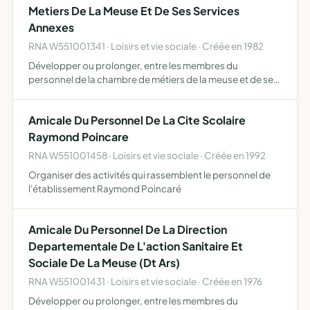
Metiers De La Meuse Et De Ses Services
Annexes
RNA W551001341 · Loisirs et vie sociale · Créée en 1982
Développer ou prolonger, entre les membres du
personnel de la chambre de métiers de la meuse et de ses
services annexes par toutes actions ou manifestation
appropriées, les liens nés de leur activité professionnelle
Amicale Du Personnel De La Cite Scolaire
Raymond Poincare
RNA W551001458 · Loisirs et vie sociale · Créée en 1992
Organiser des activités qui rassemblent le personnel de
l'établissement Raymond Poincaré
Amicale Du Personnel De La Direction
Departementale De L'action Sanitaire Et
Sociale De La Meuse (Dt Ars)
RNA W551001431 · Loisirs et vie sociale · Créée en 1976
Développer ou prolonger, entre les membres du