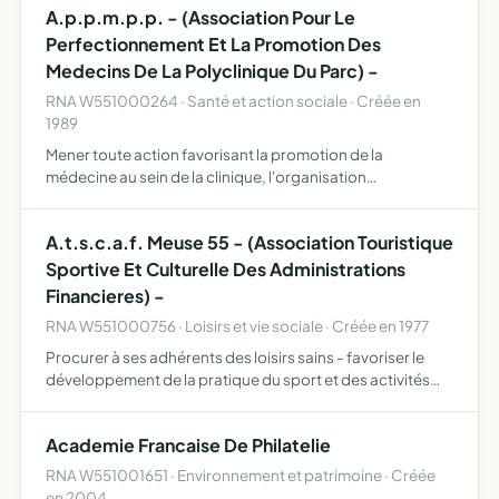
A.p.p.m.p.p. - (Association Pour Le
Perfectionnement Et La Promotion Des
Medecins De La Polyclinique Du Parc) -
RNA W551000264 · Santé et action sociale · Créée en
1989
Mener toute action favorisant la promotion de la
médecine au sein de la clinique, l'organisation
d'enseignement post universitaire et de réunions inter
médecins ou interprofessionnels de la santé, et la
A.t.s.c.a.f. Meuse 55 - (Association Touristique
promotion des méde…
Sportive Et Culturelle Des Administrations
Financieres) -
RNA W551000756 · Loisirs et vie sociale · Créée en 1977
Procurer à ses adhérents des loisirs sains - favoriser le
développement de la pratique du sport et des activités
culturelles et touristiques.
Academie Francaise De Philatelie
RNA W551001651 · Environnement et patrimoine · Créée
en 2004