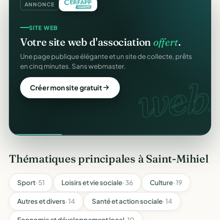
ANNONCE
SITE WEB
Votre site web d'association
offert
.
Une page publique élégante et un site de collecte, prêts
en cinq minutes. Sans webmaster.
web.
Créer mon site gratuit
Thématiques principales à Saint-Mihiel
Sport
· 51
Loisirs et vie sociale
· 36
Culture
· 19
Autres et divers
· 14
Santé et action sociale
· 14
Economie et développement local
· 10