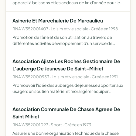
appareil à boissons et les acdeaux de fin d'année pour les
enfants de l'usine
Asinerie Et Marechalerie De Marcaulieu
RNA W552001407 · Loisirs et vie sociale · Créée en 1998
Promotion de l'âne et de son utilisation au travers de
différentes activités développement d'un service de
maréchalerie et de sellerie de proximité
Association Ajiste Les Roches Gestionnaire De
L'auberge De Jeunesse De Saint-Mihiel
RNA W552000933 · Loisirs et vie sociale · Créée en 1991
Promouvoir l'idée des auberges de jeunesse apporter aux
usagers un soutien matériel et moral gérer équiper
améliorer les installations assurer le recrutement la
formation la rétribution des personnels créer et
Association Communale De Chasse Agreee De
développer …
Saint Mihiel
RNA W552001093 · Sport · Créée en 1973
Assurer une bonne organisation technique de la chasse