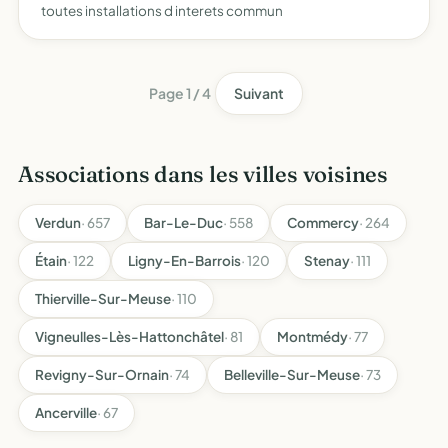
toutes installations d interets commun
Page 1 / 4
Suivant
Associations dans les villes voisines
Verdun
· 657
Bar-Le-Duc
· 558
Commercy
· 264
Étain
· 122
Ligny-En-Barrois
· 120
Stenay
· 111
Thierville-Sur-Meuse
· 110
Vigneulles-Lès-Hattonchâtel
· 81
Montmédy
· 77
Revigny-Sur-Ornain
· 74
Belleville-Sur-Meuse
· 73
Ancerville
· 67