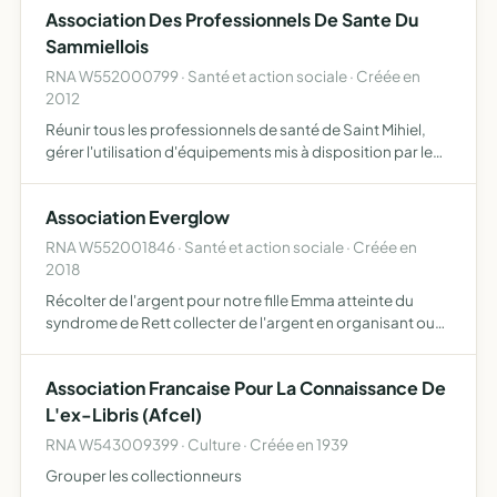
Association Des Professionnels De Sante Du
Sammiellois
RNA W552000799 · Santé et action sociale · Créée en
2012
Réunir tous les professionnels de santé de Saint Mihiel,
gérer l'utilisation d'équipements mis à disposition par le
centre hospitalier de Saint Mihiel et d'autres partenaires
éventuels, solliciter et gérer les aides finan…
Association Everglow
RNA W552001846 · Santé et action sociale · Créée en
2018
Récolter de l'argent pour notre fille Emma atteinte du
syndrome de Rett collecter de l'argent en organisant ou
participant à diverses manifestations ou grâce à des dons
afin de nous permettre de nous aider dans la prise e…
Association Francaise Pour La Connaissance De
L'ex-Libris (Afcel)
RNA W543009399 · Culture · Créée en 1939
Grouper les collectionneurs