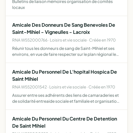
Bulletins de liaison mémoires organisation de comités
locaux
Amicale Des Donneurs De Sang Benevoles De
Saint-Mihiel - Vigneulles - Lacroix
RNA W552000766 · Loisirs et vie sociale · Créée en 1970
Réunir tous les donneurs de sang de Saint-Mihiel et ses
environs, en vue de faire respecter sur le plan régional le
code du donneur de sang aider tous les malades, du sang
en particulier soutenir les intérêt des adhérents…
Amicale Du Personnel De L'hopital Hospica De
Saint Mihiel
RNA W552001542 · Loisirs et vie sociale · Créée en 1970
Assurer entre ses adhérents des liens de camaraderies et
de solidarité entreaide sociale et familiale et organisation
de séances récréatives
Amicale Du Personnel Du Centre De Detention
De Saint Mihiel