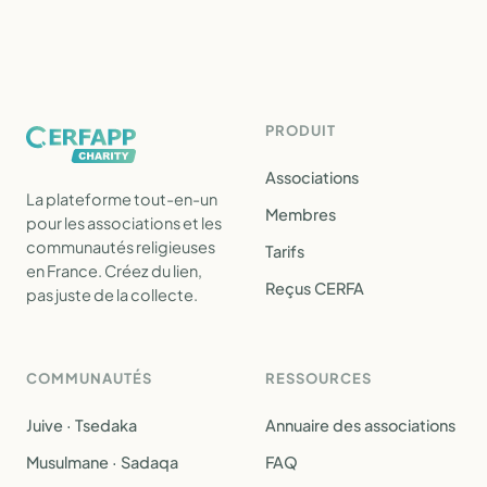
PRODUIT
Associations
La plateforme tout-en-un
Membres
pour les associations et les
communautés religieuses
Tarifs
en France. Créez du lien,
Reçus CERFA
pas juste de la collecte.
COMMUNAUTÉS
RESSOURCES
Juive · Tsedaka
Annuaire des associations
Musulmane · Sadaqa
FAQ