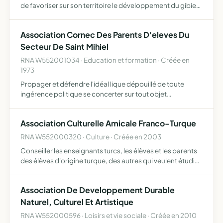
de favoriser sur son territoire le développement du gibier
et de la faune sauvage dans le respect d'un véritable
équilibre agro sylvo cynégétique l'éducation cynégétiq…
Association Cornec Des Parents D'eleves Du
Secteur De Saint Mihiel
RNA W552001034 · Education et formation · Créée en
1973
Propager et défendre l'idéal lique dépouillé de toute
ingérence politique se concerter sur tout objet
concernant les intérets moraux et matériels de leurs
enfants créer ou développer des activités culturelles
Association Culturelle Amicale Franco-Turque
sportives so…
RNA W552000320 · Culture · Créée en 2003
Conseiller les enseignants turcs, les élèves et les parents
des élèves d'origine turque, des autres qui veulent étudier
la langue turque. Promouvoir et diffuser la langue turque
et la civilisation France-Turque. Assurer l…
Association De Developpement Durable
Naturel, Culturel Et Artistique
RNA W552000596 · Loisirs et vie sociale · Créée en 2010