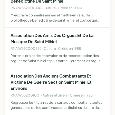
Benedictine De Saint Mihiel
RNA W552000441 · Culture · Créée en 2004
Mieux faire connaitre animer et mettre en valeur la
bibliotheque benedictine de saint mihiel et tout ce qui
peut concerner le livre
Association Des Amis Des Orgues Et De La
Musique De Saint Mihiel
RNA W552000962 · Culture · Créée en 1988
Porter le projet de rénovation et de reconstruction des
orgues de Saint Mihiel et plus particulièrement les orgues
historiques de l'Abbatiale Saint Michel
Association Des Anciens Combattants Et
Victime De Guerre Section Saint Mihiel Et
Environs
RNA W552001001 · Autres et divers · Créée en 1923
Regrouper les titulaires de la carte du combattant toutes
générations du feu confondues les titulaires du titre de
reconnaissance de la nation les ressortissants de l'office