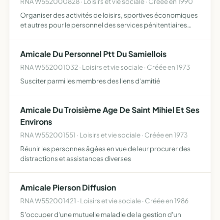
RNA W552000828 · Loisirs et vie sociale · Créée en 1990
Organiser des activités de loisirs, sportives économiques
et autres pour le personnel des services pénitentiaires
exclusivement en service au centre de détention de Saint-
Mihiel ainsi que pour le personnel rémunéré par le…
Amicale Du Personnel Ptt Du Samiellois
RNA W552001032 · Loisirs et vie sociale · Créée en 1973
Susciter parmi les membres des liens d'amitié
Amicale Du Troisième Age De Saint Mihiel Et Ses
Environs
RNA W552001551 · Loisirs et vie sociale · Créée en 1973
Réunir les personnes âgées en vue de leur procurer des
distractions et assistances diverses
Amicale Pierson Diffusion
RNA W552001421 · Loisirs et vie sociale · Créée en 1986
S'occuper d'une mutuelle maladie de la gestion d'un