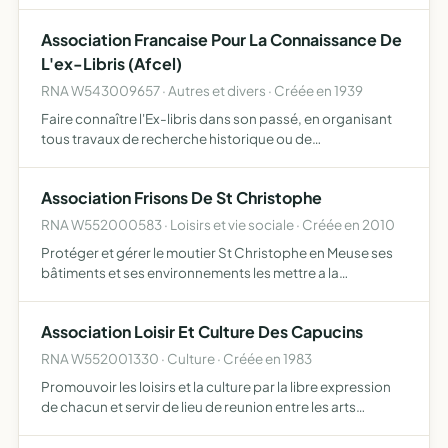
Association Francaise Pour La Connaissance De
L'ex-Libris (Afcel)
RNA W543009657 · Autres et divers · Créée en 1939
Faire connaître l'Ex-libris dans son passé, en organisant
tous travaux de recherche historique ou de
documentation scientifique ou en y apportant sa
participation dans le présent, en organisant toute
Association Frisons De St Christophe
exposition ou manifes…
RNA W552000583 · Loisirs et vie sociale · Créée en 2010
Protéger et gérer le moutier St Christophe en Meuse ses
bâtiments et ses environnements les mettre a la
disposition pour des personnes souhaitant se reposer se
ressourcer, élever et promouvoir le cheval frison et ses
Association Loisir Et Culture Des Capucins
diff…
RNA W552001330 · Culture · Créée en 1983
Promouvoir les loisirs et la culture par la libre expression
de chacun et servir de lieu de reunion entre les arts
plastiques l audiovisuel la poesie la musique