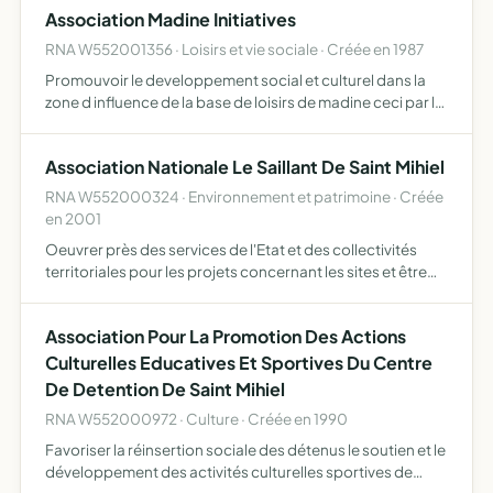
Association Madine Initiatives
RNA W552001356 · Loisirs et vie sociale · Créée en 1987
Promouvoir le developpement social et culturel dans la
zone d influence de la base de loisirs de madine ceci par le
biais de recherche en sciences humaines aupres des
collectivites et associations locales
Association Nationale Le Saillant De Saint Mihiel
RNA W552000324 · Environnement et patrimoine · Créée
en 2001
Oeuvrer près des services de l'Etat et des collectivités
territoriales pour les projets concernant les sites et être
leur conseiller du devoir de mémoire
Association Pour La Promotion Des Actions
Culturelles Educatives Et Sportives Du Centre
De Detention De Saint Mihiel
RNA W552000972 · Culture · Créée en 1990
Favoriser la réinsertion sociale des détenus le soutien et le
développement des activités culturelles sportives de