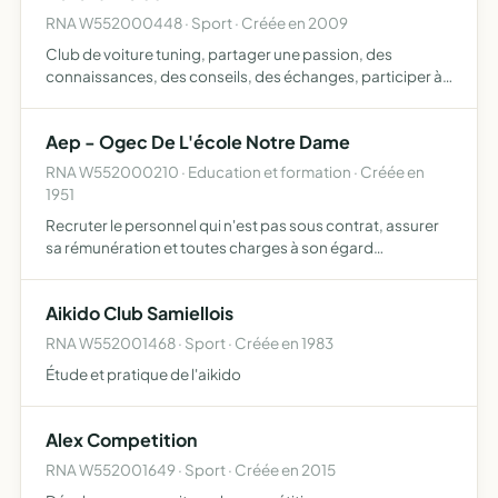
RNA W552000448 · Sport · Créée en 2009
Club de voiture tuning, partager une passion, des
connaissances, des conseils, des échanges, participer à
des manifestations
Aep - Ogec De L'école Notre Dame
RNA W552000210 · Education et formation · Créée en
1951
Recruter le personnel qui n'est pas sous contrat, assurer
sa rémunération et toutes charges à son égard
incombant à un employeur régler toute question d'ordre
social ou professionnel non solutionnée par le statut du
Aikido Club Samiellois
perso…
RNA W552001468 · Sport · Créée en 1983
Étude et pratique de l'aikido
Alex Competition
RNA W552001649 · Sport · Créée en 2015