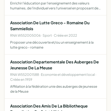
Enrichir l'éducation par l'enseignement des valeurs
humaines, de l'individuel vers l'universel en proposant des
activités de talents à concepts novateurs qui défendent
et promeuvent la différence par le travail, le partag…
Association De Lutte Greco - Romaine Du
Sammiellois
RNA W552005006 · Sport · Créée en 2022
Proposer une découverte et/ou un enseignement à la
lutte greco - romaine
Association Departementale Des Auberges De
Jeunesse De La Meuse
RNA W552001588 · Economie et développement local ·
Créée en 1959
Affiliation à la fédération unie des auberges de jeunesse
de la Meuse
Association Des Amis De La Bibliotheque