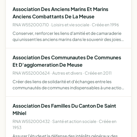
national des anciens combattants leurs veuves o…
Association Des Anciens Marins Et Marins
Anciens Combattants De La Meuse
RNA W552000710 · Loisirs et vie sociale · Créée en 1996
Conserver, renforcer les liens d'amitié et de camaraderie
qui unissent les anciens marins dans le souvenir des joies,
des efforts, des dangers, et aussi des sacrifices vécus en
commun au service de la France faciliter par…
Association Des Communautes De Communes
Et D'agglomeration De Meuse
RNA W552000624 · Autres et divers · Créée en 2011
Créer des liens de solidarité et d'échanges entre les
communautés de communes indispensables à une action
intercommunale cohérente et pertinente permettre aux
adhérents de mettre en commun leur activité et leur
Association Des Familles Du Canton De Saint
expérience…
Mihiel
RNA W552000432 · Santé et action sociale · Créée en
1953
Assurer l'étude et la défense des intérêts généraux des