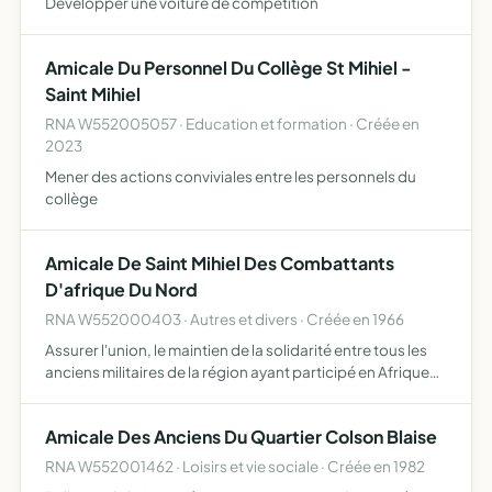
Développer une voiture de compétition
Amicale Du Personnel Du Collège St Mihiel -
Saint Mihiel
RNA W552005057 · Education et formation · Créée en
2023
Mener des actions conviviales entre les personnels du
collège
Amicale De Saint Mihiel Des Combattants
D'afrique Du Nord
RNA W552000403 · Autres et divers · Créée en 1966
Assurer l'union, le maintien de la solidarité entre tous les
anciens militaires de la région ayant participé en Afrique
du Nord aux opérations de pacification, la défense de
leurs intérêts moraux et matériels, la mise en …
Amicale Des Anciens Du Quartier Colson Blaise
RNA W552001462 · Loisirs et vie sociale · Créée en 1982