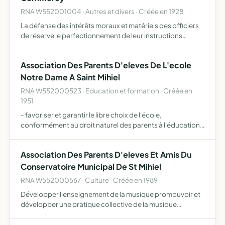
RNA W552001004 · Autres et divers · Créée en 1928
La défense des intérêts moraux et matériels des officiers
de réserve le perfectionnement de leur instructions
militaire au moyen de conférences exercices tirs et
principalement de diffuser et transmettre tous
Association Des Parents D'eleves De L'ecole
programmes r…
Notre Dame A Saint Mihiel
RNA W552000523 · Education et formation · Créée en
1951
- favoriser et garantir le libre choix de l'école,
conformément au droit naturel des parents à l'éducation
et à l'instruction de leurs enfants, selon leur conscience -
promouvoir le caractère propre de l'Enseignement Cath…
Association Des Parents D'eleves Et Amis Du
Conservatoire Municipal De St Mihiel
RNA W552000567 · Culture · Créée en 1989
Développer l'enseignement de la musique promouvoir et
développer une pratique collective de la musique
organiser et réaliser la saison musicale du conservatoire
élargir les relations avec le milieu scolaire