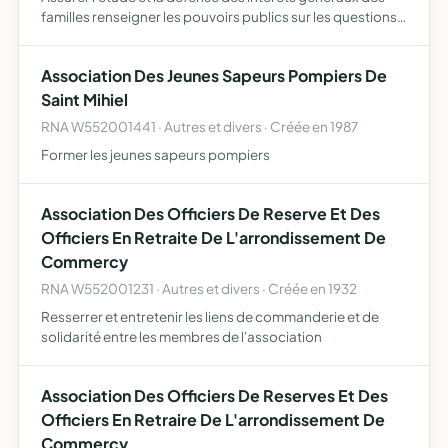
familles renseigner les pouvoirs publics sur les questions
d'ordre familial assurer sur le plan local la représentation
auprès des pouvoirs publics des interêts dont…
Association Des Jeunes Sapeurs Pompiers De
Saint Mihiel
RNA W552001441 · Autres et divers · Créée en 1987
Former les jeunes sapeurs pompiers
Association Des Officiers De Reserve Et Des
Officiers En Retraite De L'arrondissement De
Commercy
RNA W552001231 · Autres et divers · Créée en 1932
Resserrer et entretenir les liens de commanderie et de
solidarité entre les membres de l'association
Association Des Officiers De Reserves Et Des
Officiers En Retraire De L'arrondissement De
Commercy