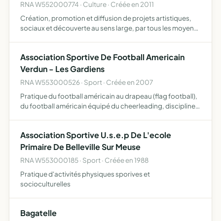
RNA W552000774 · Culture · Créée en 2011
Création, promotion et diffusion de projets artistiques,
sociaux et découverte au sens large, par tous les moyens
connus comme l'organisation de manifestations et de
résidences artistiques, voyages, édition, etc ceci est …
Association Sportive De Football Americain
Verdun - Les Gardiens
RNA W553000526 · Sport · Créée en 2007
Pratique du football américain au drapeau (flag football),
du football américain équipé du cheerleading, disciplines
dépendant de la fédération française de football
américain (F.F.F.A), aussi bien pour les participants m…
Association Sportive U.s.e.p De L'ecole
Primaire De Belleville Sur Meuse
RNA W553000185 · Sport · Créée en 1988
Pratique d'activités physiques sporives et
socioculturelles
Bagatelle