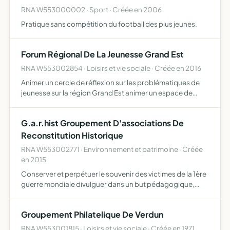
RNA W553000002 · Sport · Créée en 2006
Pratique sans compétition du football des plus jeunes.
Forum Régional De La Jeunesse Grand Est
RNA W553002854 · Loisirs et vie sociale · Créée en 2016
Animer un cercle de réflexion sur les problématiques de
jeunesse sur la région Grand Est animer un espace de
représentation de la parole des jeunes promouvoir
l'engagement des jeunes éditer des études et des notes
G.a.r.hist Groupement D'associations De
d'actua…
Reconstitution Historique
RNA W553002771 · Environnement et patrimoine · Créée
en 2015
Conserver et perpétuer le souvenir des victimes de la 1ère
guerre mondiale divulguer dans un but pédagogique,
toute connaissance sur l'histoire et la vie durant cette
période par des démonstrations, des publications, des …
Groupement Philatelique De Verdun
RNA W553001815 · Loisirs et vie sociale · Créée en 1971