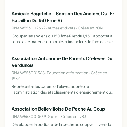
notamment sur le plan économique,pour apporter au plus
grand nombre l'information qui paraîtra la plus adéquate
Amicale Bagatelle - Section Des Anciens Du 1Er
Bataillon Du 150 Eme Ri
RNA W553002692 · Autres et divers · Créée en 2014
Grouper les anciens du 150 ème RI et du 1/150 apporter à
tous l'aide matérielle, morale et financière de l'amicale se
retrouver périodiquement participer à des cérémonies
patriotiques ou du souvenir
Association Autonome De Parents D'eleves Du
Verdunois
RNA W553001568 · Education et formation · Créée en
1987
Représenter les parents d'élèves auprès de
l'administration des établissements d'enseignement du
corps enseignant des autorités académiques et des
pouvoirs publics et de tout autre organisme coopérer
Association Bellevilloise De Peche Au Coup
avec les instances et…
RNA W553000569 · Sport · Créée en 1983
Développer la pratique de la pêche au coup au niveai du