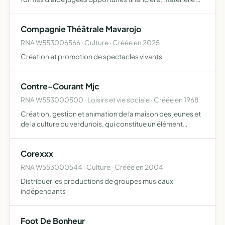
culturelle dans les conditions fixées par le réglement
intérieur
Compagnie Théâtrale Mavarojo
RNA W553006566 · Culture · Créée en 2025
Création et promotion de spectacles vivants
Contre-Courant Mjc
RNA W553000500 · Loisirs et vie sociale · Créée en 1968
Création, gestion et animation de la maison des jeunes et
de la culture du verdunois, qui constitue un élément
essentiel de la vie sociale et culturelle d'un territoire de vie
(pays de Verdun, communauté de communes, comm…
Corexxx
RNA W553000544 · Culture · Créée en 2004
Distribuer les productions de groupes musicaux
indépendants
Foot De Bonheur