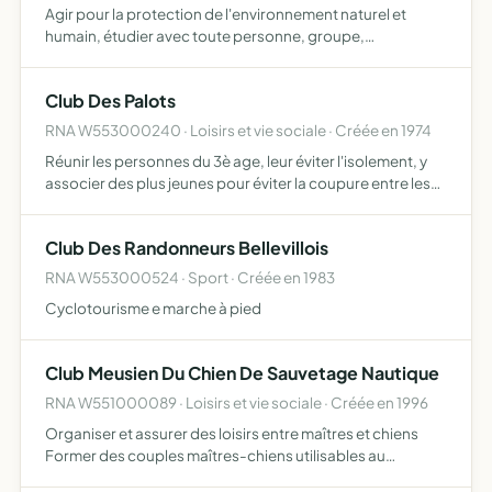
Agir pour la protection de l'environnement naturel et
humain, étudier avec toute personne, groupe,
association concernés des situations relevant du
domaine de l'environnement en vue de leur apporter son
Club Des Palots
concours, contribu…
RNA W553000240 · Loisirs et vie sociale · Créée en 1974
Réunir les personnes du 3è age, leur éviter l'isolement, y
associer des plus jeunes pour éviter la coupure entre les
différents stades de la vie, en bref résoudre en commun
les problèmes moraux et matériaux qui peuvent se…
Club Des Randonneurs Bellevillois
RNA W553000524 · Sport · Créée en 1983
Cyclotourisme e marche à pied
Club Meusien Du Chien De Sauvetage Nautique
RNA W551000089 · Loisirs et vie sociale · Créée en 1996
Organiser et assurer des loisirs entre maîtres et chiens
Former des couples maîtres-chiens utilisables au
sauvetage nautique Faire participer les membres du club