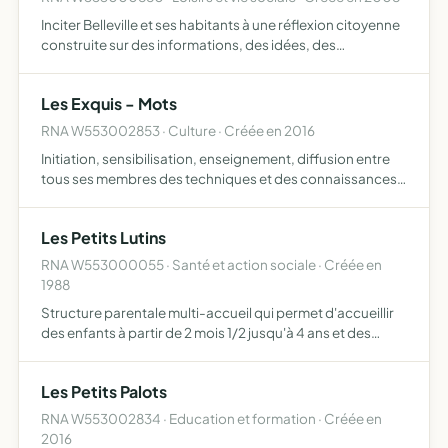
Inciter Belleville et ses habitants à une réflexion citoyenne
construite sur des informations, des idées, des
suggestions
Les Exquis - Mots
RNA W553002853 · Culture · Créée en 2016
Initiation, sensibilisation, enseignement, diffusion entre
tous ses membres des techniques et des connaissances
dans le domaine du théâtre création et diffusion de
spectacles vivants alliant plusieurs formes du théâtre af…
Les Petits Lutins
RNA W553000055 · Santé et action sociale · Créée en
1988
Structure parentale multi-accueil qui permet d'accueillir
des enfants à partir de 2 mois 1/2 jusqu'à 4 ans et des
enfants de 4 à 6 ans, le tout forme une structure d'accueil
pour un petit nombre d'enfants (maximum 16 avec…
Les Petits Palots
RNA W553002834 · Education et formation · Créée en
2016