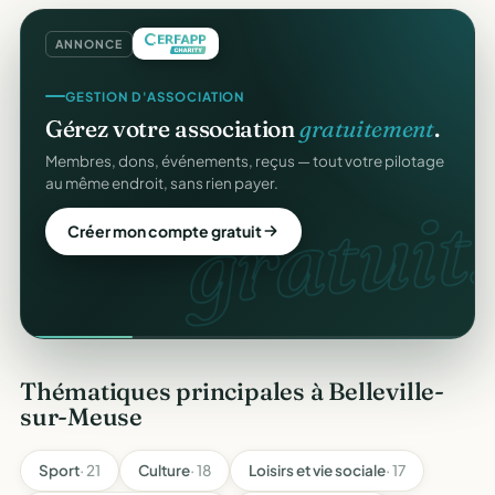
ANNONCE
GESTION D'ASSOCIATION
Gérez votre association
gratuitement
.
Membres, dons, événements, reçus — tout votre pilotage
au même endroit, sans rien payer.
gratuit.
Créer mon compte gratuit
Thématiques principales à Belleville-
sur-Meuse
Sport
· 21
Culture
· 18
Loisirs et vie sociale
· 17