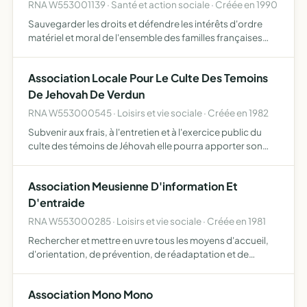
RNA W553001139 · Santé et action sociale · Créée en 1990
Sauvegarder les droits et défendre les intérêts d'ordre
matériel et moral de l'ensemble des familles françaises
dans le cadre de l'union départementale et de l'union
nationale des associations familiales (UDAF et UNAF). R…
Association Locale Pour Le Culte Des Temoins
De Jehovah De Verdun
RNA W553000545 · Loisirs et vie sociale · Créée en 1982
Subvenir aux frais, à l'entretien et à l'exercice public du
culte des témoins de Jéhovah elle pourra apporter son
aide et son assistance à toute association poursuivant un
objet identique elle pourra acquérir, aliéner, lo…
Association Meusienne D'information Et
D'entraide
RNA W553000285 · Loisirs et vie sociale · Créée en 1981
Rechercher et mettre en uvre tous les moyens d'accueil,
d'orientation, de prévention, de réadaptation et de
formation des personnes en difficultés
Association Mono Mono