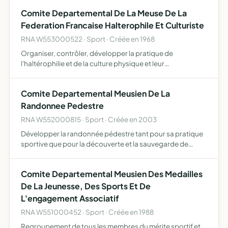
à des stages auprès du CFCTN Faire connaître le
Comite Departemental De La Meuse De La
sauvetage n…
Federation Francaise Halterophile Et Culturiste
RNA W553000522 · Sport · Créée en 1968
Organiser, contrôler, développer la pratique de
l'haltérophilie et de la culture physique et leur
enseignement, diriger, surveiller, doordonner l'activité
des associations d'haltérophilie et de culture physique
Comite Departemental Meusien De La
fonctionna…
Randonnee Pedestre
RNA W552000815 · Sport · Créée en 2003
Développer la randonnée pédestre tant pour sa pratique
sportive que pour la découverte et la sauvegarde de
l'environnement, le tourisme, les loisirs. Coordonner les
initiatives associatives, organiser les actions communes…
Comite Departemental Meusien Des Medailles
De La Jeunesse, Des Sports Et De
L'engagement Associatif
RNA W551000452 · Sport · Créée en 1988
Regroupement de tous les membres du mérite sportif et