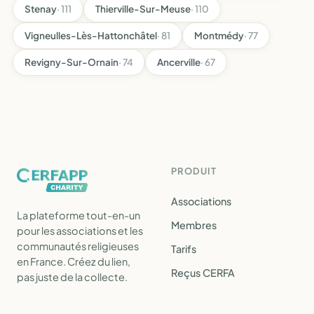
Stenay
· 111
Thierville-Sur-Meuse
· 110
Vigneulles-Lès-Hattonchâtel
· 81
Montmédy
· 77
Revigny-Sur-Ornain
· 74
Ancerville
· 67
PRODUIT
Associations
La plateforme tout-en-un
Membres
pour les associations et les
communautés religieuses
Tarifs
en France. Créez du lien,
Reçus CERFA
pas juste de la collecte.