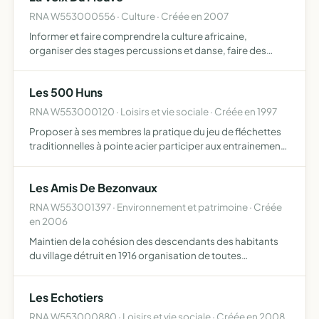
RNA W553000556 · Culture · Créée en 2007
Informer et faire comprendre la culture africaine,
organiser des stages percussions et danse, faire des
animations dans les établissements scolaires
Les 500 Huns
RNA W553000120 · Loisirs et vie sociale · Créée en 1997
Proposer à ses membres la pratique du jeu de fléchettes
traditionnelles à pointe acier participer aux entrainements
participer aux compétitions d'organiser des compétitions
de promouvoir la pratique du jeu de fléchettes t…
Les Amis De Bezonvaux
RNA W553001397 · Environnement et patrimoine · Créée
en 2006
Maintien de la cohésion des descendants des habitants
du village détruit en 1916 organisation de toutes
manifestations destinées à valoriser le site de Bezonvaux
et le souvenir
Les Echotiers
RNA W553000880 · Loisirs et vie sociale · Créée en 2008