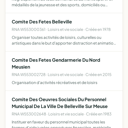
médaillés de la jeunesse et des sports, domiciliés ou
résidant dans le département de la Meuse, en vue de
maintenir et développer entre eux les liens de solidarité er
Comite Des Fetes Belleville
…
RNA W553000361 · Loisirs et vie sociale · Créée en 1978
Organiser toutes activités de loisirs, culturelles ou
artistiques dans le but d'apporter distraction et animation
à la commune
Comite Des Fetes Gendarmerie Du Nord
Meusien
RNA W553002728 · Loisirs et vie sociale · Créée en 2015
Organisation d'activités récréatives et de loisirs
Comite Des Oeuvres Sociales Du Personnel
Municipal De La Ville De Belleville Sur Meuse
RNA W553002648 · Loisirs et vie sociale · Créée en 1983
Instituer en faveur du personnel municipal toutes les
formes d'aide jugées opportunes financière, matérielle ou