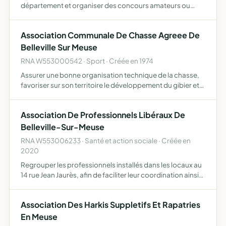
département et organiser des concours amateurs ou
profesionnels afin de donner une expansion à ce sport de
plein air
Association Communale De Chasse Agreee De
Belleville Sur Meuse
RNA W553000542 · Sport · Créée en 1974
Assurer une bonne organisation technique de la chasse,
favoriser sur son territoire le développement du gibier et
de la faune sauvage dans le respect d'un véritable
équilibre agro-sylvo-cynégétique, l'éducation
Association De Professionnels Libéraux De
cynégétiqu…
Belleville-Sur-Meuse
RNA W553006233 · Santé et action sociale · Créée en
2020
Regrouper les professionnels installés dans les locaux au
14 rue Jean Jaurès, afin de faciliter leur coordination ainsi
que la répartition des frais relatifs à l'occupation des lieux
et tous les autres moyens susceptibles…
Association Des Harkis Suppletifs Et Rapatries
En Meuse