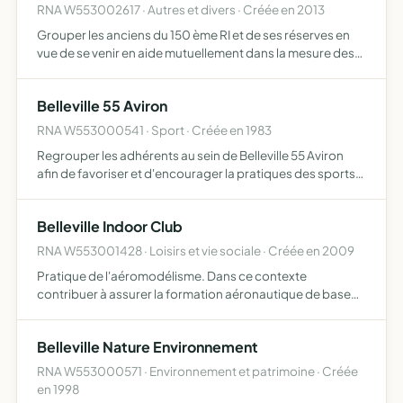
RNA W553002617 · Autres et divers · Créée en 2013
Grouper les anciens du 150 ème RI et de ses réserves en
vue de se venir en aide mutuellement dans la mesure des
moyens personnels de chacun apporter à tous l'aide de
l'amicale à l'effet de remplir le but d'entr'aide et de…
Belleville 55 Aviron
RNA W553000541 · Sport · Créée en 1983
Regrouper les adhérents au sein de Belleville 55 Aviron
afin de favoriser et d'encourager la pratiques des sports
mécaniques
Belleville Indoor Club
RNA W553001428 · Loisirs et vie sociale · Créée en 2009
Pratique de l'aéromodélisme. Dans ce contexte
contribuer à assurer la formation aéronautique de base
des jeunes par l'enseignement de l'aérolomélisme.
L'association encouragera la pratique des activités
Belleville Nature Environnement
aéromodélistes par…
RNA W553000571 · Environnement et patrimoine · Créée
en 1998