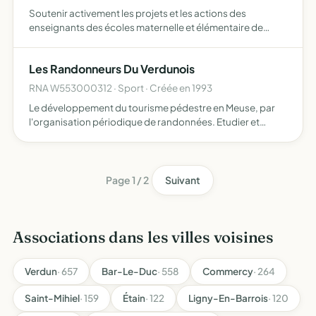
Soutenir activement les projets et les actions des
enseignants des écoles maternelle et élémentaire de
Belleville-sur-Meuse, sans se substituer au rôle
pédagogique de ceux ci organiser des évènements à
Les Randonneurs Du Verdunois
thème autour de l'é…
RNA W553000312 · Sport · Créée en 1993
Le développement du tourisme pédestre en Meuse, par
l'organisation périodique de randonnées. Etudier et
poursuivre l'aménagement, la signalisation et l'entretien
d'itinéraires pédestres, de points de vue et sites historiq…
Page 1 / 2
Suivant
Associations dans les villes voisines
Verdun
· 657
Bar-Le-Duc
· 558
Commercy
· 264
Saint-Mihiel
· 159
Étain
· 122
Ligny-En-Barrois
· 120