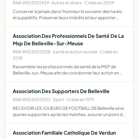
RNA W553001429 · Autres et divers · Créée en 2009
Conserver à jamais dans l'honneur le souvenir des harkis
et supplétifs. Préserver leurs intérêts et leur apporter
l'aide nécessaire. Resserrer les liens de fraternité et de
solidarité avec le monde ancien combattant. L'as…
Association Des Professionnels De Santé De La
Msp De Belleville-Sur-Meuse
RNA W553003058 · Santé et action sociale · Créée en
2018
Rassembler les professionnels de santé de la MSP de
Belleville-sur-Meuse afin de coordonner leur action en
cohérence avec le projet de santé de la MSP
Association Des Supporters De Belleville
RNA W553000523 · Sport · Créée en 1979
RECEVOIR LES JOUEURS DE FOOTBALL DE Belleville ainsi
que les supporters après les matvhes, assurer un point de
rendez-vous pour les joueurs que ce soit à l'occasion d'un
match ou nom, faciliter les rapports entre les prat…
Association Familiale Catholique De Verdun