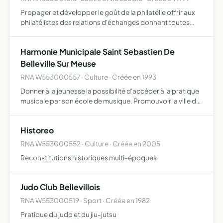
Propager et développer le goût de la philatélie offrir aux
philatélistes des relations d'échanges donnant toutes
garanties de sécurité et faciliter l'achat de tout ce qui se
rattache à la philatélie
Harmonie Municipale Saint Sebastien De
Belleville Sur Meuse
RNA W553000557 · Culture · Créée en 1993
Donner à la jeunesse la possibilité d'accéder à la pratique
musicale par son école de musique. Promouvoir la ville de
Belleville en s'engageant à participer aux cérémonies
patriotiques, militaires ou civiles organisées pa…
Historeo
RNA W553000552 · Culture · Créée en 2005
Reconstitutions historiques multi-époques
Judo Club Bellevillois
RNA W553000519 · Sport · Créée en 1982
Pratique du judo et du jiu-jutsu