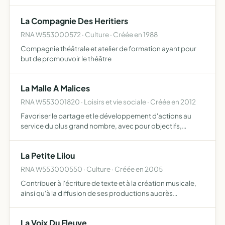
La Compagnie Des Heritiers
RNA W553000572 · Culture · Créée en 1988
Compagnie théâtrale et atelier de formation ayant pour
but de promouvoir le théâtre
La Malle A Malices
RNA W553001820 · Loisirs et vie sociale · Créée en 2012
Favoriser le partage et le développement d'actions au
service du plus grand nombre, avec pour objectifs,
l'échange de savoirs et de savoir-faire, d'actions de
solidarité et de formations dans un esprit de tolérance et
La Petite Lilou
d'e…
RNA W553000550 · Culture · Créée en 2005
Contribuer à l'écriture de texte et à la création musicale,
ainsi qu'à la diffusion de ses productions auorès
notamment des structures pédagogiques, de formation
sociale et d'éducation, l'organisation sera par ailleurs
La Voix Du Fleuve
am…