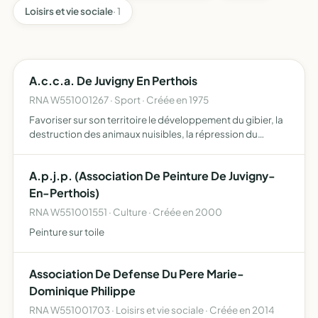
Loisirs et vie sociale
· 1
A.c.c.a. De Juvigny En Perthois
RNA W551001267 · Sport · Créée en 1975
Favoriser sur son territoire le développement du gibier, la
destruction des animaux nuisibles, la répression du
braconnage, l'éducation cynégétique de ses membres
dans le respect des propriétés et des récoltes et, en
A.p.j.p. (Association De Peinture De Juvigny-
géné…
En-Perthois)
RNA W551001551 · Culture · Créée en 2000
Peinture sur toile
Association De Defense Du Pere Marie-
Dominique Philippe
RNA W551001703 · Loisirs et vie sociale · Créée en 2014