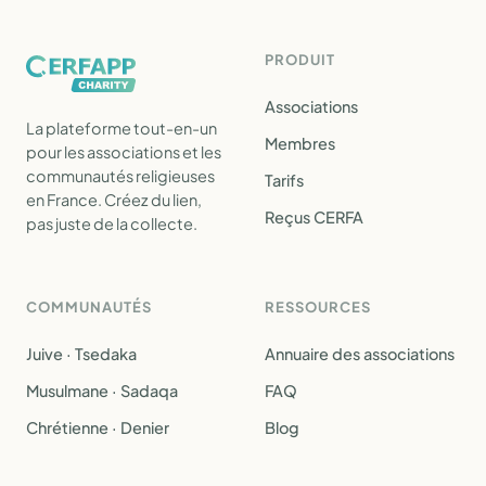
PRODUIT
Associations
La plateforme tout-en-un
Membres
pour les associations et les
communautés religieuses
Tarifs
en France. Créez du lien,
Reçus CERFA
pas juste de la collecte.
COMMUNAUTÉS
RESSOURCES
Juive · Tsedaka
Annuaire des associations
Musulmane · Sadaqa
FAQ
Chrétienne · Denier
Blog