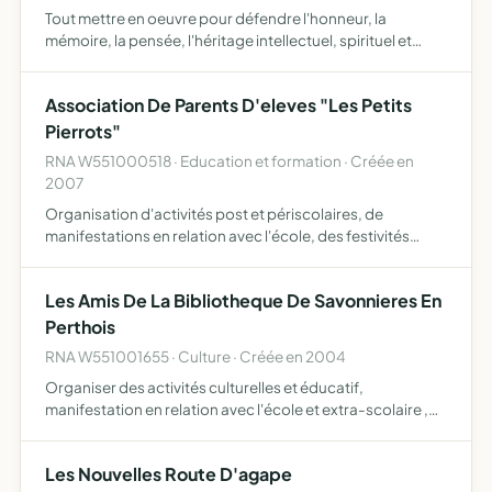
Tout mettre en oeuvre pour défendre l'honneur, la
mémoire, la pensée, l'héritage intellectuel, spirituel et
humain du père Marie-Dominique Philippe (1912-2006),
tant en ce qui concerne sa personne que ses
Association De Parents D'eleves "Les Petits
engagements spir…
Pierrots"
RNA W551000518 · Education et formation · Créée en
2007
Organisation d'activités post et périscolaires, de
manifestations en relation avec l'école, des festivités
diverses, de voyages pédagogiques et de manifestation
sportives
Les Amis De La Bibliotheque De Savonnieres En
Perthois
RNA W551001655 · Culture · Créée en 2004
Organiser des activités culturelles et éducatif,
manifestation en relation avec l'école et extra-scolaire ,
vente occasionnelles, adresse sociale chez madame la
présidente
Les Nouvelles Route D'agape