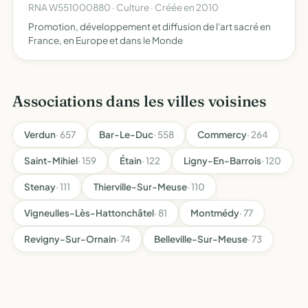
RNA W551000880 · Culture · Créée en 2010
Promotion, développement et diffusion de l'art sacré en
France, en Europe et dans le Monde
Associations dans les villes voisines
Verdun
· 657
Bar-Le-Duc
· 558
Commercy
· 264
Saint-Mihiel
· 159
Étain
· 122
Ligny-En-Barrois
· 120
Stenay
· 111
Thierville-Sur-Meuse
· 110
Vigneulles-Lès-Hattonchâtel
· 81
Montmédy
· 77
Revigny-Sur-Ornain
· 74
Belleville-Sur-Meuse
· 73