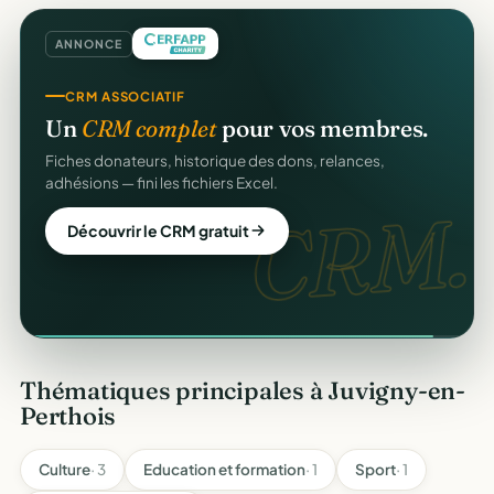
ANNONCE
CRM ASSOCIATIF
Un
CRM complet
pour vos membres.
Fiches donateurs, historique des dons, relances,
adhésions — fini les fichiers Excel.
CRM.
Découvrir le CRM gratuit
Thématiques principales à Juvigny-en-
Perthois
Culture
· 3
Education et formation
· 1
Sport
· 1