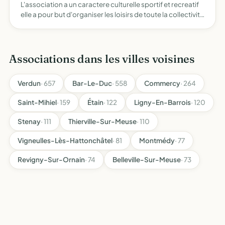
L'association a un caractere culturelle sportif et recreatif
elle a pour but d'organiser les loisirs de toute la collectivité
renforcer par tous les moyens la solidarité morale de tous
les habitants developper l education…
Associations dans les villes voisines
Verdun
· 657
Bar-Le-Duc
· 558
Commercy
· 264
Saint-Mihiel
· 159
Étain
· 122
Ligny-En-Barrois
· 120
Stenay
· 111
Thierville-Sur-Meuse
· 110
Vigneulles-Lès-Hattonchâtel
· 81
Montmédy
· 77
Revigny-Sur-Ornain
· 74
Belleville-Sur-Meuse
· 73