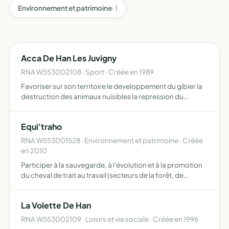
Environnement et patrimoine
· 1
Acca De Han Les Juvigny
RNA W553002108 · Sport · Créée en 1989
Favoriser sur son territoire le developpement du gibier la
destruction des animaux nuisibles la repression du
braconnage l'education cynégétique de ses membres
dans le respect des proprietes et recoltes en general
Equi'traho
assurer…
RNA W553001528 · Environnement et patrimoine · Créée
en 2010
Participer à la sauvegarde, à l'évolution et à la promotion
du cheval de trait au travail (secteurs de la forêt, de
l'agriculture, du nettoyage des villes, du transport),
fédérer les corps de métiers utilisant le cheval d…
La Volette De Han
RNA W553002109 · Loisirs et vie sociale · Créée en 1996