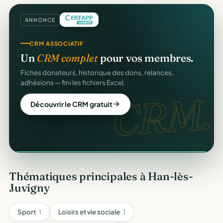
ANNONCE
COLLECTE DE DONS
CRM ASSOCIATIF
Collectez des dons
en ligne
.
Un
CRM complet
pour vos membres.
Campagnes, paiement sécurisé, reçu fiscal instantané
Fiches donateurs, historique des dons, relances,
pour chaque donateur. 100 % gratuit.
adhésions — fini les fichiers Excel.
dons
CRM.
Lancer ma collecte
Découvrir le CRM gratuit
Thématiques principales à Han-lès-
Juvigny
Sport
· 1
Loisirs et vie sociale
· 1