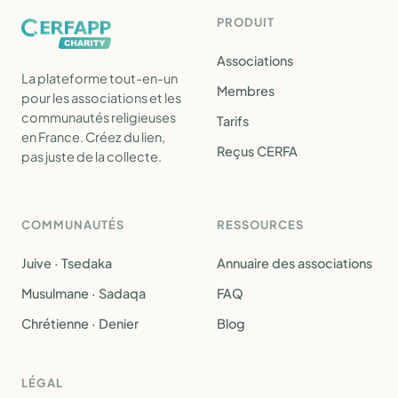
PRODUIT
Associations
La plateforme tout-en-un
Membres
pour les associations et les
communautés religieuses
Tarifs
en France. Créez du lien,
Reçus CERFA
pas juste de la collecte.
COMMUNAUTÉS
RESSOURCES
Juive · Tsedaka
Annuaire des associations
Musulmane · Sadaqa
FAQ
Chrétienne · Denier
Blog
LÉGAL