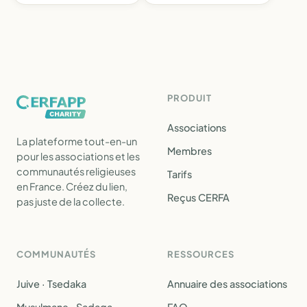
PRODUIT
Associations
La plateforme tout-en-un
Membres
pour les associations et les
communautés religieuses
Tarifs
en France. Créez du lien,
Reçus CERFA
pas juste de la collecte.
COMMUNAUTÉS
RESSOURCES
Juive · Tsedaka
Annuaire des associations