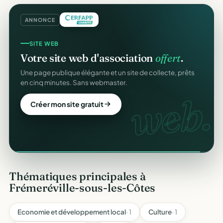
ANNONCE
SITE WEB
Votre site web d'association
offert
.
Une page publique élégante et un site de collecte, prêts
en cinq minutes. Sans webmaster.
web.
Créer mon site gratuit
Thématiques principales à
Frémeréville-sous-les-Côtes
Economie et développement local
· 1
Culture
· 1