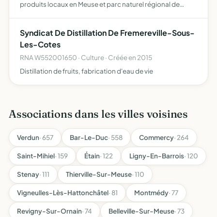
produits locaux en Meuse et parc naturel régional de
Lorraine
Syndicat De Distillation De Fremereville-Sous-
Les-Cotes
RNA W552001650 · Culture · Créée en 2015
Distillation de fruits, fabrication d'eau de vie
Associations dans les villes voisines
Verdun
· 657
Bar-Le-Duc
· 558
Commercy
· 264
Saint-Mihiel
· 159
Étain
· 122
Ligny-En-Barrois
· 120
Stenay
· 111
Thierville-Sur-Meuse
· 110
Vigneulles-Lès-Hattonchâtel
· 81
Montmédy
· 77
Revigny-Sur-Ornain
· 74
Belleville-Sur-Meuse
· 73