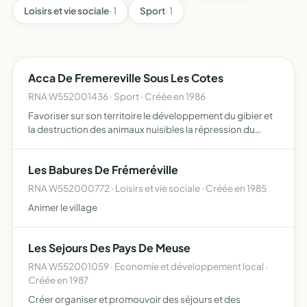
Loisirs et vie sociale
· 1
Sport
· 1
Acca De Fremereville Sous Les Cotes
RNA W552001436 · Sport · Créée en 1986
Favoriser sur son territoire le développement du gibier et
la destruction des animaux nuisibles la répression du
braconnage l'éducation cygénétique de ses membres
dans le respect des propriétés et des récoltes et en
Les Babures De Frémeréville
génér…
RNA W552000772 · Loisirs et vie sociale · Créée en 1985
Animer le village
Les Sejours Des Pays De Meuse
RNA W552001059 · Economie et développement local ·
Créée en 1987
Créer organiser et promouvoir des séjours et des