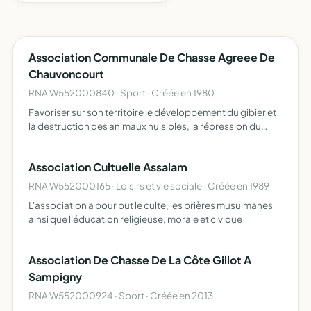
Association Communale De Chasse Agreee De
Chauvoncourt
RNA W552000840 · Sport · Créée en 1980
Favoriser sur son territoire le développement du gibier et
la destruction des animaux nuisibles, la répression du
braconnage, l'éducation cynégétique de ses membres
dans le respect des propriétés et des récoltes et, en gé…
Association Cultuelle Assalam
RNA W552000165 · Loisirs et vie sociale · Créée en 1989
L'association a pour but le culte, les prières musulmanes
ainsi que l'éducation religieuse, morale et civique
Association De Chasse De La Côte Gillot A
Sampigny
RNA W552000924 · Sport · Créée en 2013