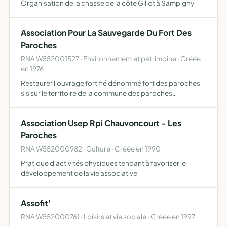
Organisation de la chasse de la côte Gillot à Sampigny
Association Pour La Sauvegarde Du Fort Des
Paroches
RNA W552001527 · Environnement et patrimoine · Créée
en 1976
Restaurer l'ouvrage fortifié dénommé fort des paroches
sis sur le territoire de la commune des paroches
arrondissement de commercy département de la meuse
et conserver le souvenir des soldats qui l'ont occupé
Association Usep Rpi Chauvoncourt - Les
pendant la g…
Paroches
RNA W552000982 · Culture · Créée en 1990
Pratique d'activités physiques tendant à favoriser le
développement de la vie associative
Assofit'
RNA W552000761 · Loisirs et vie sociale · Créée en 1997