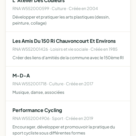
L' Atelier Des Couleurs
RNA W552000599 · Culture · Créée en 2004
Développer et pratiquer les arts plastiques (dessin,
peinture, collage)
Les Amis Du 150 Ri Chauvoncourt Et Environs
RNA W552001426 · Loisirs et vie sociale · Créée en 1985
Créer des liens d'amitiés de la commune avec le 150ème RI
M-D-A
RNA W552001718 · Culture · Créée en 2017
Musique, danse, associées
Performance Cycling
RNA W552004906 · Sport · Créée en 2019
Encourager, développer et promouvoir la pratique du
sport cycliste sous différentes formes