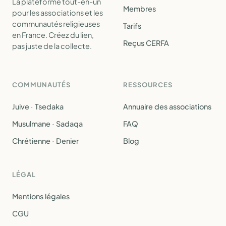
La plateforme tout-en-un
Membres
pour les associations et les
communautés religieuses
Tarifs
en France. Créez du lien,
Reçus CERFA
pas juste de la collecte.
COMMUNAUTÉS
RESSOURCES
Juive · Tsedaka
Annuaire des associations
Musulmane · Sadaqa
FAQ
Chrétienne · Denier
Blog
LÉGAL
Mentions légales
CGU