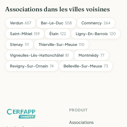
Associations dans les villes voisines
Verdun
· 657
Bar-Le-Duc
· 558
Commercy
· 264
Saint-Mihiel
· 159
Étain
· 122
Ligny-En-Barrois
· 120
Stenay
· 111
Thierville-Sur-Meuse
· 110
Vigneulles-Lès-Hattonchâtel
· 81
Montmédy
· 77
Revigny-Sur-Ornain
· 74
Belleville-Sur-Meuse
· 73
PRODUIT
Associations