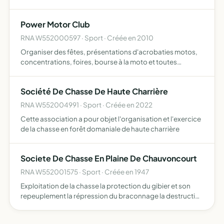
Power Motor Club
RNA W552000597 · Sport · Créée en 2010
Organiser des fêtes, présentations d'acrobaties motos,
concentrations, foires, bourse à la moto et toutes
manifestations motorisées, entraide, solidarité, échange
d'expériences, sécurité deux roues motorisées, participer
Société De Chasse De Haute Charrière
…
RNA W552004991 · Sport · Créée en 2022
Cette association a pour objet l'organisation et l'exercice
de la chasse en forêt domaniale de haute charrière
Societe De Chasse En Plaine De Chauvoncourt
RNA W552001575 · Sport · Créée en 1947
Exploitation de la chasse la protection du gibier et son
repeuplement la répression du braconnage la destruction
des animaux nuisibles