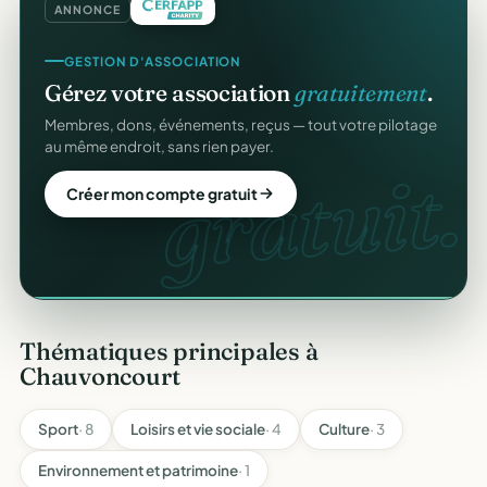
ANNONCE
REÇUS FISCAUX
GESTION D'ASSOCIATION
Vos reçus
CERFA
automatiques.
Gérez votre association
gratuitement
.
Générés et envoyés à vos donateurs en un clic,
Membres, dons, événements, reçus — tout votre pilotage
conformes au modèle officiel n°11580.
au même endroit, sans rien payer.
CERFA
gratuit.
Automatiser mes reçus
Créer mon compte gratuit
Thématiques principales à
Chauvoncourt
Sport
· 8
Loisirs et vie sociale
· 4
Culture
· 3
Environnement et patrimoine
· 1