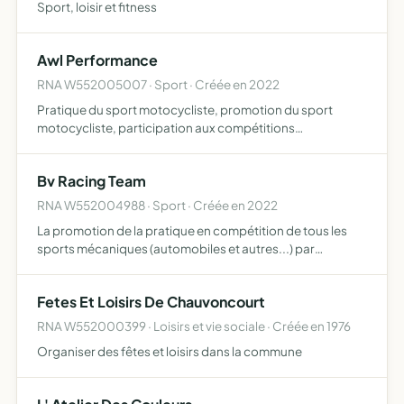
Sport, loisir et fitness
Awl Performance
RNA W552005007 · Sport · Créée en 2022
Pratique du sport motocycliste, promotion du sport
motocycliste, participation aux compétitions
motocyclistes, aide à l'équipement des pilotes
Bv Racing Team
RNA W552004988 · Sport · Créée en 2022
La promotion de la pratique en compétition de tous les
sports mécaniques (automobiles et autres...) par
l'encadrement éducatif, matériel ou financier apporté à
des pilotes amateurs accompagner et soutenir
Fetes Et Loisirs De Chauvoncourt
financièrement e…
RNA W552000399 · Loisirs et vie sociale · Créée en 1976
Organiser des fêtes et loisirs dans la commune