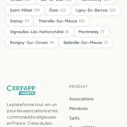
Saint-Mihiel
· 159
Étain
· 122
Ligny-En-Barrois
· 120
Stenay
· 111
Thierville-Sur-Meuse
· 110
Vigneulles-Lès-Hattonchâtel
· 81
Montmédy
· 77
Revigny-Sur-Ornain
· 74
Belleville-Sur-Meuse
· 73
PRODUIT
Associations
La plateforme tout-en-un
Membres
pour les associations et les
communautés religieuses
Tarifs
en France. Créez du lien,