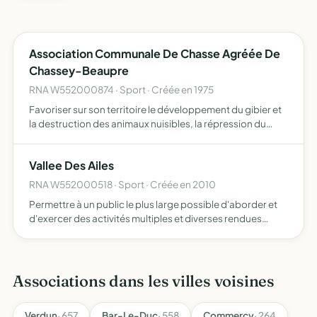
Association Communale De Chasse Agréée De
Chassey-Beaupre
RNA W552000874 · Sport · Créée en 1975
Favoriser sur son territoire le développement du gibier et
la destruction des animaux nuisibles, la répression du
braconnage, l'éducation cynégétique de ses membres
dans le respect des propriétés et des récoltes et en gén…
Vallee Des Ailes
RNA W552000518 · Sport · Créée en 2010
Permettre à un public le plus large possible d'aborder et
d'exercer des activités multiples et diverses rendues
possibles par l'utilisation de l'ULTRA LEGER MOTORISE
destiné à découvrir et promouvoir le patrimoine et le p…
Associations dans les villes voisines
Verdun
· 657
Bar-Le-Duc
· 558
Commercy
· 264