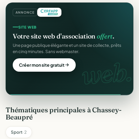
ANNONCE
SITE WEB
Votre site web d'association
offert
.
Une page publique élégante et un site de collecte, prêts
en cinq minutes. Sans webmaster.
web.
Créer mon site gratuit
Thématiques principales à Chassey-
Beaupré
Sport
· 2