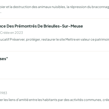
ibier et la destruction des animaux nuisibles, la répression du bracon
…
nce Des Prémontrés De Brieulles-Sur-Meuse
 Créée en 2023
ucatif Préserver, protéger, restaurer le site Mettre en valeur ce patrimoin
mses"
 1983
rer les liens d'amitié entre les habitants par des activités communes, cré