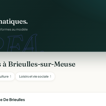
ation
offert
.
atiques.
web.
FA.
prêts en cinq minutes.
onformes au modèle
 à Brieulles-sur-Meuse
ulture
· 1
Loisirs et vie sociale
· 1
 De Brieulles