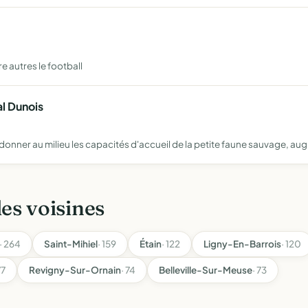
e autres le football
l Dunois
donner au milieu les capacités d'accueil de la petite faune sauvage, au
les voisines
· 264
Saint-Mihiel
· 159
Étain
· 122
Ligny-En-Barrois
· 120
77
Revigny-Sur-Ornain
· 74
Belleville-Sur-Meuse
· 73