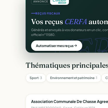
ANNONCE
SITE WEB
REÇUS FISCAUX
Votre site web d'associ
Vos reçus
CERFA
autom
CER
Une page publique élégante et un site de collecte, 
Générés et envoyés à vos donateurs en un clic, c
Sans webmaster.
officiel n°11580.
Créer mon site gratuit
Automatiser mes reçus
Thématiques principales
Sport
· 3
Environnement et patrimoine
· 1
C
Association Communale De Chasse Agreee
RNA W553000060 · Sport · Créée en 1974