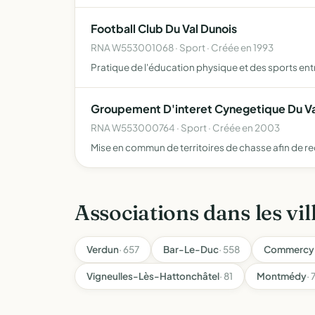
Football Club Du Val Dunois
RNA W553001068 · Sport · Créée en 1993
Pratique de l'éducation physique et des sports entr
Groupement D'interet Cynegetique Du Va
RNA W553000764 · Sport · Créée en 2003
Mise en commun de territoires de chasse afin de re
Associations dans les vil
Verdun
· 657
Bar-Le-Duc
· 558
Commercy
Vigneulles-Lès-Hattonchâtel
· 81
Montmédy
· 