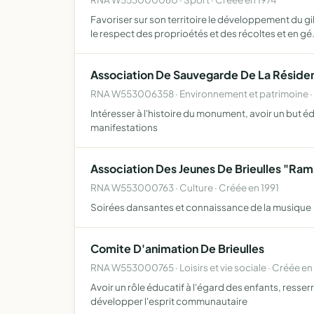
Favoriser sur son territoire le développement du g
le respect des proprioétés et des récoltes et en gé
Association De Sauvegarde De La Réside
RNA W553006358 · Environnement et patrimoine ·
Intéresser à l'histoire du monument, avoir un but éd
manifestations
Association Des Jeunes De Brieulles "Ra
RNA W553000763 · Culture · Créée en 1991
Soirées dansantes et connaissance de la musique
Comite D'animation De Brieulles
RNA W553000765 · Loisirs et vie sociale · Créée en
Avoir un rôle éducatif à l'égard des enfants, resser
développer l'esprit communautaire