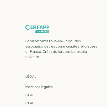
La plateforme tout-en-un pour les
associations et les communautés religieuses
en France. Créez du lien, pas juste de la
collecte.
LÉGAL
Mentions légales
CGU
CGV