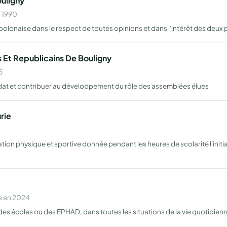
uligny
n 1990
polonaise dans le respect de toutes opinions et dans l'intérêt des deux 
 Et Republicains De Bouligny
5
ndat et contribuer au développement du rôle des assemblées élues
rie
 physique et sportive donnée pendant les heures de scolarité l'initiati
e en 2024
des écoles ou des EPHAD, dans toutes les situations de la vie quotidien