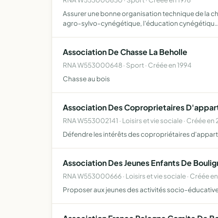
Assurer une bonne organisation technique de la chas
agro-sylvo-cynégétique, l'éducation cynégétiqu
Association De Chasse La Beholle
RNA W553000648 · Sport · Créée en 1994
Chasse au bois
Association Des Coproprietaires D'appar
RNA W553002141 · Loisirs et vie sociale · Créée en
Défendre les intérêts des copropriétaires d'appar
Association Des Jeunes Enfants De Boulig
RNA W553000666 · Loisirs et vie sociale · Créée en
Proposer aux jeunes des activités socio-éducative