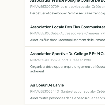
Association France Pologne Comite De Bo
RNA W553000709 · Loisirs et vie sociale · Créée e
Perpétuer et développer l'amitié séculaire franco-
Association Locale Des Elus Communistes
RNA W553000662 · Autres et divers · Créée en 199
Aider les élus dans l'accomplissement de leur ma
Association Sportive Du College P Et M Cu
RNA W553001539 · Sport · Créée en 1980
Organiser développer en prolongement de l'éducation
adhèrent
Au Coeur De La Vie
RNA W553006440 · Santé et action sociale · Créé
Aider toutes personnes dans le besoin que ce soit 