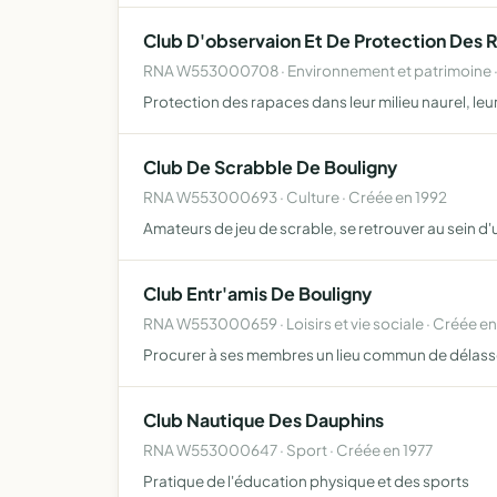
Club D'observaion Et De Protection Des 
RNA W553000708 · Environnement et patrimoine ·
Protection des rapaces dans leur milieu naurel, leur
Club De Scrabble De Bouligny
RNA W553000693 · Culture · Créée en 1992
Amateurs de jeu de scrable, se retrouver au sein d'
Club Entr'amis De Bouligny
RNA W553000659 · Loisirs et vie sociale · Créée en
Procurer à ses membres un lieu commun de délasse
Club Nautique Des Dauphins
RNA W553000647 · Sport · Créée en 1977
Pratique de l'éducation physique et des sports