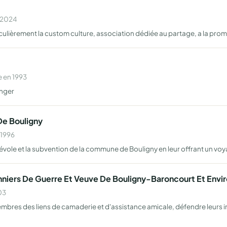
n 2024
lièrement la custom culture, association dédiée au partage, a la pr
 en 1993
anger
De Bouligny
 1996
bénévole et la subvention de la commune de Bouligny en leur offrant un v
niers De Guerre Et Veuve De Bouligny-Baroncourt Et Envir
03
embres des liens de camaderie et d'assistance amicale, défendre leurs int