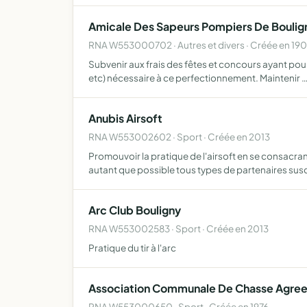
Amicale Des Sapeurs Pompiers De Boulig
RNA W553000702 · Autres et divers · Créée en 19
Subvenir aux frais des fêtes et concours ayant pou
etc) nécessaire à ce perfectionnement. Maintenir 
Anubis Airsoft
RNA W553002602 · Sport · Créée en 2013
Promouvoir la pratique de l'airsoft en se consacra
autant que possible tous types de partenaires su
Arc Club Bouligny
RNA W553002583 · Sport · Créée en 2013
Pratique du tir à l'arc
Association Communale De Chasse Agree
RNA W553000650 · Sport · Créée en 1976