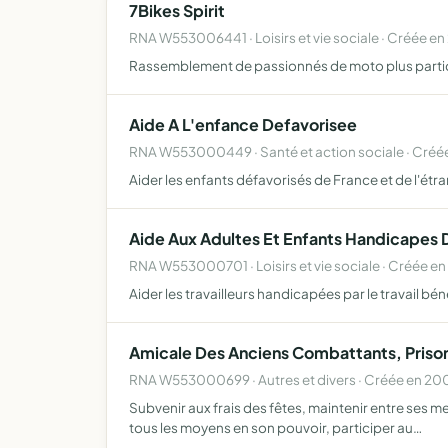
7Bikes Spirit
RNA W553006441 · Loisirs et vie sociale · Créée e
Rassemblement de passionnés de moto plus particu
Aide A L'enfance Defavorisee
RNA W553000449 · Santé et action sociale · Créée
Aider les enfants défavorisés de France et de l'étr
Aide Aux Adultes Et Enfants Handicapes 
RNA W553000701 · Loisirs et vie sociale · Créée en
Aider les travailleurs handicapées par le travail 
Amicale Des Anciens Combattants, Prison
RNA W553000699 · Autres et divers · Créée en 20
Subvenir aux frais des fêtes, maintenir entre ses m
tous les moyens en son pouvoir, participer au…