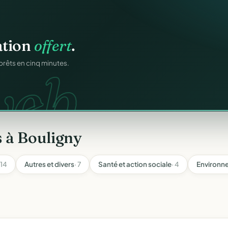
atiques.
FA.
onformes au modèle
 à Bouligny
 14
Autres et divers
· 7
Santé et action sociale
· 4
Environne