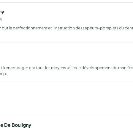
ny
09
r but le perfectionnement et l'instruction dessapeurs-pompiers du centr
…
nt à encourager par tous les moyens utiles le développement de manifesta
scep…
e De Bouligny