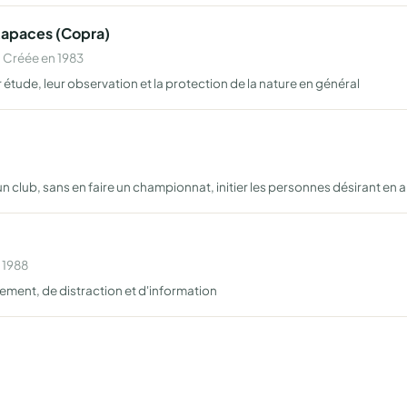
Rapaces (Copra)
 Créée en 1983
 étude, leur observation et la protection de la nature en général
un club, sans en faire un championnat, initier les personnes désirant en 
 1988
ment, de distraction et d'information