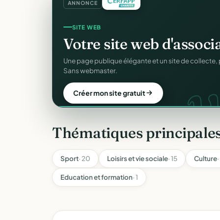
ANNONCE
REÇUS FISCAUX
Vos reçus
CERFA
autom
CER
Générés et envoyés à vos donateurs en un clic, c
officiel n°11580.
Automatiser mes reçus
Thématiques principales
Sport
· 20
Loisirs et vie sociale
· 15
Culture
·
Education et formation
· 1