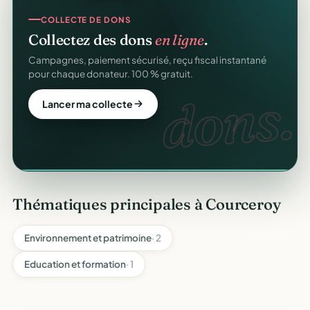
SITE WEB
COLLECTE DE DONS
Votre site web d'association
offert
.
Collectez des dons
en ligne
.
Une page publique élégante et un site de collecte, prêts
Campagnes, paiement sécurisé, reçu fiscal instantané
en cinq minutes. Sans webmaster.
pour chaque donateur. 100 % gratuit.
web
dons.
Créer mon site gratuit
Lancer ma collecte
Thématiques principales à Courceroy
Environnement et patrimoine
· 2
Education et formation
· 1