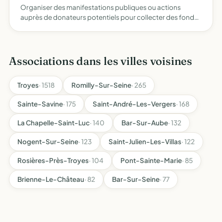
Organiser des manifestations publiques ou actions
auprès de donateurs potentiels pour collecter des fonds
destinés à la restauration de l'église de Courceroy la
Fondation du Patrimoine est seule habilitée à recevoir les
d…
Associations dans les villes voisines
Troyes
· 1518
Romilly-Sur-Seine
· 265
Sainte-Savine
· 175
Saint-André-Les-Vergers
· 168
La Chapelle-Saint-Luc
· 140
Bar-Sur-Aube
· 132
Nogent-Sur-Seine
· 123
Saint-Julien-Les-Villas
· 122
Rosières-Près-Troyes
· 104
Pont-Sainte-Marie
· 85
Brienne-Le-Château
· 82
Bar-Sur-Seine
· 77