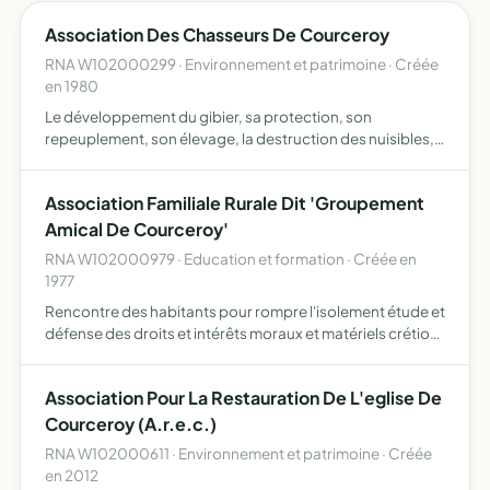
Association Des Chasseurs De Courceroy
RNA W102000299 · Environnement et patrimoine · Créée
en 1980
Le développement du gibier, sa protection, son
repeuplement, son élevage, la destruction des nuisibles,
la répression du braconnage
Association Familiale Rurale Dit 'Groupement
Amical De Courceroy'
RNA W102000979 · Education et formation · Créée en
1977
Rencontre des habitants pour rompre l'isolement étude et
défense des droits et intérêts moraux et matériels crétion
de services d'aides
Association Pour La Restauration De L'eglise De
Courceroy (A.r.e.c.)
RNA W102000611 · Environnement et patrimoine · Créée
en 2012