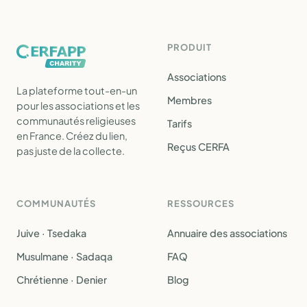
PRODUIT
Associations
La plateforme tout-en-un
Membres
pour les associations et les
communautés religieuses
Tarifs
en France. Créez du lien,
Reçus CERFA
pas juste de la collecte.
COMMUNAUTÉS
RESSOURCES
Juive · Tsedaka
Annuaire des associations
Musulmane · Sadaqa
FAQ
Chrétienne · Denier
Blog