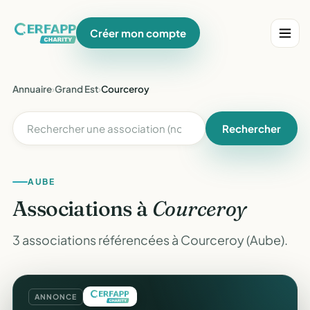
Créer mon compte
Annuaire
›
Grand Est
›
Courceroy
Rechercher
AUBE
Associations à
Courceroy
3 associations référencées à Courceroy (Aube).
ANNONCE