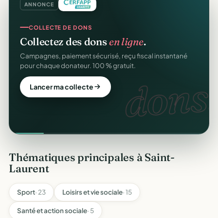
ANNONCE
COLLECTE DE DONS
Collectez des dons
en ligne
.
Campagnes, paiement sécurisé, reçu fiscal instantané
pour chaque donateur. 100 % gratuit.
dons.
Lancer ma collecte
Thématiques principales à Saint-
Laurent
Sport
· 23
Loisirs et vie sociale
· 15
Santé et action sociale
· 5