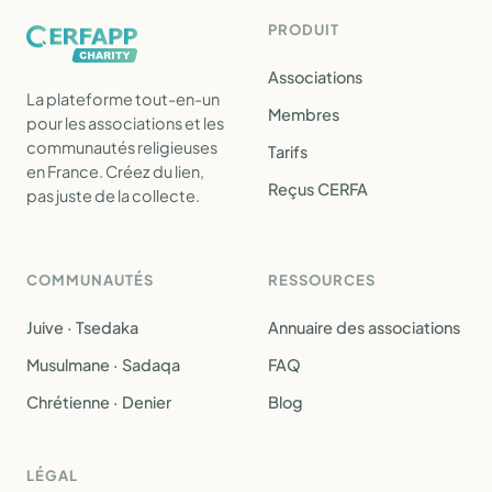
PRODUIT
Associations
La plateforme tout-en-un
Membres
pour les associations et les
communautés religieuses
Tarifs
en France. Créez du lien,
Reçus CERFA
pas juste de la collecte.
COMMUNAUTÉS
RESSOURCES
Juive · Tsedaka
Annuaire des associations
Musulmane · Sadaqa
FAQ
Chrétienne · Denier
Blog
LÉGAL