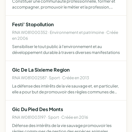
Constituer une communauté professionnelle, former et
accompagner, promouvoir le métier et la profession,
dynamiser l'innovation et la recherche
Festi' Stopollution
RNA W081000352 · Environnement et patrimoine · Créée
en 2006
Sensibiliser le tout public à l'environnement et au
développement durable à travers diverses manifestations
Gic De La Sixieme Region
RNA W081002587 · Sport · Créée en 2013
La défense des intérêts de la vie sauvage et, en particulier,
elle a pour but de promouvoir des règles communes de
gestion des espèces animales sauvages d'étudier les
modes et méthodes de chasse les plus aptes à
Gic Du Pied Des Monts
permettre…
RNA W081003197 · Sport · Créée en 2016
Défense des intérêts de la vie sauvage promouvoir les
règles communes de gestion des espèces animales