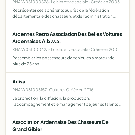
RNA W081000826 · Loisirs et vie sociale · Créée en 2003
Représenter ses adhérents auprès de la fédération
départementale des chasseurs et de l'administration.
Créer des liens de convivialité entre traqueurs et
détenteurs de droit de chasse . Créer une structure
Ardennes Retro Association Des Belles Voitures
d'entraide.
Ardennaises A.b.v.a.
RNA W081000623 · Loisirs et vie sociale · Créée en 2001
Rassembler les possesseurs de vehicules a moteur de
plus de 25 ans
Arlisa
RNA W081003157 · Culture · Créée en 2016
La promotion, la diffusion, la production,
l'accompagnement et le management de jeunes talents et
artistes de la scène musicale et culturelle, la création et
l'organisation d'évènements complémentaires ou
Association Ardennaise Des Chasseurs De
connexes
Grand Gibier