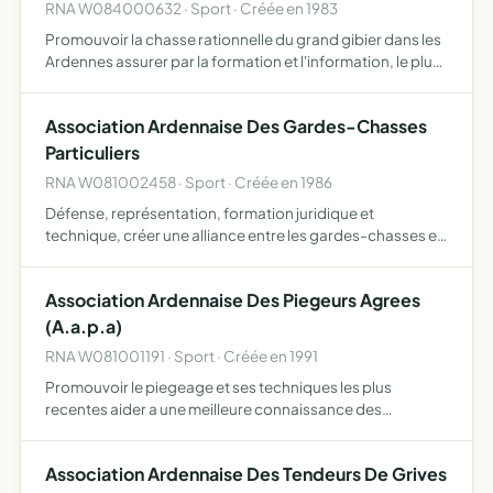
RNA W084000632 · Sport · Créée en 1983
Promouvoir la chasse rationnelle du grand gibier dans les
Ardennes assurer par la formation et l'information, le plus
haut degré possible de compétence et de sportivité à se
adhérents obtenir ou maintenir dans tous les ma…
Association Ardennaise Des Gardes-Chasses
Particuliers
RNA W081002458 · Sport · Créée en 1986
Défense, représentation, formation juridique et
technique, créer une alliance entre les gardes-chasses et
constituer un réseau d auxiliaires des gardes de l'office
national de la chasse.
Association Ardennaise Des Piegeurs Agrees
(A.a.p.a)
RNA W081001191 · Sport · Créée en 1991
Promouvoir le piegeage et ses techniques les plus
recentes aider a une meilleure connaissance des
predateurs piegeables.
Association Ardennaise Des Tendeurs De Grives