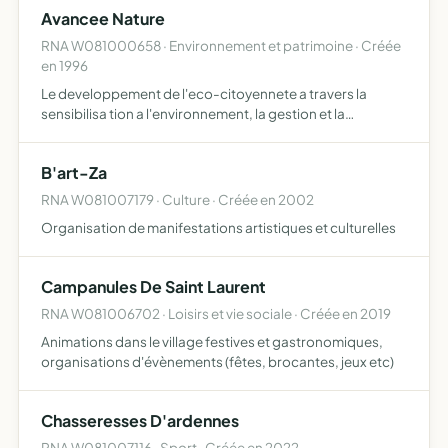
Avancee Nature
RNA W081000658 · Environnement et patrimoine · Créée
en 1996
Le developpement de l'eco-citoyennete a travers la
sensibilisa tion a l'environnement, la gestion et la
protection de la nature en prolongement de l'activite
educative de l'etablissement, l'appr
B'art-Za
RNA W081007179 · Culture · Créée en 2002
Organisation de manifestations artistiques et culturelles
Campanules De Saint Laurent
RNA W081006702 · Loisirs et vie sociale · Créée en 2019
Animations dans le village festives et gastronomiques,
organisations d'évènements (fêtes, brocantes, jeux etc)
Chasseresses D'ardennes
RNA W081007116 · Sport · Créée en 2022