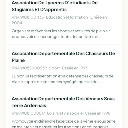
Association De Lyceens D'etudiants De
Stagiaires Et D'apprentis
RNA W081001135 · Education et formation · Créée en
2004
Organiser et favoriser les sports et activités de plein air
promouvoir et encourager toutes les activités et
manifestations entrant dans le cadre de l'éducation
socioculturelle de prolonger les actions d'animation et
Association Departementale Des Chasseurs De
d'ex…
Plaine
RNA W082000539 · Sport · Créée en 1993
L'union, la représentation et la défense des chasseurs de
plaine auprès des instances cynégétiques et de
l'administration, l'organisation de la chasse en plaine, l
aménagement des teritoires, le repeuplement, la lutte
Association Departementale Des Veneurs Sous
con…
Terre Ardennais
RNA W081000817 · Loisirs et vie sociale · Créée en 1998
Promouvoir et défendre l'exercice de la vénerie sous terre
en maintenir et perpétuer les traditions encourager et