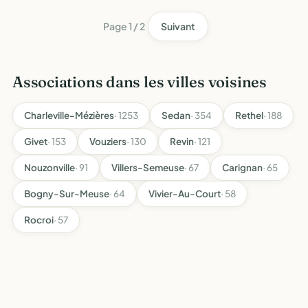
chasse…
Page 1 / 2
Suivant
Associations dans les villes voisines
Charleville-Mézières
· 1253
Sedan
· 354
Rethel
· 188
Givet
· 153
Vouziers
· 130
Revin
· 121
Nouzonville
· 91
Villers-Semeuse
· 67
Carignan
· 65
Bogny-Sur-Meuse
· 64
Vivier-Au-Court
· 58
Rocroi
· 57