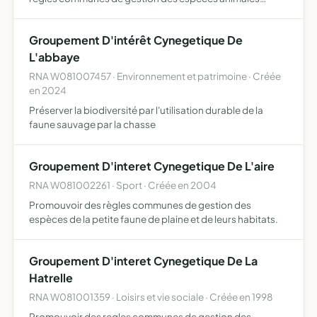
sauvages d'étudier les modes et méthodes de chasse les
plus aptes à permettre la mise en oeuvre de ses règles,
Groupement D'intérêt Cynegetique De
ainsi qu…
L'abbaye
RNA W081007457 · Environnement et patrimoine · Créée
en 2024
Préserver la biodiversité par l'utilisation durable de la
faune sauvage par la chasse
Groupement D'interet Cynegetique De L'aire
RNA W081002261 · Sport · Créée en 2004
Promouvoir des règles communes de gestion des
espèces de la petite faune de plaine et de leurs habitats.
Groupement D'interet Cynegetique De La
Hatrelle
RNA W081001359 · Loisirs et vie sociale · Créée en 1998
Promouvoir des regles communes de gestion des