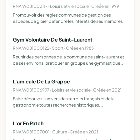
RNA W081002117 · Loisirs et vie sociale · Créée en 1999
Promouvoir des regles communes de gestion des
especes de gibier defendre les interets de ses membres
Gym Volontaire De Saint-Laurent
RNA W081000122 · Sport · Créée en 1985
Reunir des personnes de la commune de saint-laurent et
de ses environs, pratiquer en groupe une gymnastique
volontaire et d'en- tretien, organiser diverses activites
physiques a caractere spor- tif et collectif.
L'amicale De La Grappe
RNA W081006997 · Loisirs et vie sociale · Créée en 2021
Faire découvrir l'univers des terroirs français et de la
gastronomie toutes recherches historiques,
géographiques se rapportant aux arts culinaires
traditionnels à l'oenologie et plus généralement la
L'or En Patch
promotion des terroir…
RNA W081007001 · Culture · Créée en 2021