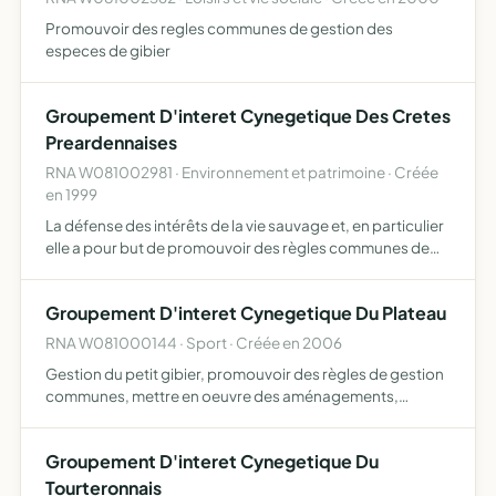
Promouvoir des regles communes de gestion des
especes de gibier
Groupement D'interet Cynegetique Des Cretes
Preardennaises
RNA W081002981 · Environnement et patrimoine · Créée
en 1999
La défense des intérêts de la vie sauvage et, en particulier
elle a pour but de promouvoir des règles communes de
gestion des espèces animales d'étudier les modes et
méthodes de chasse les plus aptes à permettre la mise e…
Groupement D'interet Cynegetique Du Plateau
RNA W081000144 · Sport · Créée en 2006
Gestion du petit gibier, promouvoir des règles de gestion
communes, mettre en oeuvre des aménagements,
étendre les connaissances sur le petit gibier, défendre les
intérêts de ses membres
Groupement D'interet Cynegetique Du
Tourteronnais