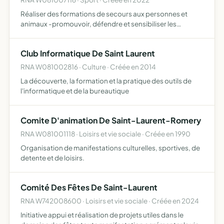
Réaliser des formations de secours aux personnes et
animaux -promouvoir, défendre et sensibiliser les
différents modes de chasse -participer à la gestion des
espèces animales dans le cadre de l'équilibre de la nature,
Club Informatique De Saint Laurent
par…
RNA W081002816 · Culture · Créée en 2014
La découverte, la formation et la pratique des outils de
l'informatique et de la bureautique
Comite D'animation De Saint-Laurent-Romery
RNA W081001118 · Loisirs et vie sociale · Créée en 1990
Organisation de manifestations culturelles, sportives, de
detente et de loisirs.
Comité Des Fêtes De Saint-Laurent
RNA W742008600 · Loisirs et vie sociale · Créée en 2024
Initiative appui et réalisation de projets utiles dans le