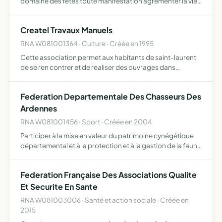
domaine des fêtes toute manifestation agrémenter la vie
de la population et de constituer une attraction pour le
public soucieuse de respecter toutes les opinions …
Createl Travaux Manuels
RNA W081001364 · Culture · Créée en 1995
Cette association permet aux habitants de saint-laurent
de se ren contrer et de realiser des ouvrages dans
differents groupes de travail manuel (p ID te a sel,
moulage en pl ID tre, travaux d'aiguilles, peinture.).
Federation Departementale Des Chasseurs Des
Ardennes
RNA W081001456 · Sport · Créée en 2004
Participer à la mise en valeur du patrimoine cynégétique
départemental et à la protection et à la gestion de la faune
sauvage ainsi que de ses habitats elle assure la promotion
et la défense de la chasse ainsi que des int…
Federation Française Des Associations Qualite
Et Securite En Sante
RNA W081003006 · Santé et action sociale · Créée en
2015