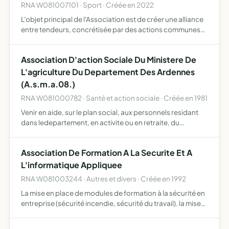
RNA W081007101 · Sport · Créée en 2022
L'objet principal de l'Association est de créer une alliance
entre tendeurs, concrétisée par des actions communes
se prolongeant dans le temps, sans empiéter sur les droits
et prérogatives de l'OFB, la Fédération Départem…
Association D'action Sociale Du Ministere De
L'agriculture Du Departement Des Ardennes
(A.s.m.a.08.)
RNA W081000782 · Santé et action sociale · Créée en 1981
Venir en aide, sur le plan social, aux personnels residant
dans ledepartement, en activite ou en retraite, du
ministere de l'agri- culture et des organismes qui en
dependent directement, les etabli
Association De Formation A La Securite Et A
L'informatique Appliquee
RNA W081003244 · Autres et divers · Créée en 1992
La mise en place de modules de formation à la sécurité en
entreprise (sécurité incendie, sécurité du travail). la mise
en place de modules de formation à l'hygiène et aux
conditions de travail (hygiène en restauration col…