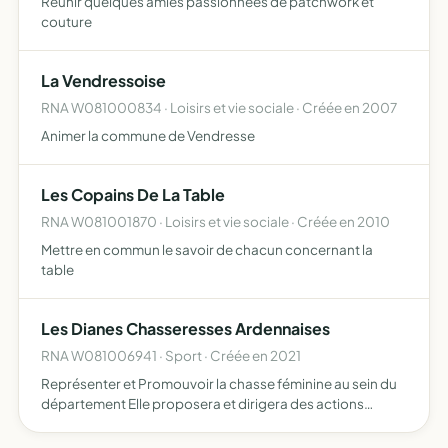
Réunir quelques amies passionnées de patchwork et
couture
La Vendressoise
RNA W081000834 · Loisirs et vie sociale · Créée en 2007
Animer la commune de Vendresse
Les Copains De La Table
RNA W081001870 · Loisirs et vie sociale · Créée en 2010
Mettre en commun le savoir de chacun concernant la
table
Les Dianes Chasseresses Ardennaises
RNA W081006941 · Sport · Créée en 2021
Représenter et Promouvoir la chasse féminine au sein du
département Elle proposera et dirigera des actions
valorisant l'échange, le partage et la transmission des
connaissances et des valeurs, autour du thème de la