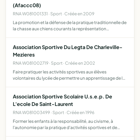
(Afaccc08)
RNA W081001331 · Sport · Créée en 2009
La promotion et la défense de la pratique traditionnelle de
la chasse aux chiens courants la représentation
permanente de ses adhérents et des chasseurs aux
chiens courants du département auprès des pouvoirs
Association Sportive Du Legta De Charleville-
publics et de…
Mezieres
RNA W081002719 · Sport · Créée en 2002
Faire pratiquer les activités sportives aux élèves
volontaires du lycée de permettre un apprentissage de la
vie associative de participer aux compétitions organisées
par l'unss de contribuer à la formation des élèves par …
Association Sportive Scolaire U.s.e.p. De
L'ecole De Saint-Laurent
RNA W081003499 · Sport · Créée en 1996
Former les enfants à la responsabilité, au civisme, à
l'autonomie par la pratique d'activités sportives et de
pleine nature, d'activités socio-culturelles dans le cadre
d'un fonctionnement démocratique elle contribue à l'…