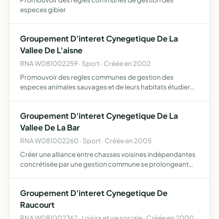
especes gibier
Groupement D'interet Cynegetique De La
Vallee De L'aisne
RNA W081002259 · Sport · Créée en 2002
Promouvoir des regles communes de gestion des
especes animales sauvages et de leurs habitats étudier
les modes et méthodes de chasse les plus aptes à
permettre la mise en oeuvre de ces règles ainsi que les
Groupement D'interet Cynegetique De La
projets d'aména…
Vallee De La Bar
RNA W081002260 · Sport · Créée en 2005
Créer une alliance entre chasses voisines indépendantes
concrétisée par une gestion commune se prolongeant
dans le temps
Groupement D'interet Cynegetique De
Raucourt
RNA W081002362 · Loisirs et vie sociale · Créée en 2000