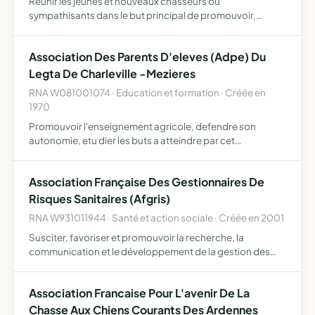
Réunir les jeunes et nouveaux chasseurs ou
sympathisants dans le but principal de promouvoir,
améliorer, faciliter et pérenniser l'exercice de l'activité
cynégétique par les chasseurs du département cette
Association Des Parents D'eleves (Adpe) Du
association oeuv…
Legta De Charleville -Mezieres
RNA W081001074 · Education et formation · Créée en
1970
Promouvoir l'enseignement agricole, defendre son
autonomie, etu dier les buts a atteindre par cet
enseignement, etudier, promouvoir et gerer, si
necessaire, toutes organisations extrascolaires
Association Française Des Gestionnaires De
interessant les eleves et le…
Risques Sanitaires (Afgris)
RNA W931011944 · Santé et action sociale · Créée en 2001
Susciter, favoriser et promouvoir la recherche, la
communication et le développement de la gestion des
risques en rapport avec le domaine de la santé.
organisation de rencontres entre professionnels, de
Association Francaise Pour L'avenir De La
conférence, de voy…
Chasse Aux Chiens Courants Des Ardennes