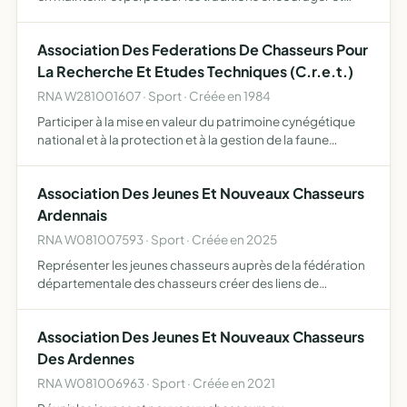
développer l'élevage et l'utilisation des races de chiens
terriers, (LOF ou pas) participer au maintien des…
Association Des Federations De Chasseurs Pour
La Recherche Et Etudes Techniques (C.r.e.t.)
RNA W281001607 · Sport · Créée en 1984
Participer à la mise en valeur du patrimoine cynégétique
national et à la protection et à la gestion de la faune
sauvage ainsi que ses habitats assurer la promotion et la
défense de la chasse ainsi que des intérêts de l'e…
Association Des Jeunes Et Nouveaux Chasseurs
Ardennais
RNA W081007593 · Sport · Créée en 2025
Représenter les jeunes chasseurs auprès de la fédération
départementale des chasseurs créer des liens de
convivialité contribuer à la formation des jeunes
chasseurs par l'animation et la participation à des ateliers,
Association Des Jeunes Et Nouveaux Chasseurs
des …
Des Ardennes
RNA W081006963 · Sport · Créée en 2021