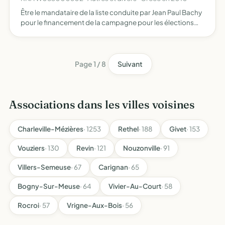
Être le mandataire de la liste conduite par Jean Paul Bachy
pour le financement de la campagne pour les élections
régionales des 14 et 21 mars 2010 conformément à la loi
90-55 du 15 janvier 1990 modifiée
Page 1 / 8
Suivant
Associations dans les villes voisines
Charleville-Mézières
· 1253
Rethel
· 188
Givet
· 153
Vouziers
· 130
Revin
· 121
Nouzonville
· 91
Villers-Semeuse
· 67
Carignan
· 65
Bogny-Sur-Meuse
· 64
Vivier-Au-Court
· 58
Rocroi
· 57
Vrigne-Aux-Bois
· 56