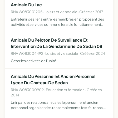
Amicale Du Lac
RNA W083001205 · Loisirs et vie sociale · Créée en 2017
Entretenir des liens entre les membres en proposant des
activités et services comme le ferait le fonctionnement
d'un comité d'entreprise
Amicale Du Peloton De Surveillance Et
Intervention De La Gendarmerie De Sedan 08
RNA W083004492 · Loisirs et vie sociale · Créée en 2024
Gérer les activités de l'unité
Amicale Du Personnel Et Ancien Personnel
Lycee Du Chateau De Sedan
RNA W083000909 · Education et formation · Créée en
2014
Unir par des relations amicales le personnel et ancien
personnel organiser des rassemblements festifs, repas,
réunions entretenir des relations avec les associations