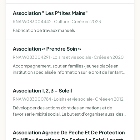
Association " Les P'tites Mains"
RNA W083004442 · Culture · Créée en 2023
Fabrication de travaux manuels
Association « Prendre Soin »
RNA W083004291 · Loisirs et vie sociale · Créée en 2020
Accompagnement, soutien familles-jeunes placés en
institution spécialisée information sur le droit de l'enfant
et des familles aide au rapprochement familial aide et
accompagnement des mineurs vers l'insertion
Association 1,2,3 - Soleil
professionn…
RNA W083000784 · Loisirs et vie sociale · Créée en 2012
Développer des actions dont des animations et de
favoriser le mixité social. Le but est d'organiser aussi des
concerts, soirées lotos brocantes, des déplacements,
des sorties, pique nique, voyages, concerts soirées
Association Agreee De Peche Et De Protection
dansan…
Du Milieu Aquatique De Sedan Le Soleil Levant