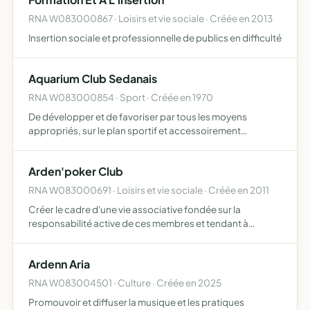
RNA W083000867 · Loisirs et vie sociale · Créée en 2013
Insertion sociale et professionnelle de publics en difficulté
Aquarium Club Sedanais
RNA W083000854 · Sport · Créée en 1970
De développer et de favoriser par tous les moyens
appropriés, sur le plan sportif et accessoirement
artistique ou scientifique, la connaissance du monde
subaquatique ainsi que la pratique de tous les sports et
Arden'poker Club
activités s…
RNA W083000691 · Loisirs et vie sociale · Créée en 2011
Créer le cadre d'une vie associative fondée sur la
responsabilité active de ces membres et tendant à
instaurer entre eux un lien d'amitié et de respect
promouvoir le poker, mettre en avant ses valeurs de
Ardenn Aria
compétition et de…
RNA W083004501 · Culture · Créée en 2025
Promouvoir et diffuser la musique et les pratiques