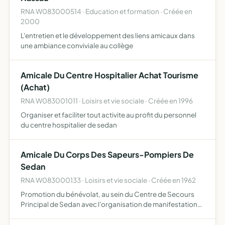
RNA W083000514 · Education et formation · Créée en
2000
L'entretien et le développement des liens amicaux dans
une ambiance conviviale au collège
Amicale Du Centre Hospitalier Achat Tourisme
(Achat)
RNA W083001011 · Loisirs et vie sociale · Créée en 1996
Organiser et faciliter tout activite au profit du personnel
du centre hospitalier de sedan
Amicale Du Corps Des Sapeurs-Pompiers De
Sedan
RNA W083000133 · Loisirs et vie sociale · Créée en 1962
Promotion du bénévolat, au sein du Centre de Secours
Principal de Sedan avec l'organisation de manifestations
internes, ou externes au Centre de Secours, avec ou sans
l'ouverture de ces manifestations au public