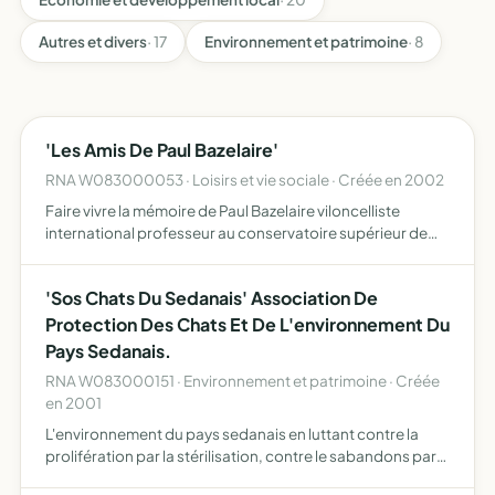
Autres et divers
· 17
Environnement et patrimoine
· 8
'Les Amis De Paul Bazelaire'
RNA W083000053 · Loisirs et vie sociale · Créée en 2002
Faire vivre la mémoire de Paul Bazelaire viloncelliste
international professeur au conservatoire supérieur de
Paris né à sedan le 4 mars 1886 décédé à Paris le 11
décembre 1958
'Sos Chats Du Sedanais' Association De
Protection Des Chats Et De L'environnement Du
Pays Sedanais.
RNA W083000151 · Environnement et patrimoine · Créée
en 2001
L'environnement du pays sedanais en luttant contre la
prolifération par la stérilisation, contre le sabandons par
des campagnes d'information et la recherche des