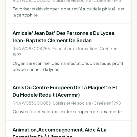
RNA W083000380 · Loisirs et vie sociale · Créée en 1945
Favoriser et développer le gout et l'étude de la philatélie et
la cartophilie
Amicale' Jean Bat' Des Personnels Du Lycee
Jean-Baptiste Clement De Sedan
RNA W083004256 · Education et formation · Créée en
1993
Organiser et animer des manifestations diverses au profit
des personnels du lycee
Amis Du Centre Europeen De La Maquette Et
Du Modele Reduit (Acemmr)
RNA W083000083 · Loisirs et vie sociale · Créée en 1998
Oeuvrer à la création du centre européen de la maquette
Animation,Accompagnement,Aide À La
Formation Et À L'insertion