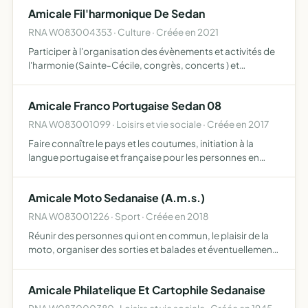
apparentées du pays et de l'étranger aider à l'organisa…
Amicale Fil'harmonique De Sedan
RNA W083004353 · Culture · Créée en 2021
Participer à l'organisation des évènements et activités de
l'harmonie (Sainte-Cécile, congrès, concerts ) et
organiser des moments de convivialité entre les musiciens
lors de ces activités, favoriser l'échange avec les au…
Amicale Franco Portugaise Sedan 08
RNA W083001099 · Loisirs et vie sociale · Créée en 2017
Faire connaître le pays et les coutumes, initiation à la
langue portugaise et française pour les personnes en
difficulté création d un club sportif (foot et handisport)
distribution de soupe chaude aux sans-abri avec une …
Amicale Moto Sedanaise (A.m.s.)
RNA W083001226 · Sport · Créée en 2018
Réunir des personnes qui ont en commun, le plaisir de la
moto, organiser des sorties et balades et éventuellement
des manifestations diverses dans le but d apporter des
recettes qui permettront une participation financièr…
Amicale Philatelique Et Cartophile Sedanaise