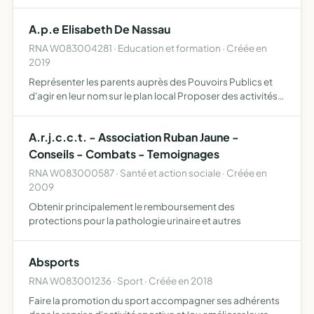
l'association exerce plusieurs activités, location solidaire
de véhicules, microcrédit social, auto-école s…
A.p.e Elisabeth De Nassau
RNA W083004281 · Education et formation · Créée en
2019
Représenter les parents auprès des Pouvoirs Publics et
d'agir en leur nom sur le plan local Proposer des activités
festives, sportives, culturelles à l'intention des élèves et de
leurs familles destinées à soutenir l'acti…
A.r.j.c.c.t. - Association Ruban Jaune -
Conseils - Combats - Temoignages
RNA W083000587 · Santé et action sociale · Créée en
2009
Obtenir principalement le remboursement des
protections pour la pathologie urinaire et autres
Absports
RNA W083001236 · Sport · Créée en 2018
Faire la promotion du sport accompagner ses adhérents