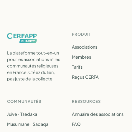
PRODUIT
Associations
La plateforme tout-en-un
Membres
pour les associations et les
communautés religieuses
Tarifs
en France. Créez du lien,
Reçus CERFA
pas juste de la collecte.
COMMUNAUTÉS
RESSOURCES
Juive · Tsedaka
Annuaire des associations
Musulmane · Sadaqa
FAQ