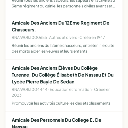
Réunir tous les anciens sapeurs, les sapeurs en activité au
3ème régiment du génie, les personnels civiles ayant servi
ou servant dans l'une des composantes du génie combat,
infrastructure et sécurité en vue de maintenir …
Amicale Des Anciens Du 12Eme Regiment De
Chasseurs.
RNA W083000685 · Autres et divers · Créée en 1947
Réunir les anciens du 12ème chasseurs, entretenir le culte
des morts aider les veuves et leurs enfants.
Amicale Des Anciens Élèves Du Collège
Turenne, Du Collège Élisabeth De Nassau Et Du
Lycée Pierre Bayle De Sedan
RNA W083004444 · Education et formation · Créée en
2023
Promouvoir les activités culturelles des établissements
Amicale Des Personnels Du College E. De
Nassau