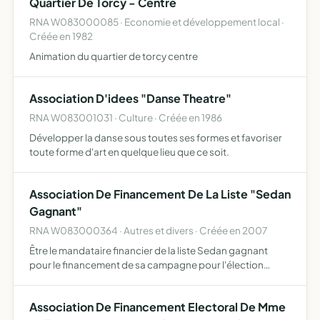
Quartier De Torcy - Centre
RNA W083000085 · Economie et développement local ·
Créée en 1982
Animation du quartier de torcy centre
Association D'idees "Danse Theatre"
RNA W083001031 · Culture · Créée en 1986
Développer la danse sous toutes ses formes et favoriser
toute forme d'art en quelque lieu que ce soit.
Association De Financement De La Liste "Sedan
Gagnant"
RNA W083000364 · Autres et divers · Créée en 2007
Être le mandataire financier de la liste Sedan gagnant
pour le financement de sa campagne pour l'élection
municipale prévue les 9 et 16 mars 2008 sur le commune
de Sedan (08200)
Association De Financement Electoral De Mme