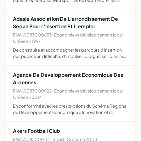
dans la reprise d'activité sportive et/ou améliorer leurs
qualités physique dans un but de bien-être permettre au
plus grand nombre d'accéder à la pratique sportive
Adasie Association De L'arrondissement De
Sedan Pour L'insertion Et L'emploi
RNA W083000653 · Economie et développement local ·
Créée en 1997
De construire et accompagner les parcours d'insertion
des publics en difficulté, d'impulser, d'organiser, d'animer
et de coordonner des actions de formation, l'ADASIE
pourra éventuellement au vue des besoins du territoire…
Agence De Developpement Economique Des
Ardennes
RNA W083000922 · Economie et développement local ·
Créée en 2014
En conformité avec les prescriptions du Schéma Régional
de Développement Economique d Innovation et d
Internationalisation de la Région Grand Est, et en liaison
étroite avec les EPCI du département des Ardennes et la
Akers Football Club
Cham…
RNA W083000114 · Sport · Créée en 2004