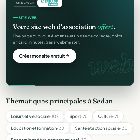
ANNONCE
SITE WEB
Votre site web d'association
offert
.
Une page publique élégante et un site de collecte, prêts
en cinq minutes. Sans webmaster.
web.
Créer mon site gratuit
Thématiques principales à Sedan
Loisirs et vie sociale
· 102
Sport
· 75
Culture
· 71
Education et formation
· 30
Santé et action sociale
· 30
Economie et développement local
· 20