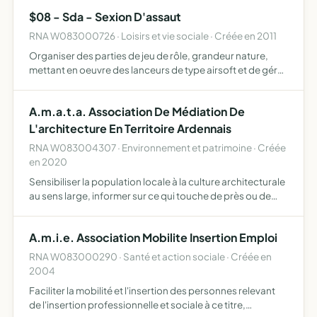
solutions adaptées en répondant aux signalements des
$08 - Sda - Sexion D'assaut
chats …
RNA W083000726 · Loisirs et vie sociale · Créée en 2011
Organiser des parties de jeu de rôle, grandeur nature,
mettant en oeuvre des lanceurs de type airsoft et de gérer
les besoins inhérents à cette activité
A.m.a.t.a. Association De Médiation De
L'architecture En Territoire Ardennais
RNA W083004307 · Environnement et patrimoine · Créée
en 2020
Sensibiliser la population locale à la culture architecturale
au sens large, informer sur ce qui touche de près ou de
loin à l'architecture, promouvoir la qualité architecturale
et urbaine locale, ouvrir le dialogue sur l…
A.m.i.e. Association Mobilite Insertion Emploi
RNA W083000290 · Santé et action sociale · Créée en
2004
Faciliter la mobilité et l'insertion des personnes relevant
de l'insertion professionnelle et sociale à ce titre,