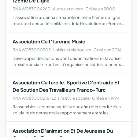
12Ème De Ligne
RNA W083004260 · Autres et divers · Créée en 2000
L association ardennaise napoléonienne 12ème de ligne
reproduit des unités militaires de la Révolution au Premier
de l Empire et du Second Empire pour cela, l association
ardennaise napoléonienne 12me de ligne, associatio…
Association Cult'turenne Music
RNA W083000905 · Loisirs et vie sociale · Créée en 2014
Développer des actions dont des animations et favoriser
la mixité sociale le but est d'organiser aussi des concerts
de tous styles, soirées, lotos, brocantes mais également
d'organiser des déplacements, des sorties, pique…
Association Culturelle, Sportive D'entraide Et
De Soutien Des Travailleurs Franco-Turc
RNA W083000216 · Loisirs et vie sociale · Créée en 1994
Rassembler la communauté turque afin de la rendre plus
solidaire de permettre le rapporchement entre les
travailleurs turcs et français l'association a également
pour but l'organisation d'activités socio-culturelles et sp…
Association D'animation Et De Jeunesse Du