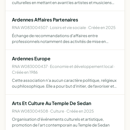
culturelles en mettant en avant les artistes et musiciens
locaux, nationaux et internationaux
Ardennes Affaires Partenaires
RNA W083004507 · Loisirs et vie sociale · Créée en 2025
Échange de recommandations d'affaires entre
professionnels notamment des activités de mise en
relation de professionnels, de formation, d'animation,
d'organisation d'événements et de publications
Ardennes Europe
RNA W083000437 · Economie et développement local ·
Créée en 1986
Cette association n'a aucun caractère politique, religieux
ou philosophique. Elle a pour but d'initier, de favoriser et
de faciliter toute forme d'échange entre les Ardennes et
les divers pays de la communauté européenne,…
Arts Et Culture Au Temple De Sedan
RNA W083004508 · Culture · Créée en 2025
Organisation d'événements culturels et artistique,
promotion de l'art contemporain au Temple de Sedan