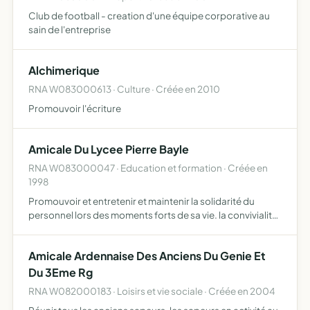
Club de football - creation d'une équipe corporative au
sain de l'entreprise
Alchimerique
RNA W083000613 · Culture · Créée en 2010
Promouvoir l'écriture
Amicale Du Lycee Pierre Bayle
RNA W083000047 · Education et formation · Créée en
1998
Promouvoir et entretenir et maintenir la solidarité du
personnel lors des moments forts de sa vie. la convivialité
en rassemblant tous les personnels travaillant ou ayant
travaillé au lycée Pierre Bayle
Amicale Ardennaise Des Anciens Du Genie Et
Du 3Eme Rg
RNA W082000183 · Loisirs et vie sociale · Créée en 2004