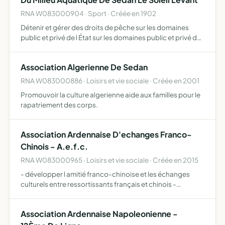
RNA W083000904 · Sport · Créée en 1902
Détenir et gérer des droits de pêche sur les domaines
public et privé de l État sur les domaines public et privé de
collectivités locales sur les domaines privés de
propriétaires sur ses propres propriétés- participer act…
Association Algerienne De Sedan
RNA W083000886 · Loisirs et vie sociale · Créée en 2001
Promouvoir la culture algerienne aide aux familles pour le
rapatriement des corps.
Association Ardennaise D'echanges Franco-
Chinois - A.e.f.c.
RNA W083000965 · Loisirs et vie sociale · Créée en 2015
- développer l amitié franco-chinoise et les échanges
culturels entre ressortissants français et chinois -
favoriser l accès à l enseignement des langues des deux
pays - favoriser l information sur les connaissances histo…
Association Ardennaise Napoleonienne -