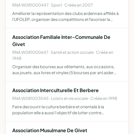
RNA W081000447 · Sport · Créée en 2007
Améliorer la représentation des clubs ardennais affiliés à
l'UFOLEP, organiser des compétitions et favoriser la
fonctionnement de chaque club (commandes groupées,
prêt ou achat de matériel, etc)
Association Familiale Inter-Communale De
Givet
RNA W081000647 · Santé et action sociale · Créée en
1948
Organiser des bourses aux vêtements, aux occasions,
aux jouets, aux livres et vinyles (5 bourses par an) aider
avec le produit des bourses, cotisations et subventions,
des associations à bit humanitaire, des personnes en …
Association Interculturelle Et Berbere
RNA W081003045 · Loisirs et vie sociale · Créée en 1998
Faire decouvrir la culture berbère et orientale à la
population elle a aussi l'objectif de lutter contre
l'analphabétisation
Association Musulmane De Givet