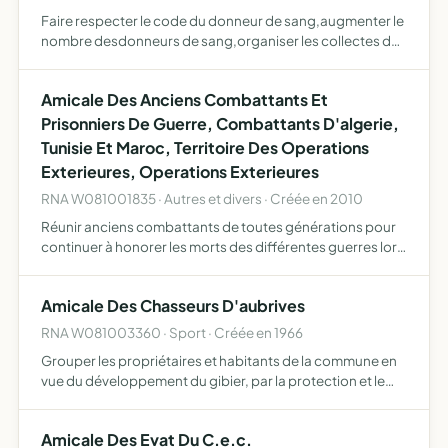
Faire respecter le code du donneur de sang,augmenter le
nombre desdonneurs de sang,organiser les collectes de
sang,soutenir les interets des adherents,examiner tous
litiges pouvant survenir au sein de l'amicale.
Amicale Des Anciens Combattants Et
Prisonniers De Guerre, Combattants D'algerie,
Tunisie Et Maroc, Territoire Des Operations
Exterieures, Operations Exterieures
RNA W081001835 · Autres et divers · Créée en 2010
Réunir anciens combattants de toutes générations pour
continuer à honorer les morts des différentes guerres lors
de cérémomies patriotiques, religieuses et venir en aide
aux anciens combattants en difficultés ou leur veuv…
Amicale Des Chasseurs D'aubrives
RNA W081003360 · Sport · Créée en 1966
Grouper les propriétaires et habitants de la commune en
vue du développement du gibier, par la protection et le
repeuplement, l'élevage et la destruction des nuisibles, la
répression du braconnage et l'exploitation ration…
Amicale Des Evat Du C.e.c.