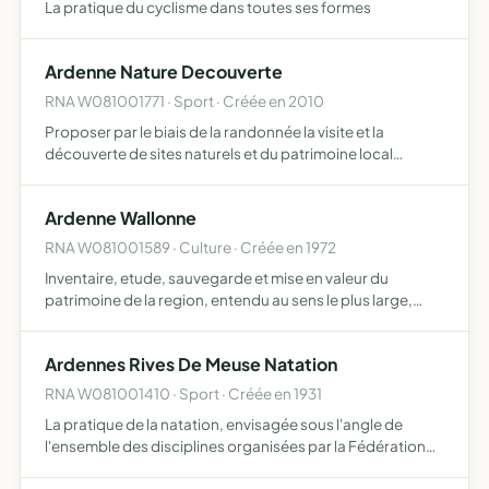
La pratique du cyclisme dans toutes ses formes
Ardenne Nature Decouverte
RNA W081001771 · Sport · Créée en 2010
Proposer par le biais de la randonnée la visite et la
découverte de sites naturels et du patrimoine local
ardennais
Ardenne Wallonne
RNA W081001589 · Culture · Créée en 1972
Inventaire, etude, sauvegarde et mise en valeur du
patrimoine de la region, entendu au sens le plus large,
monumental, intellectuelou spirituel dans ses traditions,
sa langue et son expression communautaire ou sociale, a
Ardennes Rives De Meuse Natation
…
RNA W081001410 · Sport · Créée en 1931
La pratique de la natation, envisagée sous l'angle de
l'ensemble des disciplines organisées par la Fédération
Française de Natation l'organisation, le développement