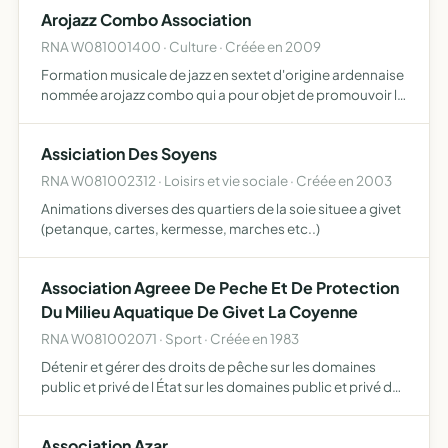
et le contrôle de cette pratique, avec des actions de fo…
Arojazz Combo Association
RNA W081001400 · Culture · Créée en 2009
Formation musicale de jazz en sextet d'origine ardennaise
nommée arojazz combo qui a pour objet de promouvoir la
musique d'influence jazz swing année 1950 par
l'organisation et la réalisation de divers concerts,
Assiciation Des Soyens
animation…
RNA W081002312 · Loisirs et vie sociale · Créée en 2003
Animations diverses des quartiers de la soie situee a givet
(petanque, cartes, kermesse, marches etc..)
Association Agreee De Peche Et De Protection
Du Milieu Aquatique De Givet La Coyenne
RNA W081002071 · Sport · Créée en 1983
Détenir et gérer des droits de pêche sur les domaines
public et privé de l État sur les domaines public et privé de
collectivités locales sur les domaines privés de
propriétaires sur ses propres propriétés- participer act…
Association Azar