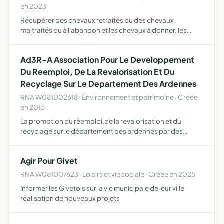
en 2023
Récupérer des chevaux retraités ou des chevaux
maltraités ou à l'abandon et les chevaux à donner, les
remettre en état pour leur offrir une belle retraite. Les
chevaux qui sont encore montables feront des balades
Ad3R-A Association Pour Le Developpement
de temps…
Du Reemploi, De La Revalorisation Et Du
Recyclage Sur Le Departement Des Ardennes
RNA W081002618 · Environnement et patrimoine · Créée
en 2013
La promotion du réemploi,de la revalorisation et du
recyclage sur le département des ardennes par des
actions de sensibilisation, des partenariats avec les
acteurs locaux,les collectivités territoriales et la création
Agir Pour Givet
d'a…
RNA W081007623 · Loisirs et vie sociale · Créée en 2025
Informer les Givetois sur la vie municipale de leur ville
réalisation de nouveaux projets