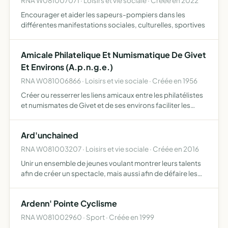
RNA W081007071 · Loisirs et vie sociale · Créée en 2022
Encourager et aider les sapeurs-pompiers dans les
différentes manifestations sociales, culturelles, sportives
Amicale Philatelique Et Numismatique De Givet
Et Environs (A.p.n.g.e.)
RNA W081006866 · Loisirs et vie sociale · Créée en 1956
Créer ou resserrer les liens amicaux entre les philatélistes
et numismates de Givet et de ses environs faciliter les
échanges de timbres poste et de monnaie entre ses
membres et de prodiguer des conseils judicieux et grat…
Ard'unchained
RNA W081003207 · Loisirs et vie sociale · Créée en 2016
Unir un ensemble de jeunes voulant montrer leurs talents
afin de créer un spectacle, mais aussi afin de défaire les
idées reçues sur la jeunesse ARD'UNCHAINED a pour but
de rassembler la jeunesse de la pointe afin de pouv…
Ardenn' Pointe Cyclisme
RNA W081002960 · Sport · Créée en 1999