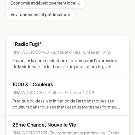
Economie et développement local
· 6
Environnement et patrimoine
· 6
' Radio Fugi '
RNA W081000468 · Autres et divers · Créée en 1992
Favoriser la communication et ptomouvoir l'expression
de la vie locale sur les bassins de population de givet-
fumay
1000 & 1 Couleurs
RNA W081001571 · Culture · Créée en 2009
Pratique du dessin et initiation de l'art dans toutes ses
couleurs dans tous ses états et sous toutes ses formes,
elle offrira à ses membres une découverte culturelle
intellectuelle et manuelle, elle offrira pour chacun l…
2Ème Chance, Nouvelle Vie
RNA W081007278 · Environnement et patrimoine · Créée