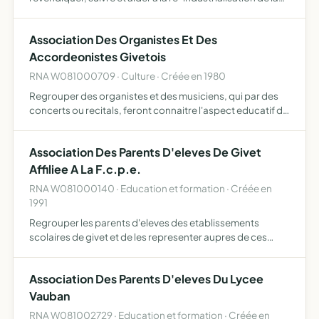
Pointe avec les organismes existants dans le domaine, à la
recherche de petites activités pouvant contribuer à…
Association Des Organistes Et Des
Accordeonistes Givetois
RNA W081000709 · Culture · Créée en 1980
Regrouper des organistes et des musiciens, qui par des
concerts ou recitals, feront connaitre l'aspect educatif de
la musique tout en creant des liens d'amitie, de
camaraderie et de solidariteentre tous les adherents.
Association Des Parents D'eleves De Givet
Affiliee A La F.c.p.e.
RNA W081000140 · Education et formation · Créée en
1991
Regrouper les parents d'eleves des etablissements
scolaires de givet et de les representer aupres de ces
etablissements.
Association Des Parents D'eleves Du Lycee
Vauban
RNA W081002729 · Education et formation · Créée en