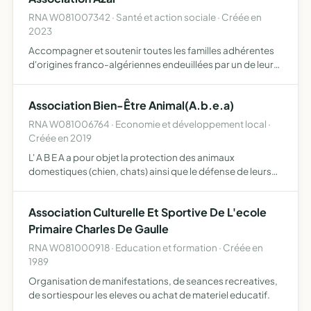
RNA W081007342 · Santé et action sociale · Créée en
2023
Accompagner et soutenir toutes les familles adhérentes
d'origines franco-algériennes endeuillées par un de leurs
proches. L'Association AZAR mettra à disposition de la
famille des services comportant des démarches adminis…
Association Bien-Être Animal(A.b.e.a)
RNA W081006764 · Economie et développement local ·
Créée en 2019
L' A B E A a pour objet la protection des animaux
domestiques (chien, chats) ainsi que le défense de leurs
droit L'A B E A s'engage à porter assistance aux animaux
en situation de détresse, de maltraitance, de négligence …
Association Culturelle Et Sportive De L'ecole
Primaire Charles De Gaulle
RNA W081000918 · Education et formation · Créée en
1989
Organisation de manifestations, de seances recreatives,
de sortiespour les eleves ou achat de materiel educatif.