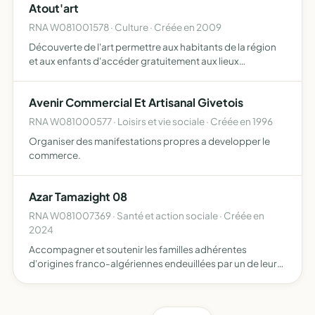
Atout'art
RNA W081001578 · Culture · Créée en 2009
Découverte de l'art permettre aux habitants de la région
et aux enfants d'accéder gratuitement aux lieux
d'expositions et ainsi découvrir différentes sensibilités
aux travers de toiles et de sculptures permettre le partag…
Avenir Commercial Et Artisanal Givetois
RNA W081000577 · Loisirs et vie sociale · Créée en 1996
Organiser des manifestations propres a developper le
commerce.
Azar Tamazight 08
RNA W081007369 · Santé et action sociale · Créée en
2024
Accompagner et soutenir les familles adhérentes
d'origines franco-algériennes endeuillées par un de leurs
proches mettre à disposition de la famille des services
comportant des démarches administratives pour le
rapatrieme…