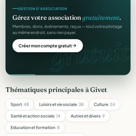
GESTION D'ASSOCIATION
Gérez votre association
gratuitement
.
Membres, dons, événements, reçus — tout votre pilotage
au même endroit, sans rien payer.
gratuit.
Créer mon compte gratuit
Thématiques principales à Givet
Sport
· 48
Loisirs et vie sociale
· 38
Culture
· 24
Santé et action sociale
· 14
Autres et divers
· 9
Education et formation
· 8