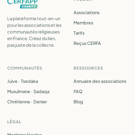
Associations
La plateforme tout-en-un
Membres
pour les associations et les
communautés religieuses
Tarifs
en France. Créez du lien,
Reçus CERFA
pas juste de la collecte.
COMMUNAUTÉS
RESSOURCES
Juive · Tsedaka
Annuaire des associations
Musulmane · Sadaqa
FAQ
Chrétienne · Denier
Blog
LÉGAL
Mentions légales