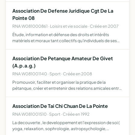
Association De Defense Juridique Cgt De La
Pointe 08
RNA W081000861 · Loisirs et vie sociale · Créée en 2007
Étude, information et défense des droits et intérêts
matériels et moraux tant collectifs qu'individuels de ses
membres en matière de droit du travail, de conventions
collectives, d'accords d'entreprises et de tous textes …
Association De Petanque Amateur De Givet
(A.p.a.g.)
RNA W081001140 · Sport · Créée en 2008
Promouvoir, faciliter et organiser la pratique de la
pétanque, créer et entretenir des relations amicales entre
tous ses membres ainsi qu'avec les autres associations de
Givet, proposer des cours théoriques et pratiques a…
Association De Tai Chi Chuan De La Pointe
RNA W081001510 · Sport · Créée en 1992
La decouverte , le developpement et l'expression de soi (
yoga, relaxation, sophrologie, astropsychologie,
expression picturale )