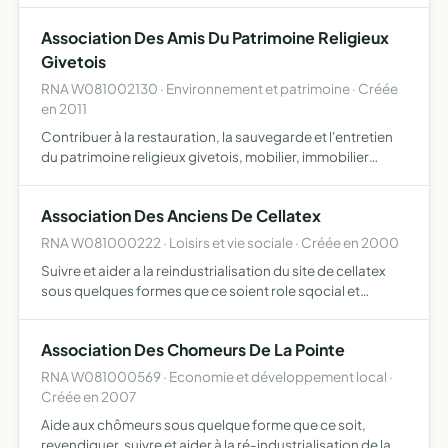
Association Des Amis Du Patrimoine Religieux
Givetois
RNA W081002130 · Environnement et patrimoine · Créée
en 2011
Contribuer à la restauration, la sauvegarde et l'entretien
du patrimoine religieux givetois, mobilier, immobilier
dedie actuellement au culte
Association Des Anciens De Cellatex
RNA W081000222 · Loisirs et vie sociale · Créée en 2000
Suivre et aider a la reindustrialisation du site de cellatex
sous quelques formes que ce soient role sqocial et
culturel pour poursuivre certaines oeuvres sociales
Association Des Chomeurs De La Pointe
RNA W081000569 · Economie et développement local ·
Créée en 2007
Aide aux chômeurs sous quelque forme que ce soit,
revendiquer, suivre et aider à la ré-industrialisation de la