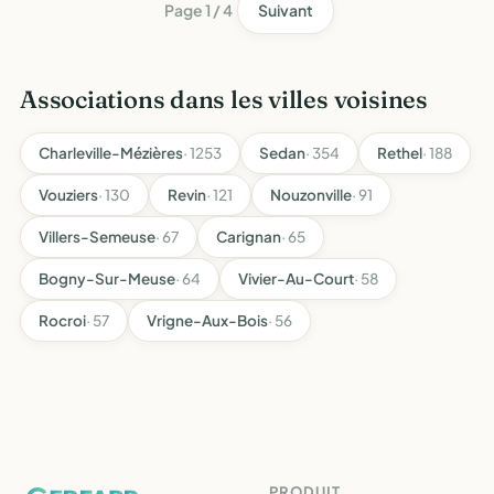
Page 1 / 4
Suivant
Associations dans les villes voisines
Charleville-Mézières
· 1253
Sedan
· 354
Rethel
· 188
Vouziers
· 130
Revin
· 121
Nouzonville
· 91
Villers-Semeuse
· 67
Carignan
· 65
Bogny-Sur-Meuse
· 64
Vivier-Au-Court
· 58
Rocroi
· 57
Vrigne-Aux-Bois
· 56
PRODUIT