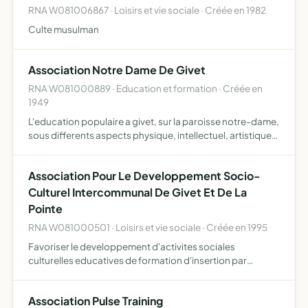
RNA W081006867 · Loisirs et vie sociale · Créée en 1982
Culte musulman
Association Notre Dame De Givet
RNA W081000889 · Education et formation · Créée en
1949
L'education populaire a givet, sur la paroisse notre-dame,
sous differents aspects physique, intellectuel, artistique,
moral, religieux, social, etc... la fondation et l'entretien
d'ecoles, garderies, patronages et toutes…
Association Pour Le Developpement Socio-
Culturel Intercommunal De Givet Et De La
Pointe
RNA W081000501 · Loisirs et vie sociale · Créée en 1995
Favoriser le developpement d'activites sociales
culturelles educatives de formation d'insertion par
l'economie elle gere le centre social et socio-culturel
l'alliance
Association Pulse Training