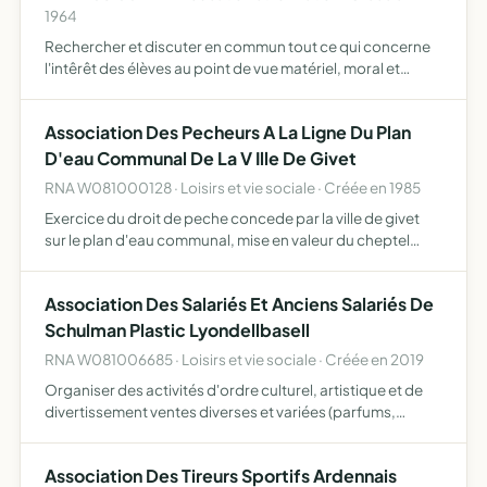
1964
Rechercher et discuter en commun tout ce qui concerne
l'intêrêt des élèves au point de vue matériel, moral et
intellectuel
Association Des Pecheurs A La Ligne Du Plan
D'eau Communal De La V Ille De Givet
RNA W081000128 · Loisirs et vie sociale · Créée en 1985
Exercice du droit de peche concede par la ville de givet
sur le plan d'eau communal, mise en valeur du cheptel
piscicole, surveil-lance, repression du braconnage et des
debits de pollution de l'eau, destruction des animau…
Association Des Salariés Et Anciens Salariés De
Schulman Plastic Lyondellbasell
RNA W081006685 · Loisirs et vie sociale · Créée en 2019
Organiser des activités d'ordre culturel, artistique et de
divertissement ventes diverses et variées (parfums,
vêtements, pâtisseries, etc)
Association Des Tireurs Sportifs Ardennais