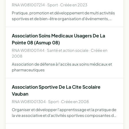
RNA W081007214 · Sport · Créée en 2023
Pratique, promotion et développement de multi activités
sportives et de bien-être organisation d'événements,
stages, formations et ateliers liés à la santé, la convivialité
et l'inclusion contribution à la prévention sant…
Association Soins Medicaux Usagers De La
Pointe 08 (Asmup 08)
RNA W081001144 · Santé et action sociale · Créée en
2008
Association de défense à l'accès aux soins médicaux et
pharmaceutiques
Association Sportive De La Cite Scolaire
Vauban
RNA W081001304 · Sport · Créée en 2008
Organiser et développer l'apprentissage et la pratique de
la vie associative et d'activités sportives composantes de
l'EPS, représenter l'établissement dans les épreuves
sportives scolaires