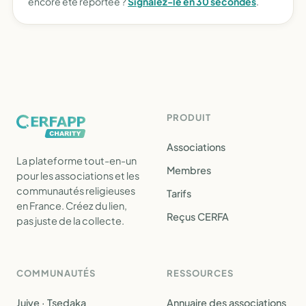
encore été reportée ?
Signalez-le en 30 secondes
.
PRODUIT
Associations
La plateforme tout-en-un
Membres
pour les associations et les
communautés religieuses
Tarifs
en France. Créez du lien,
Reçus CERFA
pas juste de la collecte.
COMMUNAUTÉS
RESSOURCES
Juive · Tsedaka
Annuaire des associations