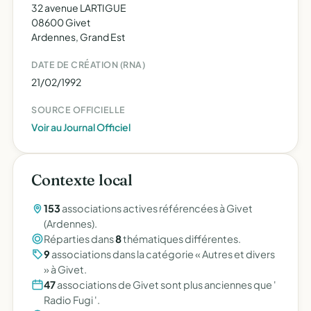
32 avenue LARTIGUE
08600 Givet
Ardennes, Grand Est
DATE DE CRÉATION (RNA)
21/02/1992
SOURCE OFFICIELLE
Voir au Journal Officiel
Contexte local
153
associations actives référencées à Givet
(Ardennes).
Réparties dans
8
thématiques différentes.
9
associations dans la catégorie « Autres et divers
» à Givet.
47
associations de Givet sont plus anciennes que '
Radio Fugi '.