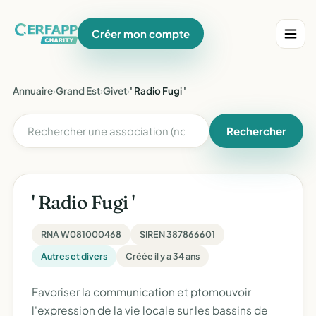
Créer mon compte
Annuaire
›
Grand Est
›
Givet
›
' Radio Fugi '
Rechercher
' Radio Fugi '
RNA W081000468
SIREN 387866601
Autres et divers
Créée il y a 34 ans
Favoriser la communication et ptomouvoir
l'expression de la vie locale sur les bassins de