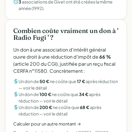
3
associations de Givet ont été créées la même
année (1992).
Combien coûte vraiment un don à '
Radio Fugi ' ?
Un don à une association d'intérêt général
ouvre droit à une réduction d'impôt de
66 %
(article 200 du CGI), justifiée par un reçu fiscal
CERFA n°11580. Concrètement :
Un don de
50 €
ne coûte que
17 €
après réduction
—
voir le détail
Un don de
100 €
ne coûte que
34 €
après
réduction —
voir le détail
Un don de
200 €
ne coûte que
68 €
après
réduction —
voir le détail
Calculer pour un autre montant →