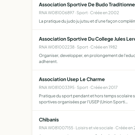
Association Sportive De Budo Traditionn
RNA W081006897 · Sport · Créée en 2002
La pratique du judo ju jutsu et d'une façon complém
Association Sportive Du College Jules Le
RNA W081002238 · Sport · Créée en 1982
Organiser, developper, en prolongement de l'educati
adherent.
Association Usep Le Charme
RNA W081003395 · Sport · Créée en 2017
Pratique du sport pendant et hors temps scolaire sp
sportives organisées par l'USEP (Union Sporti…
Chibanis
RNA W081007155 · Loisirs et vie sociale · Créée en