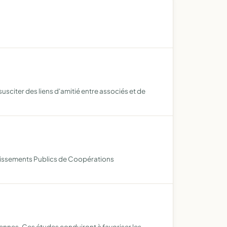
susciter des liens d'amitié entre associés et de
ablissements Publics de Coopérations
rdennes. Ces études conduiront à favoriser les