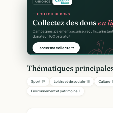
ANNONCE
GESTION D'ASSOCIATION
Gérez votre associatio
gra
Membres, dons, événements, reçus — tout votre p
sans rien payer.
Créer mon compte gratuit
Thématiques principales
Sport
· 19
Loisirs et vie sociale
· 18
Culture
· 
Environnement et patrimoine
· 1