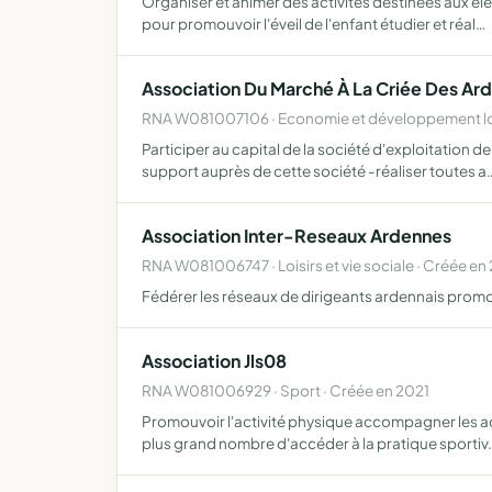
Organiser et animer des activités destinées aux é
pour promouvoir l'éveil de l'enfant étudier et réal…
Association Du Marché À La Criée Des Ar
RNA W081007106 · Economie et développement lo
Participer au capital de la société d'exploitation d
support auprès de cette société -réaliser toutes a
Association Inter-Reseaux Ardennes
RNA W081006747 · Loisirs et vie sociale · Créée en
Fédérer les réseaux de dirigeants ardennais promou
Association Jls08
RNA W081006929 · Sport · Créée en 2021
Promouvoir l'activité physique accompagner les adh
plus grand nombre d'accéder à la pratique sportiv