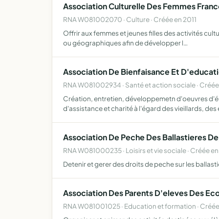
Association Culturelle Des Femmes Fran
RNA W081002070 · Culture · Créée en 2011
Offrir aux femmes et jeunes filles des activités cultu
ou géographiques afin de développer l…
Association De Bienfaisance Et D'educat
RNA W081002934 · Santé et action sociale · Créée
Création, entretien, développemetn d'oeuvres d'é
d'assistance et charité à l'égard des vieillards, des
Association De Peche Des Ballastieres D
RNA W081000235 · Loisirs et vie sociale · Créée en
Detenir et gerer des droits de peche sur les ball
Association Des Parents D'eleves Des Ec
RNA W081001025 · Education et formation · Créée