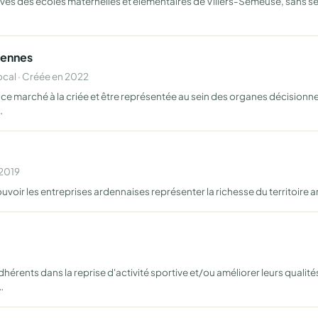
lèves des écoles maternelles et élémentaires de Villers-Semeuse, sans 
dennes
cal · Créée en 2022
e ce marché à la criée et être représentée au sein des organes décisionne
…
 2019
voir les entreprises ardennaises représenter la richesse du territoire 
érents dans la reprise d'activité sportive et/ou améliorer leurs qualit
…