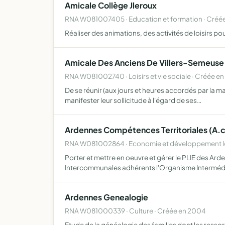
Amicale Collège Jleroux
RNA W081007405 · Education et formation · Créé
Réaliser des animations, des activités de loisirs 
Amicale Des Anciens De Villers-Semeuse
RNA W081002740 · Loisirs et vie sociale · Créée en
De se réunir (aux jours et heures accordés par la mai
manifester leur sollicitude à l'égard de ses…
Ardennes Compétences Territoriales (A.c
RNA W081002864 · Economie et développement lo
Porter et mettre en oeuvre et gérer le PLIE des Ar
Intercommunales adhérents l'Organisme Intermé
Ardennes Genealogie
RNA W081000339 · Culture · Créée en 2004
Etude de la généalogie des familles dont les ressort