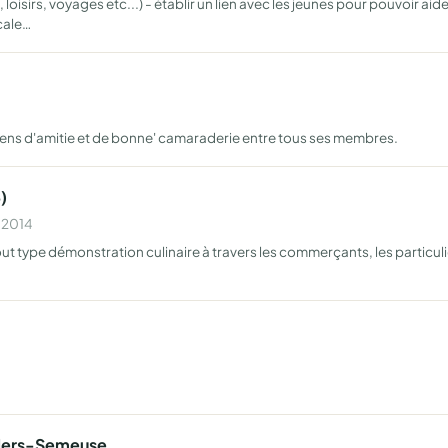
oisirs, voyages etc...) - établir un lien avec les jeunes pour pouvoir a
ocale…
liens d'amitie et de bonne' camaraderie entre tous ses membres.
)
n 2014
out type démonstration culinaire à travers les commerçants, les particulie
illers-Semeuse