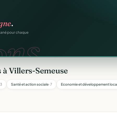
n
gratuitement
.
tuit.
ilotage au même endroit,
 à Villers-Semeuse
13
Santé et action sociale
· 7
Economie et développement loca