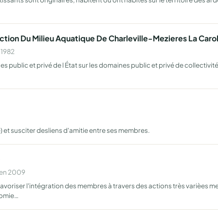
tion Du Milieu Aquatique De Charleville-Mezieres La Carol
 1982
s public et privé de l État sur les domaines public et privé de collectivi
 et susciter desliens d'amitie entre ses membres.
)
 en 2009
favoriser l'intégration des membres à travers des actions très varièes m
nomie…