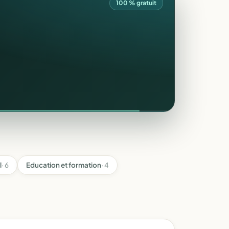
100 % gratuit
l
· 6
Education et formation
· 4