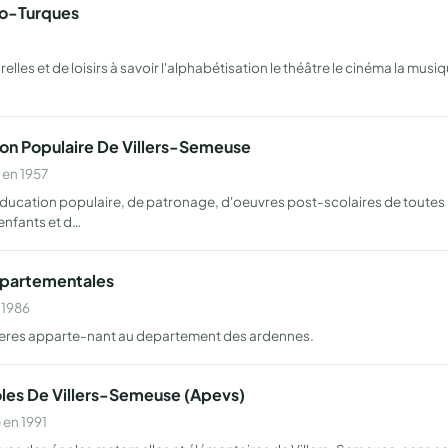
co-Turques
relles et de loisirs à savoir l'alphabétisation le théâtre le cinéma la musi
ion Populaire De Villers-Semeuse
 en 1957
ducation populaire, de patronage, d'oeuvres post-scolaires de toutes
 enfants et d…
epartementales
 1986
astieres apparte-nant au departement des ardennes.
oles De Villers-Semeuse (Apevs)
 en 1991