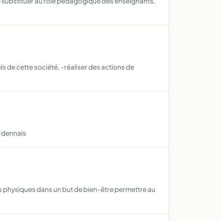
se substituer au rôle pédagogique des enseignants,
ls de cette société, -réaliser des actions de
ardennais
és physiques dans un but de bien-être permettre au