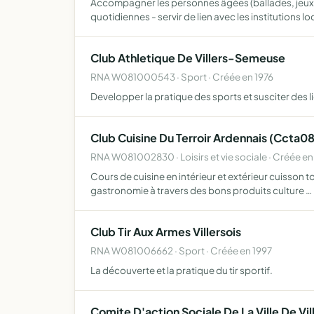
Accompagner les personnes âgées (ballades, jeux, l
quotidiennes - servir de lien avec les institutions l
Club Athletique De Villers-Semeuse
RNA W081000543 · Sport · Créée en 1976
Developper la pratique des sports et susciter des 
Club Cuisine Du Terroir Ardennais (Ccta08
RNA W081002830 · Loisirs et vie sociale · Créée e
Cours de cuisine en intérieur et extérieur cuisson t
gastronomie à travers des bons produits culture …
Club Tir Aux Armes Villersois
RNA W081006662 · Sport · Créée en 1997
La découverte et la pratique du tir sportif.
Comite D'action Sociale De La Ville De V