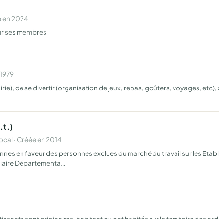
e en 2024
pour ses membres
 1979
rie), de se divertir (organisation de jeux, repas, goûters, voyages, etc), 
.t.)
cal · Créée en 2014
dennes en faveur des personnes exclues du marché du travail sur les Et
diaire Départementa…
issants sont originaires, habitent ou ont habités sur le territoire des a