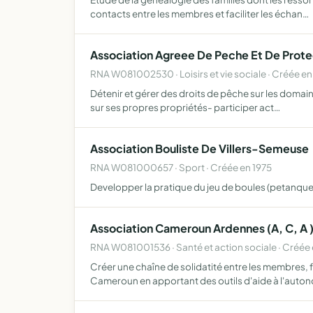
contacts entre les membres et faciliter les échan…
Association Agreee De Peche Et De Protec
RNA W081002530 · Loisirs et vie sociale · Créée en
Détenir et gérer des droits de pêche sur les domaine
sur ses propres propriétés- participer act…
Association Bouliste De Villers-Semeuse
RNA W081000657 · Sport · Créée en 1975
Developper la pratique du jeu de boules (petanque)
Association Cameroun Ardennes (A, C, A 
RNA W081001536 · Santé et action sociale · Créée
Créer une chaîne de solidatité entre les membres, 
Cameroun en apportant des outils d'aide à l'auto